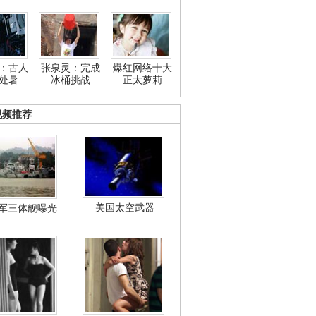
：古人
张泉灵：完成
爆红网络十大
处暑
冰桶挑战
正太萝莉
视频推荐
美国太空武器
军三体舰曝光