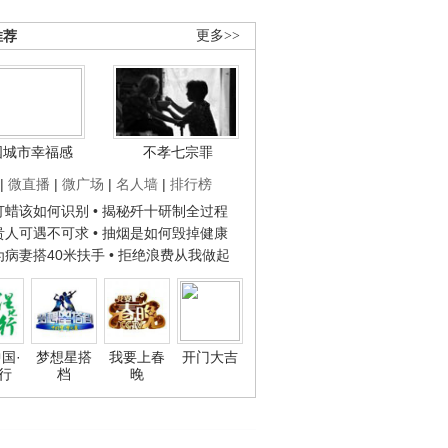
推荐
更多>>
国城市幸福感
不孝七宗罪
|
微直播
|
微广场
|
名人墙
|
排行榜
子打蜡该如何识别
• 揭秘歼十研制全过程
种贵人可遇不可求
• 抽烟是如何毁掉健康
人为病妻搭40米扶手
• 拒绝浪费从我做起
国·
梦想星搭
我要上春
开门大吉
行
档
晚