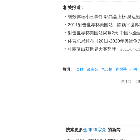
相关报道：
细数体坛小三事件:郭晶晶上榜 奥运
2011射击世界杯美国站：陈颖平世
射击世界杯美国站揭幕2天 中国队全面
体育总局颁布《2011-2020年奥运
杜丽复出获世界大赛奖牌
2011-04-1
热词：
金牌
谭宗亮
气步枪
神射手
小将
【
打印
】【
搜索更多
金牌
谭宗亮
的新闻