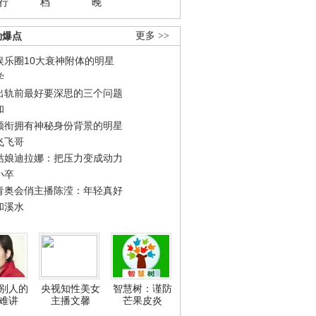
行
档
晚
劲爆点
更多 >>
娱乐圈10大衰神附体的明星
学
出轨前最好要深思的三个问题
和
领衔拥有神秘身份背景的明星
飞飞哥
姑娘迪拉娜：把压力变成动力
小卒
青奥会俏主播陈滢：年轻真好
和溪水
别人的
央视知性美女
智慧树：谨防
难讲
主播文馨
芒果皮炎