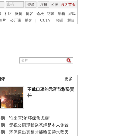
登录
注册
客服
设为首页
城
社区
微博
博客
论坛
访谈
邮箱
游戏
画片
公开课
播客
|
CCTV
频道
栏目
网评
更多
不戴口罩的元宵节彰显责
任
0期：谁来医治“环保焦虑症”
49期：无视公厕现状谈苍蝇是本末倒置
48期：环保逼出真相才能唤回碧水蓝天