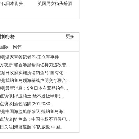
年代日本街头
英国男女街头醉酒
时排行榜
更多
国际
网评
视频]温家宝答记者问·王立军事件
东方夜新闻]香港黑帮内讧持刀追砍警...
视频]日政府实施所谓钓鱼岛“国有化...
视频]我钓鱼岛领海基线声明交存联合...
视频]最新消息：9名日本右翼登钓鱼...
焦点访谈]捍卫领土 绝不退让半步(...
点访谈]酒色陷阱(2012080...
视频]中国海监船舶编队 抵钓鱼岛海...
焦点访谈]钓鱼岛：中国主权不容侵犯...
今日关注]海监巡航 军队威慑 中国...