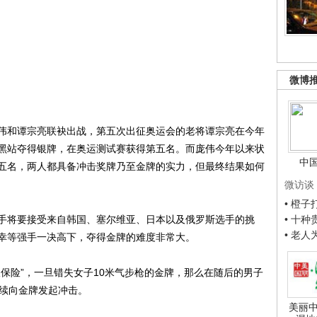
微博
和谭宗亮联袂出战，第五次出征奥运会的老将谭宗亮在今年
黑站夺得银牌，在奥运测试赛获得第五名。而庞伟今年以来状
中
五名，两人都具备冲击奖牌乃至金牌的实力，但最终结果如何
微访谈
• 橙
将要接受来自韩国、塞尔维亚、日本以及俄罗斯选手的挑
• 十
• 老
幸等强手一决高下，夺得金牌的难度非常大。
险”，一旦错失女子10米气步枪的金牌，那么在随后的男子
继续向金牌发起冲击。
美丽中