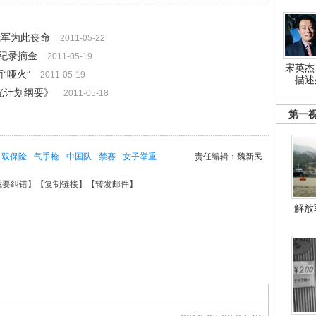
冠军为此丧命
2011-05-22
界纪录摘金
2011-05-19
宋英杰
“哑火”
2011-05-19
描述
争光计划纲要》
2011-05-18
3
第一
双保险
气手枪
中国队
禁赛
女子举重
责任编辑：魏新民
我要纠错
】【
复制链接
】【
转发邮件
】
解放