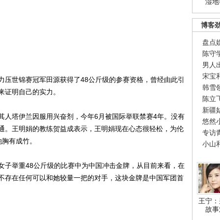
湿地
博客
盘点
陈守
男人
宋宝
压世锦赛冠军田源获得了48公斤级的参赛资格，曾经由此引
韩雪
来证明自己的实力。
陈立
新疆
人塔伊兰因服用兴奋剂，今年6月被国际举联禁赛4年。没有
悠然
通。王明娟的教练贺益成表示，王明娟现在心态很轻松，为伦
专访
她胸有成竹。
小山
子举重48公斤级的比赛中为中国冲击金牌，从目前来看，在
不存在任何可以和她较量一把的对手，这块金牌是中国军团首
王宁：
故事