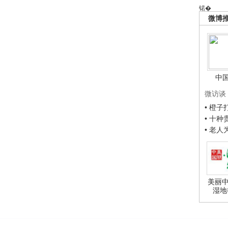
锘�
微博
中
微访谈
• 橙
• 十
• 老
美丽中
湿地