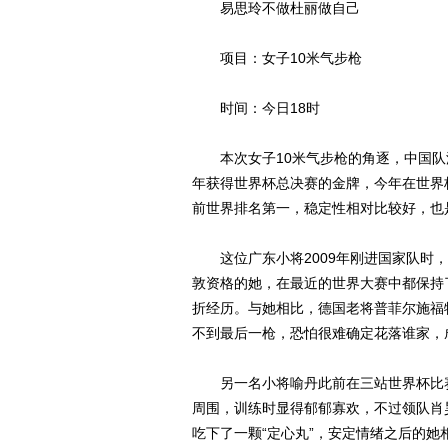
易思玲不做杜丽做自己
项目：女子10米气步枪
时间：今日18时
本次女子10米气步枪的角逐，中国队派
年获得世界杯总决赛的金牌，今年在世界
前世界排名第一，稳定性相对比较好，也
这位广东小将2009年刚进国家队时，
敦资格的她，在最近的世界大赛中都保持
折经历。与她相比，德国老将普菲尔施福
不到最后一枪，恐怕很难确定花落谁家，
另一名小将喻丹此前在三站世界杯比赛
周围，训练时显得郁郁寡欢，不过领队肖
吃下了一颗“定心丸”，安定情绪之后的她