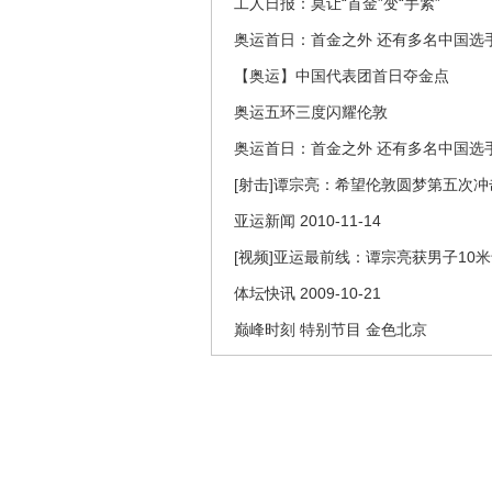
工人日报：莫让“首金”变“手紧”
奥运首日：首金之外 还有多名中国选
【奥运】中国代表团首日夺金点
奥运五环三度闪耀伦敦
奥运首日：首金之外 还有多名中国选
[射击]谭宗亮：希望伦敦圆梦第五次
亚运新闻 2010-11-14
[视频]亚运最前线：谭宗亮获男子10
体坛快讯 2009-10-21
巅峰时刻 特别节目 金色北京