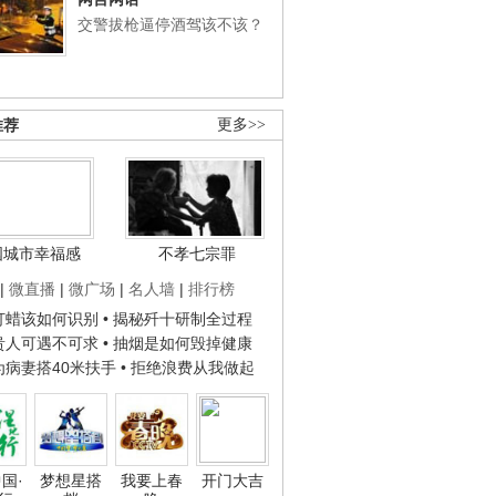
交警拔枪逼停酒驾该不该？
推荐
更多>>
国城市幸福感
不孝七宗罪
|
微直播
|
微广场
|
名人墙
|
排行榜
子打蜡该如何识别
• 揭秘歼十研制全过程
种贵人可遇不可求
• 抽烟是如何毁掉健康
人为病妻搭40米扶手
• 拒绝浪费从我做起
国·
梦想星搭
我要上春
开门大吉