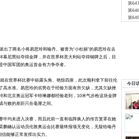
第6
第6
第6
出了两名小将易思玲和喻丹。被誉为“小杜丽”的易思玲在去
杯幕尼黑站夺得金牌，并在世界杯意大利站夺得铜牌之后，目
是中国军团的奥运首金有力争夺者。
就在世界杯比赛中崭露头角、艳惊四座，此次顺利拿下前往伦
今日
了高水准。易思玲的劣势在于经验方面有所欠缺，尤其欠缺挫
特和北京奥运冠军卡特琳娜都经验老到，10米气步枪这块金牌
成与败的差距只在毫厘之间。
中均未进入决赛，而且此前一直有临阵换人的传言笼罩在她
昊鹏确认运动员伦敦奥运会比赛最终报项无变化，无疑给喻丹
相信能够正常发挥出实力。