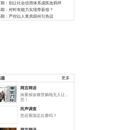
47期：别让社会信用体系成医改羁绊
46期：何时有能力实现带薪假？
45期：严控以人查房因何引热议
话题
更多
网言网语
病童候诊痛苦躺地无人让，
悲！
民声调查
您还看国足比赛吗？
网言网语