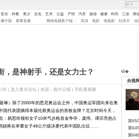
音乐
科教
青少
文化
艺术
公益
产经
汽车
旅游
健康
时尚
三农
商
直播中国
赛事直播
网络电视客户端
|
高清
电影
电视剧
纪录片
动
衔，是神射手，还是女力士？
锘�
央视
05 |
进入复兴论坛
| 来源：南方日报 |
手机看视频
嘉琳）除了2000年的悉尼奥运会之外，中国奥运军团向来在奥
中国代表团摘得本届伦敦奥运会的首枚金牌？北京时间今天，
击：易思玲领衔女子10米气步枪首金争夺，庞伟、谭宗亮抢占
第65
王明娟将在举重女子48公斤级决赛代表中国队出征……
第6
第6