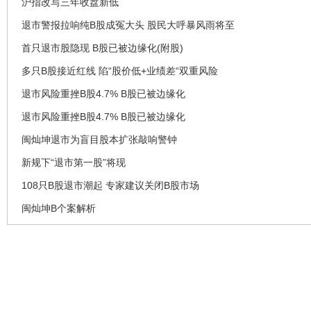
沪指改写三年收盘新低
退市警报拉响纯B股成冤大头 股民大呼暴风雨将至
首只退市股隐现 B股已被边缘化(附股)
多只B股接近红线 陷“股价低+业绩差“双重风险
退市风险重挫B股4.7% B股已被边缘化
退市风险重挫B股4.7% B股已被边缘化
闽灿坤退市为盲目股本扩张敲响警钟
新规下“退市第一股”将现
108只B股退市潮起 专家建议关闭B股市场
闽灿坤B个案解析