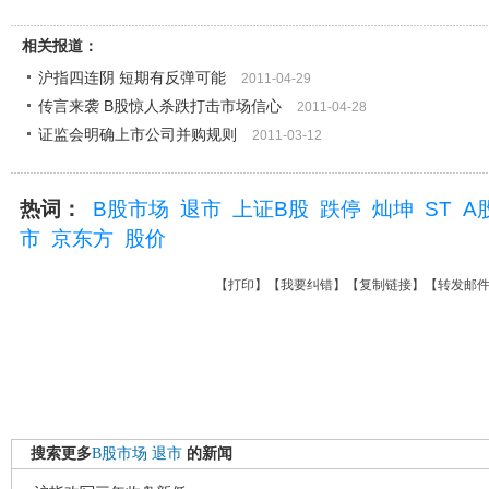
相关报道：
沪指四连阴 短期有反弹可能
2011-04-29
传言来袭 B股惊人杀跌打击市场信心
2011-04-28
证监会明确上市公司并购规则
2011-03-12
热词：
B股市场
退市
上证B股
跌停
灿坤
ST
A
市
京东方
股价
【
打印
】【
我要纠错
】【
复制链接
】【
转发邮
搜索更多
B股市场
退市
的新闻