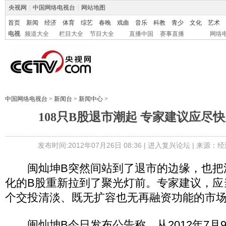
央视网
|
中国网络电视台
|
网站地图
首页
新闻
经济
体育
综艺
春晚
戏曲
音乐
科教
青少
文化
艺术
电视
频道大全
栏目大全
节目大全
直播中国
赛事直播
网络
中国网络电视台
>
新闻台
>
新闻中心
>
108只B股退市潮起 专家建议应尽
发布时间:2012年07月26日 08:36 |
进入复兴论坛
| 来源：经
闽灿坤B突然间站到了退市的边缘，也把
化的B股重新拉到了聚光灯前。专家建议，应
个交投清淡、既无扩容也无再融资功能的市
闽灿坤B今日发布公告称，从2012年7月9日