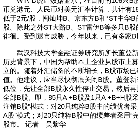
WIN D统计数据显示，在目前的108只B
币兑港元、人民币对美元汇率计算，共计有1
低于2元/股，闽灿坤B、京东方B和*ST中华B
股。除此之外ST大路B、ST雷伊B等多只B
徘徊。受到退市威胁，今年以来，已有多家B
武汉科技大学金融证券研究所所长董登新
历史背景下，中国为帮助本土企业从股市上
立的。随着外汇储备的不断增长，B股市场已
值。他建议，应当尽快彻底关闭B股。董登新
低位，先让全部B股永久性停止交易，然后再
全部B股。即，85只A +B股及1只A +B+H股
注销B股”模式；对20只纯粹B股中的绩优者采
A股”模式；对20只纯粹B股中的绩差者采用“
股市。 记者 吴黎华