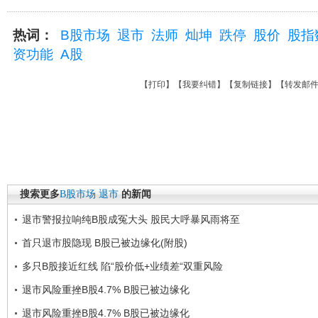
热词：
B股市场
退市
法师
灿坤
跌停
股价
股指
资功能
A股
【
打印
】【
我要纠错
】【
复制链接
】【
转发邮
搜索更多
B股市场
退市
的新闻
退市警报拉响纯B股成冤大头 股民大呼暴风雨将至
首只退市股隐现 B股已被边缘化(附股)
多只B股接近红线 陷“股价低+业绩差“双重风险
退市风险重挫B股4.7% B股已被边缘化
退市风险重挫B股4.7% B股已被边缘化