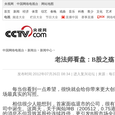
央视网
|
中国网络电视台
|
网站地图
首页
新闻
经济
体育
综艺
春晚
戏曲
音乐
科教
青少
文化
艺术
电视
频道大全
栏目大全
节目大全
直播中国
赛事直播
网络
中国网络电视台
>
新闻台
>
新闻中心
>
老法师看盘：B股之殇
发布时间:2012年07月26日 08:34 |
进入复兴论坛
| 来源：每
每当你看到一点希望，很快就会给你带来更大创
场最真实的写照。
相信很少人能想到，首家面临退市的公司，很有
司中诞生。这两天，关于闽灿坤B（200512，0.7
的消息不但导致其股价连续跌停，更引发B股市场全面