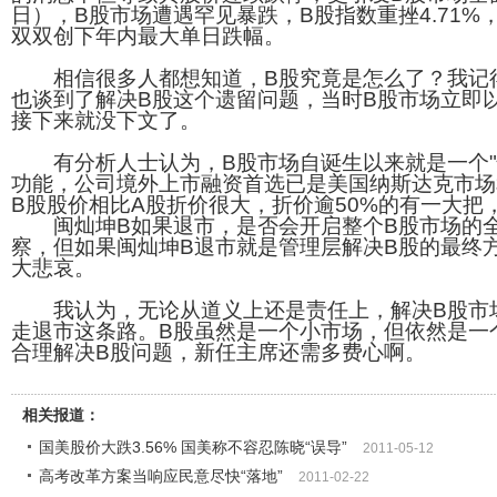
日），B股市场遭遇罕见暴跌，B股指数重挫4.71%，
双双创下年内最大单日跌幅。
相信很多人都想知道，B股究竟是怎么了？我记
也谈到了解决B股这个遗留问题，当时B股市场立即
接下来就没下文了。
有分析人士认为，B股市场自诞生以来就是一个"
功能，公司境外上市融资首选已是美国纳斯达克市场
B股股价相比A股折价很大，折价逾50%的有一大把
闽灿坤B如果退市，是否会开启整个B股市场的全
察，但如果闽灿坤B退市就是管理层解决B股的最终
大悲哀。
我认为，无论从道义上还是责任上，解决B股市
走退市这条路。B股虽然是一个小市场，但依然是一
合理解决B股问题，新任主席还需多费心啊。
相关报道：
国美股价大跌3.56% 国美称不容忍陈晓“误导”
2011-05-12
高考改革方案当响应民意尽快“落地”
2011-02-22