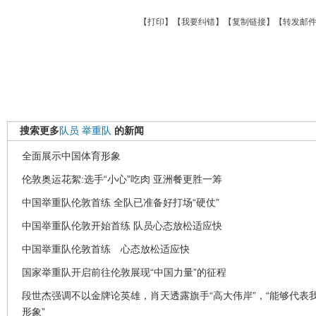
【
打印
】【
我要纠错
】【
复制链接
】【
转发邮
搜索更多
队员
举重队
的新闻
全面展示中国体育形象
伦敦奥运花絮:选手“小心”吃肉 亚洲餐更胜一筹
中国举重队伦敦首练 全队已准备好打场“硬仗”
中国举重队伦敦开始首练 队员心态放松适应快
中国举重队伦敦首练 心态放松适应快
国家举重队开启前往伦敦展现“中国力量”的征程
段世杰强调不以金牌论英雄，肖天透露旗手“高大伟岸”，“能够代表
形象”