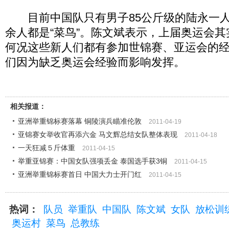
目前中国队只有男子85公斤级的陆永一人
余人都是“菜鸟”。陈文斌表示，上届奥运会
何况这些新人们都有参加世锦赛、亚运会的
们因为缺乏奥运会经验而影响发挥。
相关报道：
亚洲举重锦标赛落幕 铜陵演兵瞄准伦敦
2011-04-19
亚锦赛女举收官再添六金 马文辉总结女队整体表现
2011-04-18
一天狂减５斤体重
2011-04-15
举重亚锦赛：中国女队强项丢金 泰国选手获3铜
2011-04-15
亚洲举重锦标赛首日 中国大力士开门红
2011-04-15
热词：
队员
举重队
中国队
陈文斌
女队
放松训
奥运村
菜鸟
总教练