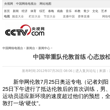
央视网
|
中国网络电视台
|
网站地图
首页
新闻
经济
体育
综艺
春晚
戏曲
音乐
科教
青少
文化
艺术
电视
频道大全
栏目大全
节目大全
直播中国
赛事直播
网络
中国网络电视台
>
新闻台
>
新闻中心
>
中国举重队伦敦首练 心态放
发布时间:2012年07月26日 08:06 |
进入复兴论坛
| 来源：
新华网伦敦7月25日奥运专电（记者刘阳
25日下午进行了抵达伦敦后的首次训练，男
运动员适应新环境的速度超过他们的预想，
敦打一场“硬仗”。