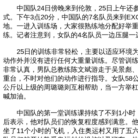
中国队24日傍晚来到伦敦，25日上午还
式。下午3点20分，中国队的7名队员来到EX
地。一进入训练场，大家很熟练地分配好举
练。记者注意到，女队的4名队员一边压腿一
25日的训练非常轻松，主要以适应环境为
动作外并没有进行任何大重量训练。尽管训
非常认真，男队总教练陈文斌游走于吴景彪
重台，不时对他们的动作进行指导。女队58公
公斤以上级的周璐璐则互相帮助，当一方举
喊加油。
中国队的第一堂训练课持续了不到1小时
后表示，他对队员们的恢复程度感到满意。
坐了11个小时的飞机，入住奥运村又用了五