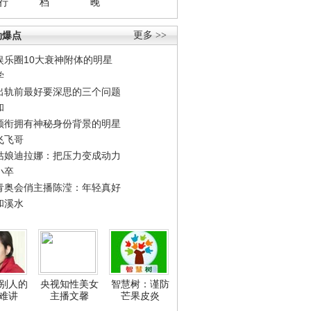
行
档
晚
劲爆点
更多 >>
娱乐圈10大衰神附体的明星
学
出轨前最好要深思的三个问题
和
领衔拥有神秘身份背景的明星
飞飞哥
姑娘迪拉娜：把压力变成动力
小卒
青奥会俏主播陈滢：年轻真好
和溪水
别人的
央视知性美女
智慧树：谨防
难讲
主播文馨
芒果皮炎