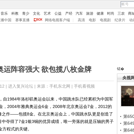
音乐
科教
青少
文化
艺术
公益
产经
汽车
旅游
健康
时尚
三农
商
直播中国
赛事直播
网络电视客户端
|
高清
电影
电视剧
纪录片
动
奥运阵容强大 欲包揽八枚金牌
锘�
央视
2 |
进入复兴论坛
| 来源：手机东北网 |
手机看视频
1984年洛杉矶奥运会以来，中国跳水队已经累积为中国军
金，2004年雅典奥运会6金，2008年北京奥运会7金，2012的
巅峰之作——包揽8金。在北京奥运会上，中国跳水队更是创造了
第65
目中夺得了7金1银3铜的优异成绩，唯一旁落的就是压轴的男子
第6
八金方程式的关键。
第6