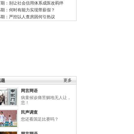
47期：别让社会信用体系成医改羁绊
46期：何时有能力实现带薪假？
45期：严控以人查房因何引热议
话题
更多
网言网语
病童候诊痛苦躺地无人让，
悲！
民声调查
您还看国足比赛吗？
网言网语