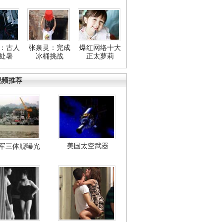
：古人
张泉灵：完成
爆红网络十大
处暑
冰桶挑战
正太萝莉
视频推荐
美国太空武器
军三体舰曝光