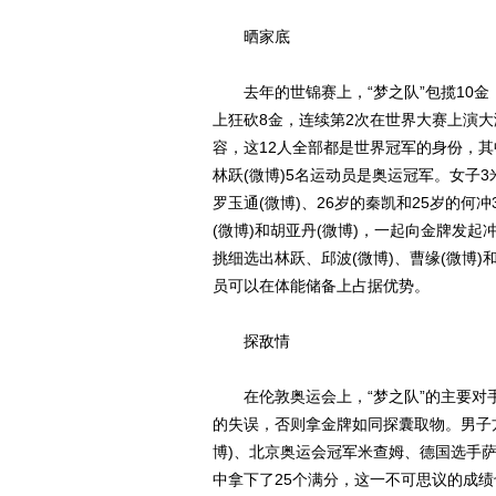
晒家底
去年的世锦赛上，“梦之队”包揽10金，
上狂砍8金，连续第2次在世界大赛上演大
容，这12人全部都是世界冠军的身份，其中
林跃(微博)5名运动员是奥运冠军。女子3
罗玉通(微博)、26岁的秦凯和25岁的何
(微博)和胡亚丹(微博)，一起向金牌发起
挑细选出林跃、邱波(微博)、曹缘(微博)
员可以在体能储备上占据优势。
探敌情
在伦敦奥运会上，“梦之队”的主要对
的失误，否则拿金牌如同探囊取物。男子
博)、北京奥运会冠军米查姆、德国选手
中拿下了25个满分，这一不可思议的成绩