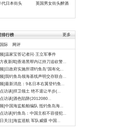
年代日本街头
英国男女街头醉酒
时排行榜
更多
国际
网评
视频]温家宝答记者问·王立军事件
东方夜新闻]香港黑帮内讧持刀追砍警...
视频]日政府实施所谓钓鱼岛“国有化...
视频]我钓鱼岛领海基线声明交存联合...
视频]最新消息：9名日本右翼登钓鱼...
焦点访谈]捍卫领土 绝不退让半步(...
点访谈]酒色陷阱(2012080...
视频]中国海监船舶编队 抵钓鱼岛海...
焦点访谈]钓鱼岛：中国主权不容侵犯...
今日关注]海监巡航 军队威慑 中国...