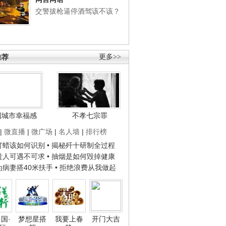
交警拔枪逼停酒驾该不该？
推荐
更多>>
国城市幸福感
不孝七宗罪
|
微直播
|
微广场
|
名人墙
|
排行榜
子打蜡该如何识别
• 揭秘歼十研制全过程
种贵人可遇不可求
• 抽烟是如何毁掉健康
人为病妻搭40米扶手
• 拒绝浪费从我做起
国·
梦想星搭
我要上春
开门大吉