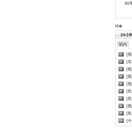
80
锘�
24小
国内
[
1
[
2
[
3
[
4
[
5
[
6
[焦
7
[
8
[
9
[
10