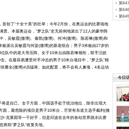
第6
第6
第6
首创了“十全十美”的壮举；今年2月份，在奥运会的比赛场地
满贯。本届奥运会，“梦之队”史无前例地派出了12人的豪华阵
，吴敏霞(微博)、秦凯(微博)、何冲(微博)、陈若琳(微博)和
米板派出吴敏霞与何姿(微博)的新老组合；男子3米板由27岁的
冲3位队中的老大哥压阵。女子10米台由陈若琳领衔，联手汪皓
冲击。在最容易遭受对手冲击的男子10米台项目中，“梦之队”精
和张雁全(微博)4员猛将。如此配置，将不会有人兼项，4名运动
今日
手将是自己。女子方面，中国选手处于统治地位，除非出现大
方面，最危险的项目是男子10米台，尽管有东道主选手戴利(微
萨沙-克莱因等一干好手，但是邱波在去年的各站世界跳水比赛
也将助“梦之队”收复失地。