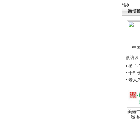
锘�
微博
中
微访谈
• 橙
• 十
• 老
美丽中
湿地