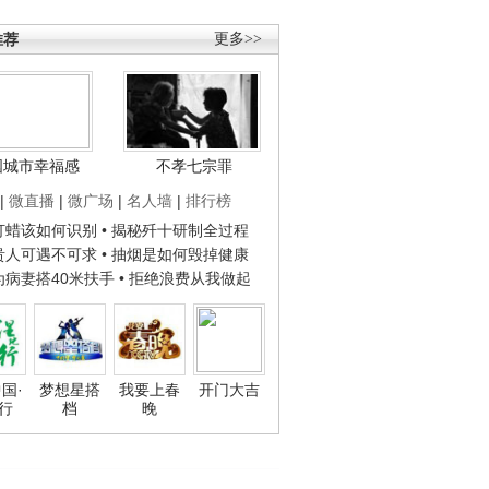
推荐
更多>>
国城市幸福感
不孝七宗罪
|
微直播
|
微广场
|
名人墙
|
排行榜
子打蜡该如何识别
• 揭秘歼十研制全过程
种贵人可遇不可求
• 抽烟是如何毁掉健康
人为病妻搭40米扶手
• 拒绝浪费从我做起
国·
梦想星搭
我要上春
开门大吉
行
档
晚