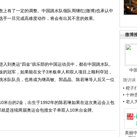
上有了一定的调整。中国跳水队领队周继红(微博)也承认中
选手一旦完成高难度动作，将会有出其不意的效果。
微博
入到奥运“四金”俱乐部的中国运动员中，都在中国跳水队。
中
板的冠军，如果能在女子3米板单人和双人项目上顺利夺冠，
跳水队队员，也将成为继高敏、郭晶晶、陈若琳等人后又一位
微访谈
• 橙
• 十
• 老
米台的2金，出生于1992年的陈若琳如果在这次奥运会上包
那就是连续两届奥运会包揽女子单双人10米台金牌。
美丽中