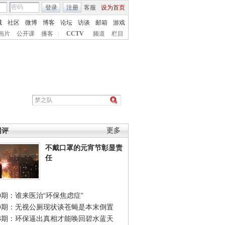
登录
注册
客服
设为首页
城
社区
微博
博客
论坛
访谈
邮箱
游戏
画片
公开课
播客
|
CCTV
频道
栏目
网评
更多
不戴口罩的元宵节彰显责
任
0期：谁来医治“环保焦虑症”
49期：无视公厕现状谈苍蝇是本末倒置
48期：环保逼出真相才能唤回碧水蓝天