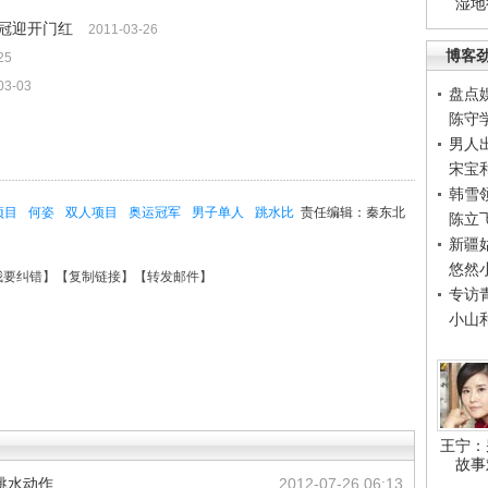
湿地
冠迎开门红
2011-03-26
博客
25
03-03
盘点
陈守
男人
宋宝
韩雪
项目
何姿
双人项目
奥运冠军
男子单人
跳水比
责任编辑：秦东北
陈立
新疆
悠然
我要纠错
】【
复制链接
】【
转发邮件
】
专访
小山
王宁：
故事
跳水动作
2012-07-26 06:13