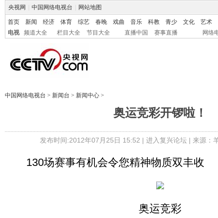
央视网
|
中国网络电视台
|
网站地图
首页
新闻
经济
体育
综艺
春晚
戏曲
音乐
科教
青少
文化
艺术
电视
频道大全
栏目大全
节目大全
直播中国
赛事直播
网络
中国网络电视台
>
新闻台
>
新闻中心
>
奥运竞彩开锣啦！
发布时间:2012年07月25日 15:52 |
进入复兴论坛
| 来源：
130场赛事有机会令您精神物质双丰收
奥运竞彩