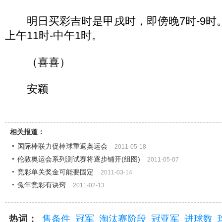
明日买彩吉时是甲戌时，即傍晚7时-9时
上午11时-中午1时。
（喜喜）
安颖
相关报道：
国际棒联力促棒球重返奥运会
2011-05-18
伦敦奥运会系列测试赛将逐步铺开(组图)
2011-05-07
竞彩单关奖金可能要固定
2011-03-14
兔年竞彩有诀窍
2011-02-13
热词：
售条件
冠军
淘汰赛阶段
冠亚军
进球数