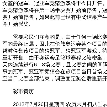
女篮的冠军、冠亚军竞猜游戏将于今日开售
军竞猜游戏将在第一场半决赛开始前停售，
赛开始前停售，如果此前已经有中奖结果产
并开始派奖。
需要彩民们注意的是，由于任何一场比赛
军的最终归属，因此在伦敦奥运会某个项目
暂时停售该项目的猜冠军、猜冠亚军游戏，
重新开售。由于奥运会足篮球赛程比较密集
天内连续进行6―8场比赛，且比赛之间的间
事的冠军、冠亚军竞猜会在该项目当日首场
至当日比赛全部结束，调整固定奖金后重新
彩市黄历
2012年7月26日星期四 农历六月初八壬