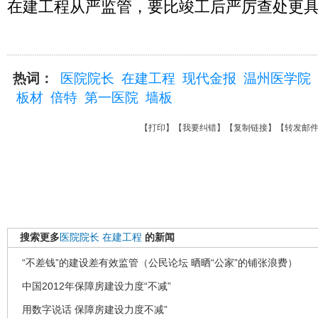
在建工程从严监管，要比竣工后严厉查处更
热词：
医院院长
在建工程
现代金报
温州医学院
板材
倍特
第一医院
墙板
【
打印
】【
我要纠错
】【
复制链接
】【
转发邮
搜索更多
医院院长
在建工程
的新闻
“不差钱”的建设差有效监管（公民论坛 晒晒“公家”的铺张浪费）
中国2012年保障房建设力度“不减”
用数字说话 保障房建设力度不减”