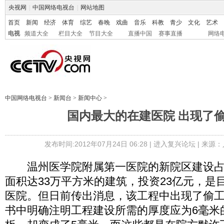
央视网
|
中国网络电视台
|
网站地图
首页
新闻
经济
体育
综艺
春晚
戏曲
音乐
科教
青少
文化
艺术
电视
频道大全
栏目大全
节目大全
直播中国
赛事直播
网络
中国网络电视台
>
新闻台
>
新闻中心
>
国内最大的在建医院 出现了
发布时间:2012年07月24日 06:28 |
进入复兴论坛
| 来源：
温州医学院附属第一医院的新院区建设占地
面积达33万平方米的建筑，投资23亿元，是
医院。但日前传出消息，该工程中出现了偷
书中明确注明工程建设所需的厚度应为6毫米