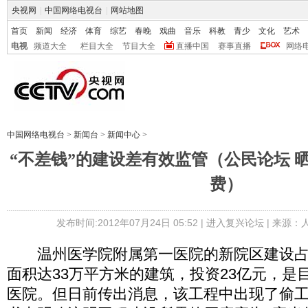
央视网
|
中国网络电视台
|
网站地图
首页
新闻
经济
体育
综艺
春晚
戏曲
音乐
科教
青少
文化
艺术
电视
频道大全
栏目大全
节目大全
直播中国
赛事直播
网络
中国网络电视台
>
新闻台
>
新闻中心
>
“不差钱”的建设差有效监管（公民论坛 晒
费）
发布时间:2012年07月24日 05:52 |
进入复兴论坛
| 来源：
温州医学院附属第一医院的新院区建设占地
面积达33万平方米的建筑，投资23亿元，是
医院。但日前传出消息，该工程中出现了偷