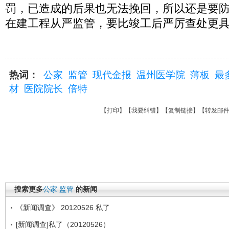
罚，已造成的后果也无法挽回，所以还是要
在建工程从严监管，要比竣工后严厉查处更
热词：
公家
监管
现代金报
温州医学院
薄板
最
材
医院院长
倍特
【
打印
】【
我要纠错
】【
复制链接
】【
转发邮
搜索更多
公家
监管
的新闻
《新闻调查》 20120526 私了
[新闻调查]私了（20120526）