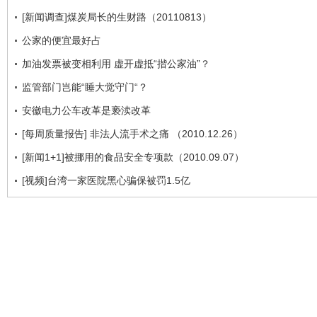
[新闻调查]煤炭局长的生财路（20110813）
公家的便宜最好占
加油发票被变相利用 虚开虚抵“揩公家油”？
监管部门岂能“睡大觉守门“？
安徽电力公车改革是亵渎改革
[每周质量报告] 非法人流手术之痛 （2010.12.26）
[新闻1+1]被挪用的食品安全专项款（2010.09.07）
[视频]台湾一家医院黑心骗保被罚1.5亿