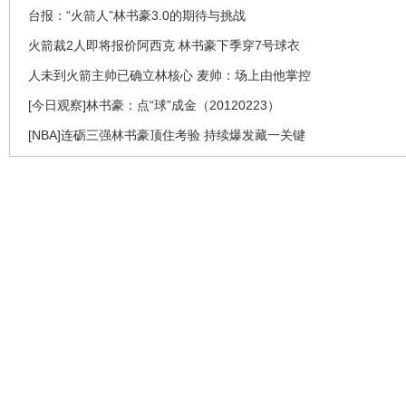
台报：“火箭人”林书豪3.0的期待与挑战
火箭裁2人即将报价阿西克 林书豪下季穿7号球衣
人未到火箭主帅已确立林核心 麦帅：场上由他掌控
[今日观察]林书豪：点“球”成金（20120223）
[NBA]连砺三强林书豪顶住考验 持续爆发藏一关键