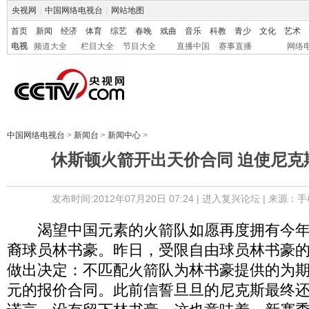
央视网
|
中国网络电视台
|
网站地图
首页
新闻
经济
体育
综艺
春晚
戏曲
音乐
科教
青少
文化
艺术
电视
频道大全
栏目大全
节目大全
直播中国
赛事直播
网络
中国网络电视台
>
新闻台
>
新闻中心
>
休斯顿火箭开出天价合同 迫使尼克
发布时间:2012年07月20日 07:24 |
进入复兴论坛
| 来源：手
渴望中国元素的火箭队如愿再度拥有今年
裔球员林书豪。昨日，受限自由球员林书豪的
做出决定：不匹配火箭队为林书豪提供的为期3
元的报价合同。此前信誓旦旦的尼克斯最终