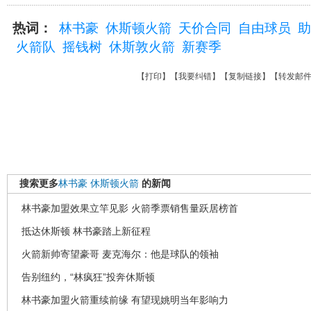
热词：
林书豪
休斯顿火箭
天价合同
自由球员
助
火箭队
摇钱树
休斯敦火箭
新赛季
【
打印
】【
我要纠错
】【
复制链接
】【
转发邮
搜索更多
林书豪
休斯顿火箭
的新闻
林书豪加盟效果立竿见影 火箭季票销售量跃居榜首
抵达休斯顿 林书豪踏上新征程
火箭新帅寄望豪哥 麦克海尔：他是球队的领袖
告别纽约，“林疯狂”投奔休斯顿
林书豪加盟火箭重续前缘 有望现姚明当年影响力