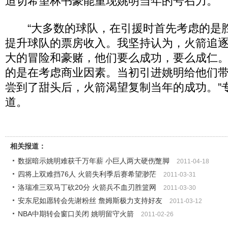
迫切希望林书豪能重现姚明当年的号召力。
“大多数的球队，在引援时首先考虑的是
提升球队的票房收入。我坚持认为，火箭追
大的冒险和豪赌，他们要么成功，要么成仁
的是在考虑商业因素。当初引进姚明给他们
尝到了甜头后，火箭渴望复制当年的成功。”
道。
相关报道：
数据暗示姚明难获千万年薪 小巨人两大硬伤蹩脚
2011-04-18
四将上双难挡76人 火箭失利季后赛希望渺茫
2011-03-31
洛瑞准三双马丁砍20分 火箭兵不血刃胜篮网
2011-03-30
安东尼如愿转会先谢粉丝 詹姆斯极力支持好友
2011-03-12
NBA中期转会窗口关闭 姚明留守火箭
2011-02-26