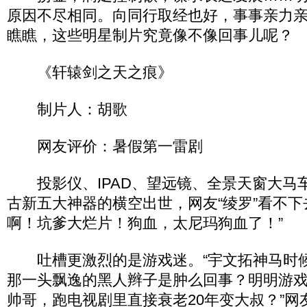
原因不尽相同。向同行取经也好，事事亲力
瞧瞧，这些明星制片究竟像不像回事儿呢？
《轩辕剑之天之痕》
制片人：胡歌
网友评价：暑假第一雷剧
投影仪、IPAD、望远镜、全景天窗大马车
古新五大神器的横空出世，网友“绫罗”看不下
啊！坑爹大烂片！狗血，太尼玛狗血了！”
吐槽更激烈的是游戏迷。“宇文拓神马时
那一头飘逸的黑人辫子是肿么回事？明明游
帅哥，跑电视剧里直接衰老20年变大叔？”网友