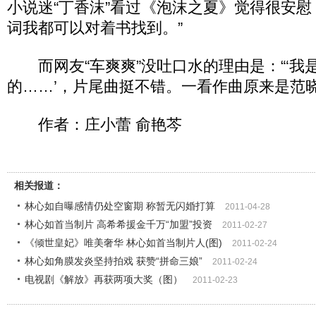
小说迷“丁香沫”看过《泡沫之夏》觉得很安慰
词我都可以对着书找到。”
而网友“车爽爽”没吐口水的理由是：“‘我
的……’，片尾曲挺不错。一看作曲原来是范晓
作者：庄小蕾 俞艳芩
相关报道：
林心如自曝感情仍处空窗期 称暂无闪婚打算
2011-04-28
林心如首当制片 高希希援金千万“加盟”投资
2011-02-27
《倾世皇妃》唯美奢华 林心如首当制片人(图)
2011-02-24
林心如角膜发炎坚持拍戏 获赞“拼命三娘”
2011-02-24
电视剧《解放》再获两项大奖（图）
2011-02-23