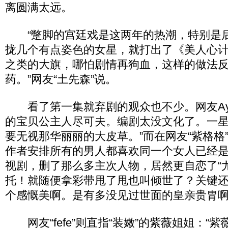
离圆满太远。
“蹩脚的宫廷戏是这两年的热潮，特别是
拢几个有点姿色的女星，就打出了《美人心
之类的大旗，哪怕剧情再狗血，这样的做法
药。”网友“土先森”说。
看了第一集就弃剧的观众也不少。网友Ayu
的宝贝公主人尽可夫。编剧太没文化了。一
要无视那华丽丽的大皮草。”而在网友“紫格格
作者安排所有的男人都喜欢同一个女人已经
视剧，删了那么多主次人物，居然更自恋了“
托！就随便拿彩带甩了甩也叫倾世了？关键
个感慨美啊。是有多没见过世面的皇亲贵胄啊
网友“fefe”则直指“装嫩”的紫薇姐姐：“