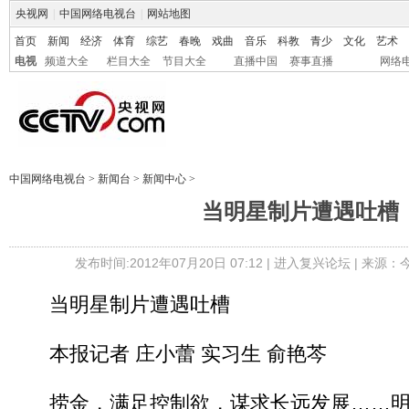
央视网
|
中国网络电视台
|
网站地图
首页
新闻
经济
体育
综艺
春晚
戏曲
音乐
科教
青少
文化
艺术
电视
频道大全
栏目大全
节目大全
直播中国
赛事直播
网络
中国网络电视台
>
新闻台
>
新闻中心
>
当明星制片遭遇吐槽
发布时间:2012年07月20日 07:12 |
进入复兴论坛
| 来源：
当明星制片遭遇吐槽
本报记者 庄小蕾 实习生 俞艳芩
捞金，满足控制欲，谋求长远发展……明