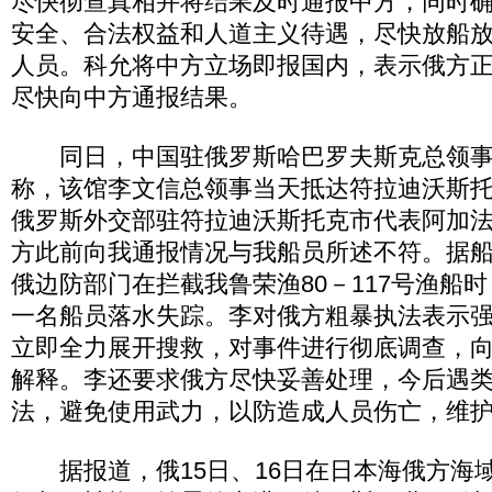
尽快彻查真相并将结果及时通报中方，同时
安全、合法权益和人道主义待遇，尽快放船
人员。科允将中方立场即报国内，表示俄方
尽快向中方通报结果。
同日，中国驻俄罗斯哈巴罗夫斯克总领事
称，该馆李文信总领事当天抵达符拉迪沃斯
俄罗斯外交部驻符拉迪沃斯托克市代表阿加
方此前向我通报情况与我船员所述不符。据船
俄边防部门在拦截我鲁荣渔80－117号渔船
一名船员落水失踪。李对俄方粗暴执法表示
立即全力展开搜救，对事件进行彻底调查，
解释。李还要求俄方尽快妥善处理，今后遇
法，避免使用武力，以防造成人员伤亡，维
据报道，俄15日、16日在日本海俄方海