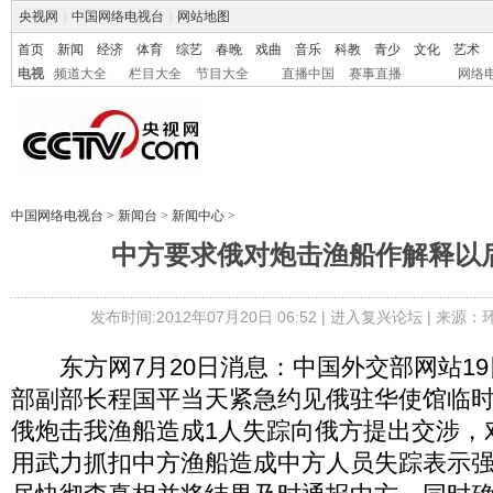
央视网
|
中国网络电视台
|
网站地图
首页
新闻
经济
体育
综艺
春晚
戏曲
音乐
科教
青少
文化
艺术
电视
频道大全
栏目大全
节目大全
直播中国
赛事直播
网络
中国网络电视台
>
新闻台
>
新闻中心
>
中方要求俄对炮击渔船作解释以
发布时间:2012年07月20日 06:52 |
进入复兴论坛
| 来源：
东方网7月20日消息：中国外交部网站19
部副部长程国平当天紧急约见俄驻华使馆临
俄炮击我渔船造成1人失踪向俄方提出交涉，
用武力抓扣中方渔船造成中方人员失踪表示