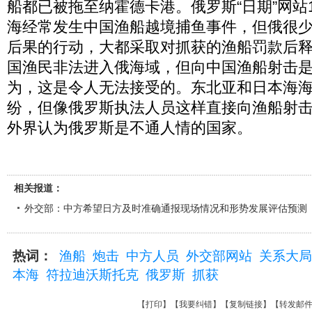
船都已被拖至纳霍德卡港。俄罗斯“日期”网站
海经常发生中国渔船越境捕鱼事件，但俄很
后果的行动，大都采取对抓获的渔船罚款后
国渔民非法进入俄海域，但向中国渔船射击
为，这是令人无法接受的。东北亚和日本海
纷，但像俄罗斯执法人员这样直接向渔船射
外界认为俄罗斯是不通人情的国家。
相关报道：
外交部：中方希望日方及时准确通报现场情况和形势发展评估预测
热词：
渔船
炮击
中方人员
外交部网站
关系大局
本海
符拉迪沃斯托克
俄罗斯
抓获
【
打印
】【
我要纠错
】【
复制链接
】【
转发邮