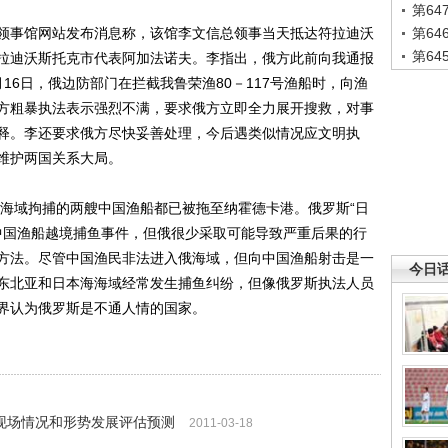
第6
事馆网站发布消息称，该馆李文信总领事当天抵达符拉迪沃
第6
第6
拉迪沃斯托克市代表阿加法诺夫。李指出，俄方此前向我通报
16日，俄边防部门在拦截我鲁荣渔80－117号渔船时，向渔
方粗暴执法表示强烈不满，要求俄方立即全力展开搜救，对事
释。李还要求俄方尽快妥善处理，今后遇类似情况应文明执
维护两国关系大局。
海域拘捕的两艘中国渔船都已被拖至纳霍德卡港。俄罗斯“日
生中国渔船越境捕鱼事件，但俄很少采取可能导致严重后果的行
方法。尽管中国渔民非法进入俄海域，但向中国渔船射击是一
今日
东北亚和日本海海域经常发生捕鱼纠纷，但像俄罗斯执法人员
界认为俄罗斯是不通人情的国家。
现场情况和形势发展评估预测
2011-03-18