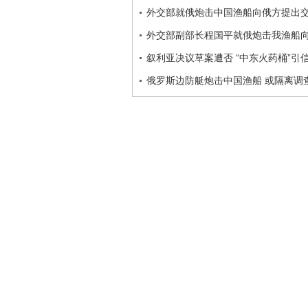
外交部就俄炮击中国渔船向俄方提出
外交部副部长程国平就俄炮击我渔船
叙利亚决议草案遭否 “中东火药桶”引信
俄罗斯边防艇炮击中国渔船 或隔离调