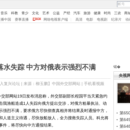
音乐
科教
青少
文化
艺术
公益
产经
汽车
旅游
健康
时尚
三农
商
直播中国
赛事直播
网络电视客户端
|
高清
电影
电视剧
纪录片
动
落水失踪 中方对俄表示强烈不满
锘�
央视
入复兴论坛
| 来源：柳玉鹏】中国外交部网站 |
手机看视频
交部网站19日发布消息称，外交部副部长程国平当天紧急约
击我渔船造成1人失踪向俄方提出交涉，对俄方粗暴执法、动
示强烈不满，要求俄方尽快彻查真相并将结果及时通报中方，
第65
和人道主义待遇，尽快放船放人，全力搜救失踪人员。科允将
第6
事件，将尽快向中方通报结果。
第6