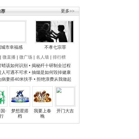
推荐
更多>>
国城市幸福感
不孝七宗罪
|
微直播
|
微广场
|
名人墙
|
排行榜
子打蜡该如何识别
• 揭秘歼十研制全过程
种贵人可遇不可求
• 抽烟是如何毁掉健康
人为病妻搭40米扶手
• 拒绝浪费从我做起
国·
梦想星搭
我要上春
开门大吉
行
档
晚