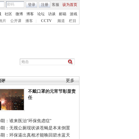
登录
注册
客服
设为首页
城
社区
微博
博客
论坛
访谈
邮箱
游戏
画片
公开课
播客
|
CCTV
频道
栏目
网评
更多
不戴口罩的元宵节彰显责
任
0期：谁来医治“环保焦虑症”
49期：无视公厕现状谈苍蝇是本末倒置
48期：环保逼出真相才能唤回碧水蓝天