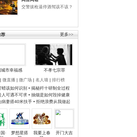
交警拔枪逼停酒驾该不该？
推荐
更多>>
国城市幸福感
不孝七宗罪
|
微直播
|
微广场
|
名人墙
|
排行榜
子打蜡该如何识别
• 揭秘歼十研制全过程
种贵人可遇不可求
• 抽烟是如何毁掉健康
人为病妻搭40米扶手
• 拒绝浪费从我做起
国·
梦想星搭
我要上春
开门大吉