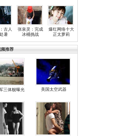
：古人
张泉灵：完成
爆红网络十大
处暑
冰桶挑战
正太萝莉
视频推荐
美国太空武器
军三体舰曝光