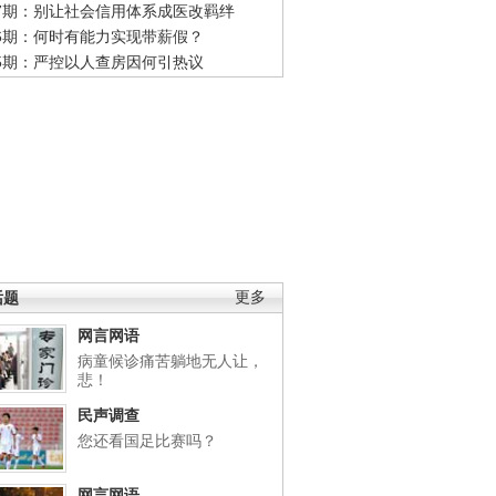
47期：别让社会信用体系成医改羁绊
46期：何时有能力实现带薪假？
45期：严控以人查房因何引热议
话题
更多
网言网语
病童候诊痛苦躺地无人让，
悲！
民声调查
您还看国足比赛吗？
网言网语