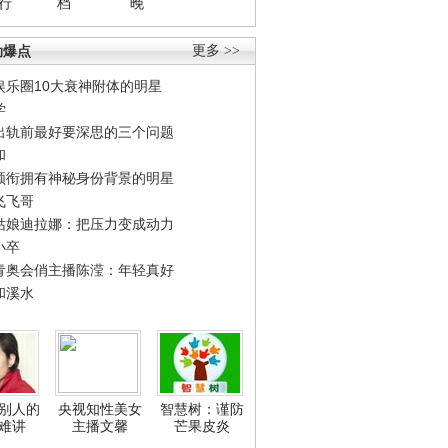
行
档
晚
劲爆点
更多 >>
娱乐圈10大衰神附体的明星
学
出轨前最好要深思的三个问题
和
领衔拥有神秘身份背景的明星
飞飞哥
姑娘迪拉娜：把压力变成动力
小卒
青奥会俏主播陈滢：年轻真好
和溪水
别人的
央视知性美女
智慧树：谨防
难讲
主播文馨
芒果皮炎