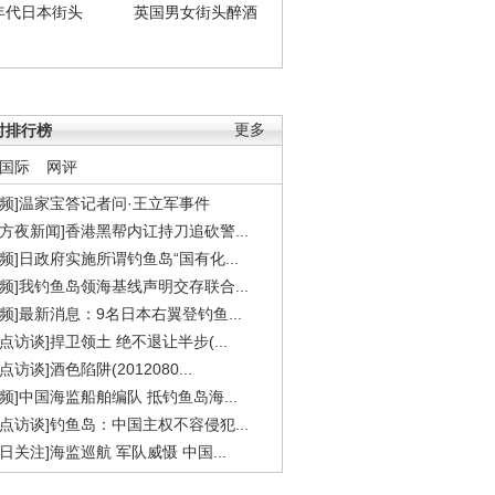
年代日本街头
英国男女街头醉酒
时排行榜
更多
国际
网评
视频]温家宝答记者问·王立军事件
东方夜新闻]香港黑帮内讧持刀追砍警...
视频]日政府实施所谓钓鱼岛“国有化...
视频]我钓鱼岛领海基线声明交存联合...
视频]最新消息：9名日本右翼登钓鱼...
焦点访谈]捍卫领土 绝不退让半步(...
点访谈]酒色陷阱(2012080...
视频]中国海监船舶编队 抵钓鱼岛海...
焦点访谈]钓鱼岛：中国主权不容侵犯...
今日关注]海监巡航 军队威慑 中国...