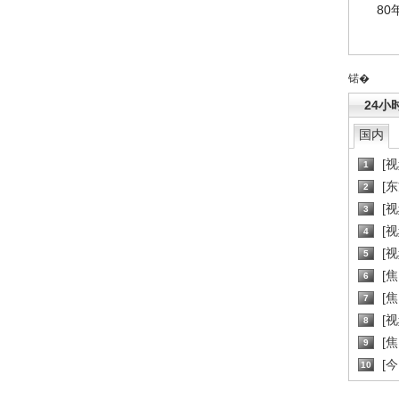
80
锘�
24小
国内
[
1
[
2
[
3
[
4
[
5
[
6
[焦
7
[
8
[
9
[
10