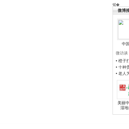
锘�
微博
中
微访谈
• 橙
• 十
• 老
美丽中
湿地