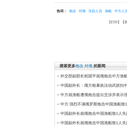
热词：
炮击
对俄
失踪人员
渔船
中方人
【
打印
】【
搜索更多
炮击
对俄
的新闻
外交部副部长程国平就俄炮击中方渔
中国副外长：俄方粗暴执法动武抓扣
中方就渔船遭俄炮击提出交涉并表示
中方:强烈不满俄罗斯炮击中国渔船致
中国副外长就俄炮击中国渔船致1人失
中国副外长就俄炮击中国渔船致1人失