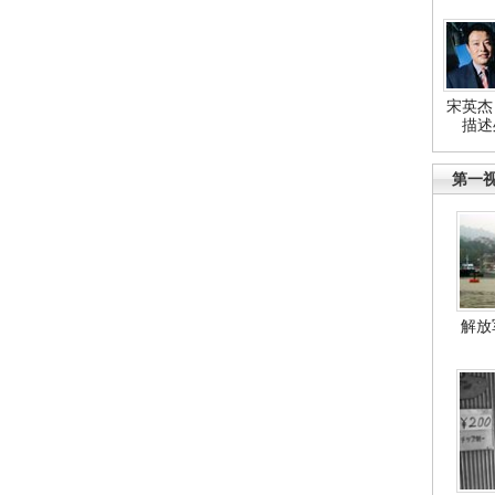
宋英杰
描述
第一
解放