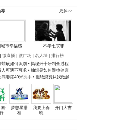
推荐
更多>>
国城市幸福感
不孝七宗罪
|
微直播
|
微广场
|
名人墙
|
排行榜
子打蜡该如何识别
• 揭秘歼十研制全过程
种贵人可遇不可求
• 抽烟是如何毁掉健康
人为病妻搭40米扶手
• 拒绝浪费从我做起
国·
梦想星搭
我要上春
开门大吉
行
档
晚