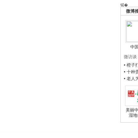
锘�
微博
中
微访谈
• 橙
• 十
• 老
美丽中
湿地