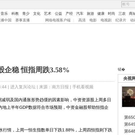
音乐
科教
青少
文化
艺术
公益
产经
汽车
旅游
健康
时尚
三农
商
直播中国
赛事直播
网络电视客户端
|
高清
电影
电视剧
纪录片
动
企稳 恒指周跌3.58%
锘�
央视
44 |
进入复兴论坛
| 来源：南方日报 |
手机看视频
减弱及国内通胀形势趋缓的因素影响，中资资源股上周多日
五内地上半年GDP数据符合市场预期，中资金融股帮助恒指企
第65
第6
情，上周一恒生指数单日下跌1.88%，上周四恒指则下跌
第6