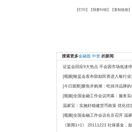
【
打印
】【
我要纠错
】【
复制链接
】
搜索更多
金融股
中资
的新闻
证监会回应9大热点 不会因市场低迷
[视频]银监会发布鼓励民资进入银行
[今日观察]聚焦并购潮：吃掉洋品牌的秘诀
[视频]全国金融工作会议闭幕：服务实
温家宝：实施好稳健货币政策 优化信
[视频]全国金融工作会议在京召开 温
《新闻1+1》 20111221 社保基金