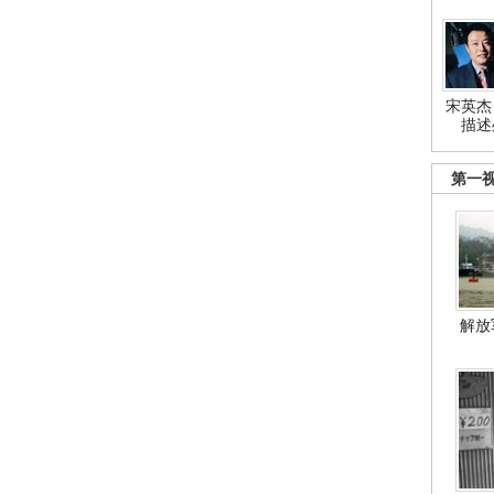
宋英杰
描述
第一
解放