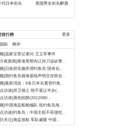
年代日本街头
英国男女街头醉酒
时排行榜
更多
国际
网评
视频]温家宝答记者问·王立军事件
东方夜新闻]香港黑帮内讧持刀追砍警...
视频]日政府实施所谓钓鱼岛“国有化...
视频]我钓鱼岛领海基线声明交存联合...
视频]最新消息：9名日本右翼登钓鱼...
焦点访谈]捍卫领土 绝不退让半步(...
点访谈]酒色陷阱(2012080...
视频]中国海监船舶编队 抵钓鱼岛海...
焦点访谈]钓鱼岛：中国主权不容侵犯...
今日关注]海监巡航 军队威慑 中国...