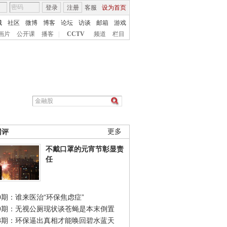
登录
注册
客服
设为首页
城
社区
微博
博客
论坛
访谈
邮箱
游戏
画片
公开课
播客
|
CCTV
频道
栏目
网评
更多
不戴口罩的元宵节彰显责
任
0期：谁来医治“环保焦虑症”
49期：无视公厕现状谈苍蝇是本末倒置
48期：环保逼出真相才能唤回碧水蓝天