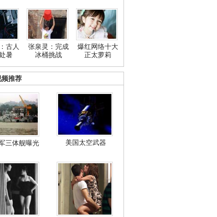
：古人
张泉灵：完成
爆红网络十大
处暑
冰桶挑战
正太萝莉
视频推荐
美国太空武器
军三体舰曝光