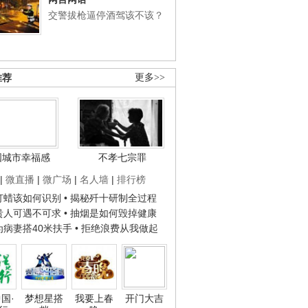
交警拔枪逼停酒驾该不该？
推荐
更多>>
国城市幸福感
不孝七宗罪
|
微直播
|
微广场
|
名人墙
|
排行榜
子打蜡该如何识别
• 揭秘歼十研制全过程
种贵人可遇不可求
• 抽烟是如何毁掉健康
人为病妻搭40米扶手
• 拒绝浪费从我做起
国·
梦想星搭
我要上春
开门大吉