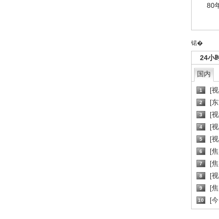
80
锘�
24小
国内
[
1
[
2
[
3
[
4
[
5
[
6
[焦
7
[
8
[
9
[
10