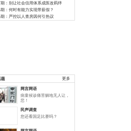
47期：别让社会信用体系成医改羁绊
46期：何时有能力实现带薪假？
45期：严控以人查房因何引热议
话题
更多
网言网语
病童候诊痛苦躺地无人让，
悲！
民声调查
您还看国足比赛吗？
网言网语