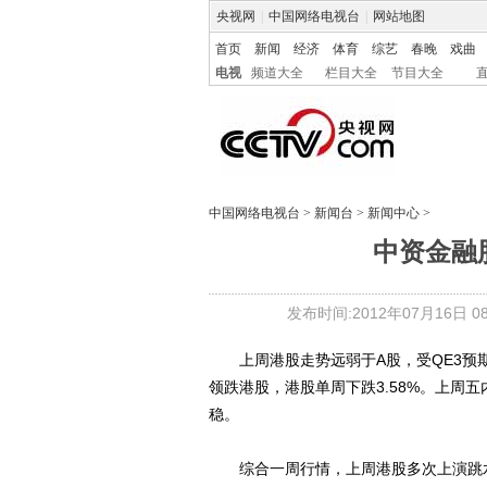
央视网
|
中国网络电视台
|
网站地图
首页
新闻
经济
体育
综艺
春晚
戏曲
电视
频道大全
栏目大全
节目大全
中国网络电视台
>
新闻台
>
新闻中心
>
中资金融股
发布时间:2012年07月16日 08:
上周港股走势远弱于A股，受QE3预期
领跌港股，港股单周下跌3.58%。上周
稳。
综合一周行情，上周港股多次上演跳水行