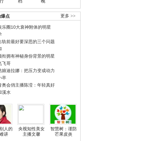
行
档
晚
劲爆点
更多 >>
娱乐圈10大衰神附体的明星
学
出轨前最好要深思的三个问题
和
领衔拥有神秘身份背景的明星
飞飞哥
姑娘迪拉娜：把压力变成动力
小卒
青奥会俏主播陈滢：年轻真好
和溪水
别人的
央视知性美女
智慧树：谨防
难讲
主播文馨
芒果皮炎