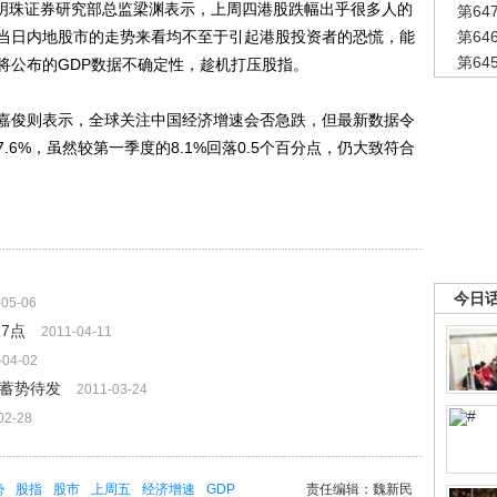
恒明珠证券研究部总监梁渊表示，上周四港股跌幅出乎很多人的
第6
当日内地股市的走势来看均不至于引起港股投资者的恐慌，能
第6
第6
将公布的GDP数据不确定性，趁机打压股指。
俊则表示，全球关注中国经济增速会否急跌，但最新数据令
6%，虽然较第一季度的8.1%回落0.5个百分点，仍大致符合
今日
-05-06
7点
2011-04-11
-04-02
后蓄势待发
2011-03-24
02-28
势
股指
股市
上周五
经济增速
GDP
责任编辑：魏新民