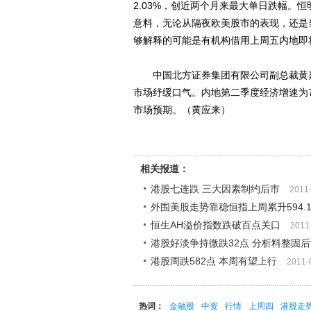
2.03%，创近两个月来最大单日跌幅。
意料，无论从隔夜欧美股市的表现，还是
够解释的可能是有机构借用上周五内地即
中国北方证券集团有限公司副总裁黄嘉
市场纾缓口气。内地第二季度经济增速为7.
市场预期。（黄应来）
相关报道：
港股七连跌 三大因素制约后市
2011
外围美股走势靠稳恒指上周累升594.1
恒生AH溢价指数跌破百点关口
2011
港股好淡争持微跌32点 分析料整固
港股周跌582点 本周有望上行
2011-
热词：
金融股
中资
行情
上周四
港股走