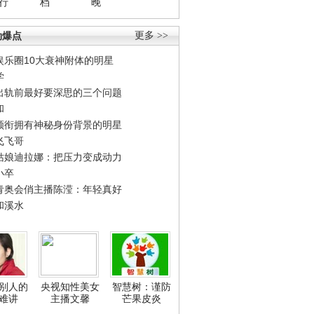
行
档
晚
劲爆点
更多 >>
娱乐圈10大衰神附体的明星
学
出轨前最好要深思的三个问题
和
领衔拥有神秘身份背景的明星
飞飞哥
姑娘迪拉娜：把压力变成动力
小卒
青奥会俏主播陈滢：年轻真好
和溪水
别人的
央视知性美女
智慧树：谨防
难讲
主播文馨
芒果皮炎