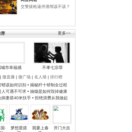
交警拔枪逼停酒驾该不该？
推荐
更多>>
国城市幸福感
不孝七宗罪
|
微直播
|
微广场
|
名人墙
|
排行榜
子打蜡该如何识别
• 揭秘歼十研制全过程
种贵人可遇不可求
• 抽烟是如何毁掉健康
人为病妻搭40米扶手
• 拒绝浪费从我做起
国·
梦想星搭
我要上春
开门大吉