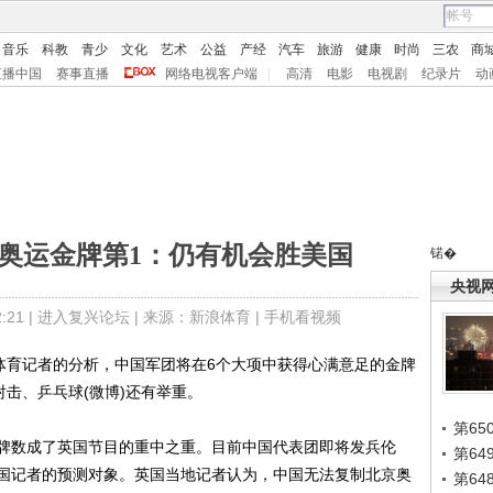
音乐
科教
青少
文化
艺术
公益
产经
汽车
旅游
健康
时尚
三农
商
直播中国
赛事直播
网络电视客户端
|
高清
电影
电视剧
纪录片
动
国奥运金牌第1：仍有机会胜美国
锘�
央视
21 |
进入复兴论坛
| 来源：新浪体育 |
手机看视频
体育记者的分析，中国军团将在6个大项中获得心满意足的金牌
射击、乒乓球(微博)还有举重。
第65
数成了英国节目的重中之重。目前中国代表团即将发兵伦
第6
国记者的预测对象。英国当地记者认为，中国无法复制北京奥
第6