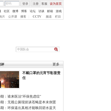
登录
注册
客服
设为首页
城
社区
微博
博客
论坛
访谈
邮箱
游戏
画片
公开课
播客
|
CCTV
频道
栏目
网评
更多
不戴口罩的元宵节彰显责
任
0期：谁来医治“环保焦虑症”
49期：无视公厕现状谈苍蝇是本末倒置
48期：环保逼出真相才能唤回碧水蓝天