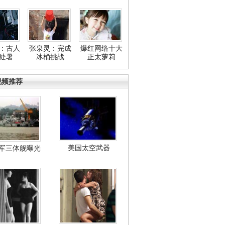
：古人
张泉灵：完成
爆红网络十大
处暑
冰桶挑战
正太萝莉
视频推荐
美国太空武器
军三体舰曝光