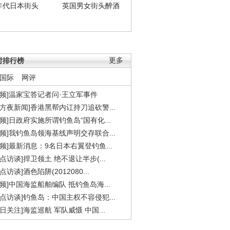
年代日本街头
英国男女街头醉酒
时排行榜
更多
国际
网评
视频]温家宝答记者问·王立军事件
东方夜新闻]香港黑帮内讧持刀追砍警...
视频]日政府实施所谓钓鱼岛“国有化...
视频]我钓鱼岛领海基线声明交存联合...
视频]最新消息：9名日本右翼登钓鱼...
焦点访谈]捍卫领土 绝不退让半步(...
点访谈]酒色陷阱(2012080...
视频]中国海监船舶编队 抵钓鱼岛海...
焦点访谈]钓鱼岛：中国主权不容侵犯...
今日关注]海监巡航 军队威慑 中国...