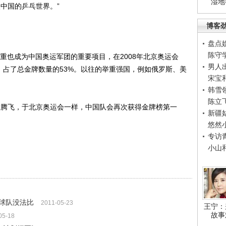
湿地
中国的乒乓世界。”
博客
盘点
陈守
重也成为中国奥运军团的重要项目，在2008年北京奥运会
男人
，占了总金牌数量的53%。以往的举重强国，例如俄罗斯、美
宋宝
韩雪
陈立
腾飞，于北京奥运会一样，中国队会再次获得金牌榜第一
新疆
悠然
专访
小山
球队没法比
2011-05-23
王宁：
故事
05-18