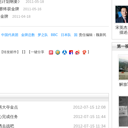
争光计划纲要》
2011-05-18
赛终获金牌
2011-05-16
运金牌
2011-04-18
宋英杰
描述
中国代表团
金牌总数
梦之队
BBC
日本队
国
责任编辑：魏新民
第一
【
转发邮件
】【
】
【一键分享
】
解放
两大夺金点
2012-07-15 12:08
心完成任务
2012-07-15 11:44
洒去战吧
2012-07-15 11:34