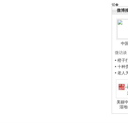
锘�
微博
中
微访谈
• 橙
• 十
• 老
美丽中
湿地