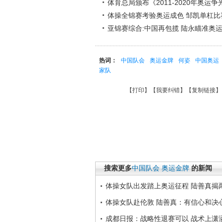
体育总局颁布《2011-2020年奥运
体操全锦赛考验奥运成色 邹凯单杠比
亚锦赛综合:中国再包揽 陆永瞄准奥
热词：
中国队会
奥运金牌
何姿
中国奥运
家队
【
打印
】【
我要纠错
】【
复制链接
】
搜索更多
中国队会
奥运金牌
的新闻
体操女队出发踏上奥运征程 陆善真揭
体操女队赴伦敦 陆善真：有信心和决
成都日报：战略性退赛可以 战术上潇