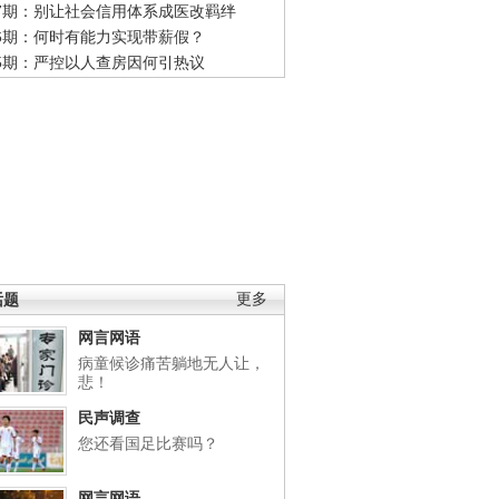
47期：别让社会信用体系成医改羁绊
46期：何时有能力实现带薪假？
45期：严控以人查房因何引热议
话题
更多
网言网语
病童候诊痛苦躺地无人让，
悲！
民声调查
您还看国足比赛吗？
网言网语