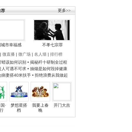
推荐
更多>>
国城市幸福感
不孝七宗罪
|
微直播
|
微广场
|
名人墙
|
排行榜
子打蜡该如何识别
• 揭秘歼十研制全过程
种贵人可遇不可求
• 抽烟是如何毁掉健康
人为病妻搭40米扶手
• 拒绝浪费从我做起
国·
梦想星搭
我要上春
开门大吉
行
档
晚