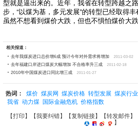
型就是逼出来的。近年，我省在转型跨越之
步，“以煤为基，多元发展”的转型已经取得
虽然不想看到煤价大跌，但也不惧怕煤价大
相关报道：
去年我煤炭进口总价增6成 预计今年对外需求将增加
2011-03-02
去年福建口岸进口煤炭大幅增加 不合格率升三成
2011-02-18
2010年中国煤炭进口同比增三成
2011-01-27
热词：
煤价
煤炭网
煤炭价格
转型发展
煤炭行业
我省
动力煤
国际金融危机
价格指数
【
打印
】【
我要纠错
】【
复制链接
】【
转发邮件
】
】