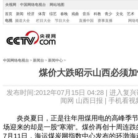
央视网
|
中国网络电视台
|
网站地图
首页
新闻
经济
体育
综艺
春晚
戏曲
音乐
科教
青少
文化
艺术
电视
频道大全
栏目大全
节目大全
直播中国
赛事直播
网络
中国网络电视台
>
新闻台
>
新闻中心
>
煤价大跌昭示山西必须加
发布时间:2012年07月15日 04:28 |
进入复兴
闻网 山西日报 |
手机看视
炎炎夏日，正是往年用煤用电的高峰季节
场迎来的却是一股“寒潮”。煤价再创十周连
7月11日，海运煤炭网指数中心发布的环渤