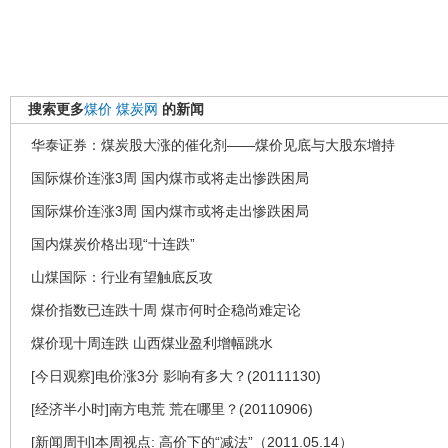
搜索更多
煤价
煤炭网
的新闻
华泰证券：煤炭股大涨的催化剂——煤价见底与大股东增持
国际煤价连涨3周 国内煤市或将走出惨跌困局
国际煤价连涨3周 国内煤市或将走出惨跌困局
国内煤炭价格出现“十连跌”
山煤国际：行业有望触底反攻
煤价指数已连跌十周 煤市何时企稳尚难定论
煤价现十周连跌 山西煤业盈利增幅跳水
[今日观察]电价涨3分 影响有多大？(20111130)
[经济半小时]南方电荒 荒在哪里？(20110906)
[新闻周刊]本周视点: 高价下的“减法”（2011.05.14）