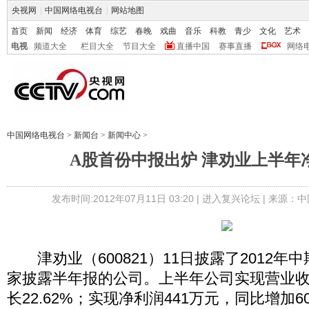
央视网
|
中国网络电视台
|
网站地图
首页
新闻
经济
体育
综艺
春晚
戏曲
音乐
科教
青少
文化
艺术
电视
频道大全
栏目大全
节目大全
直播中国
赛事直播
网络
中国网络电视台
>
新闻台
>
新闻中心
>
A股首份中报出炉 津劝业上半年
发布时间:2012年07月11日 03:20 |
进入复兴论坛
| 来源：中
津劝业（600821）11日披露了2012年
家披露半年报的公司。上半年公司实现营业收入
长22.62%；实现净利润441万元，同比增加6