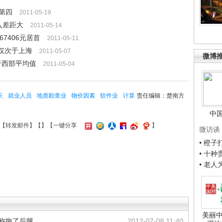
第四
2011-05-19
入差距大
2011-05-14
7406元居首
2011-05-11
 仅次于上海
2011-05-07
微博
于西部平均值
2011-05-04
长
就业人员
地质勘查业
物价因素
软件业
计算
责任编辑：楚南方
中
【
转发邮件
】【
】
【一键分享
】
微访谈
• 橙
• 十
• 老
美丽中
 称拖了后腿
2012-07-08 11:40