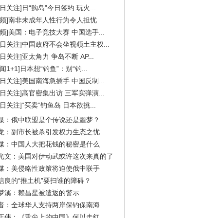
今日关注]日“购岛”今日签约 玩火...
视频]南非未成年人性行为令人担忧
视频]美国：电子竞技大赛 中国选手...
今日关注]中国政府不会坐视领土主权...
今日关注]亚太角力 争岛不断 AP...
闻1+1]日本想“钓鱼”：别“钓...
今日关注]美国南海急插手 中国反制...
今日关注]高官密集出访 三军实弹演...
今日关注]“买卖”钓鱼岛 日本欲挑...
媒：俄中联盟是个传说还是噩梦？
龙：副市长被杀引发权力生态之忧
媒：中国人大把花钱的秘密是什么
光文：美国对伊动武或许这次来真的了
媒：美侵略性政策将迫使俄中联手
信良的“推土机”要扫谁的障碍？
梦溪：赖昌星被遣返的警示
者：全球华人支持两岸保钓保南海
正伟：《舌尖上的中国》何以走红