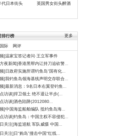
年代日本街头
英国男女街头醉酒
时排行榜
更多
国际
网评
视频]温家宝答记者问·王立军事件
东方夜新闻]香港黑帮内讧持刀追砍警...
视频]日政府实施所谓钓鱼岛“国有化...
视频]我钓鱼岛领海基线声明交存联合...
视频]最新消息：9名日本右翼登钓鱼...
焦点访谈]捍卫领土 绝不退让半步(...
点访谈]酒色陷阱(2012080...
视频]中国海监船舶编队 抵钓鱼岛海...
焦点访谈]钓鱼岛：中国主权不容侵犯...
今日关注]海监巡航 军队威慑 中国...
今日关注]日“购岛”撞击中国“红线...