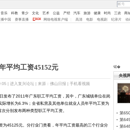
音乐
科教
青少
文化
艺术
公益
产经
汽车
旅游
健康
时尚
三农
商
直播中国
赛事直播
网络电视客户端
|
高清
电影
电视剧
纪录片
动
年平均工资45152元
锘�
央视
05 |
进入复兴论坛
| 来源：佛山日报 |
手机看视频
发布了2011年广东职工平均工资，其中，广东城镇单位在岗
素实际增长为6.3%；全省私营及其他单位就业人员年平均工资为
广东首次分别发布两种类型职工平均工资。
第65
第6
45125元。分行业门类看，年平均工资最高的三个行业分
第6