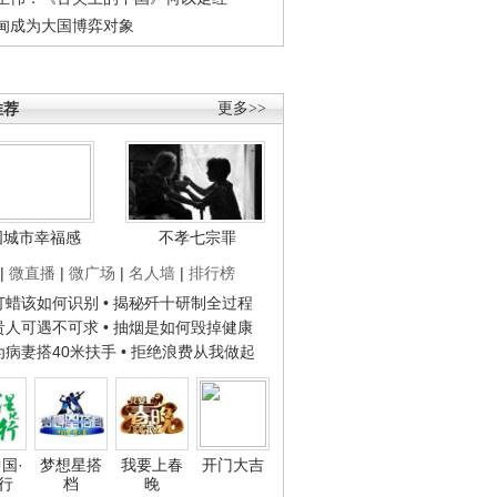
甸成为大国博弈对象
推荐
更多>>
国城市幸福感
不孝七宗罪
|
微直播
|
微广场
|
名人墙
|
排行榜
子打蜡该如何识别
• 揭秘歼十研制全过程
种贵人可遇不可求
• 抽烟是如何毁掉健康
人为病妻搭40米扶手
• 拒绝浪费从我做起
国·
梦想星搭
我要上春
开门大吉
行
档
晚