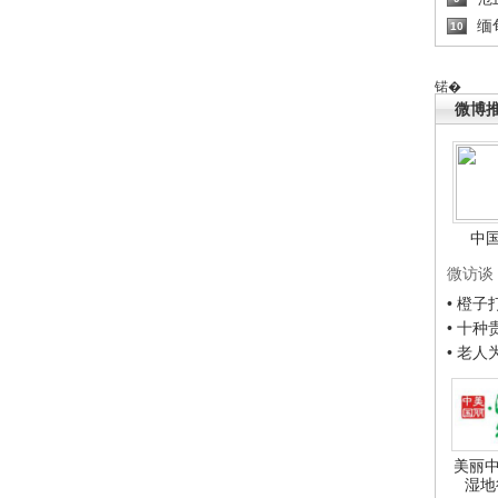
缅
10
锘�
微博
中
微访谈
• 橙
• 十
• 老
美丽中
湿地