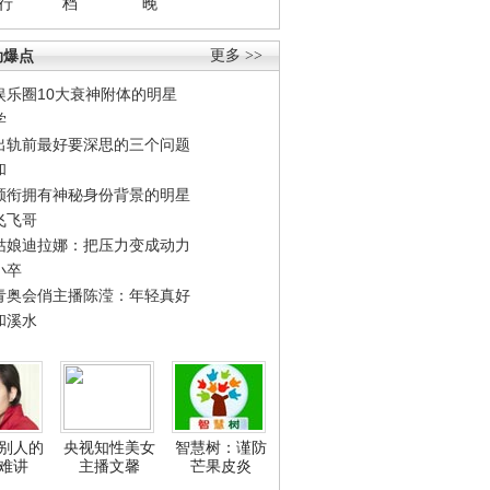
行
档
晚
劲爆点
更多 >>
娱乐圈10大衰神附体的明星
学
出轨前最好要深思的三个问题
和
领衔拥有神秘身份背景的明星
飞飞哥
姑娘迪拉娜：把压力变成动力
小卒
青奥会俏主播陈滢：年轻真好
和溪水
别人的
央视知性美女
智慧树：谨防
难讲
主播文馨
芒果皮炎