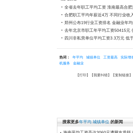
全省去年职工平均工资 淮南最高合肥
合肥职工平均年薪近4万 不同行业收
郑州公布19行业工资排名 金融业年均6
去年北京市职工年平均工资50415元
四川非私营单位平均工资3.3万元 低
热词：
年平均
城镇单位
工资最高
实际增
机服务
金融业
【
打印
】【
我要纠错
】【
复制链接
】
搜索更多
年平均
城镇单位
的新闻
海南平均工资高达3060元遭网友质疑