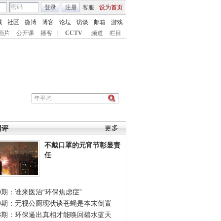
登录
注册
客服
设为首页
城
社区
微博
博客
论坛
访谈
邮箱
游戏
画片
公开课
播客
|
CCTV
频道
栏目
网评
更多
不戴口罩的元宵节彰显责
任
0期：谁来医治“环保焦虑症”
49期：无视公厕现状谈苍蝇是本末倒置
48期：环保逼出真相才能唤回碧水蓝天