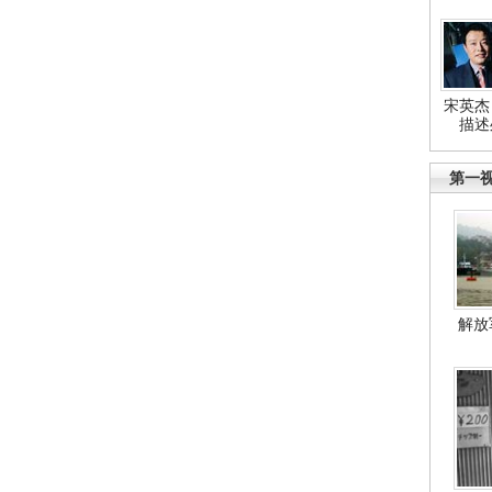
宋英杰
描述
第一
解放