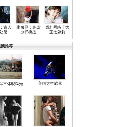
：古人
张泉灵：完成
爆红网络十大
处暑
冰桶挑战
正太萝莉
视频推荐
美国太空武器
军三体舰曝光