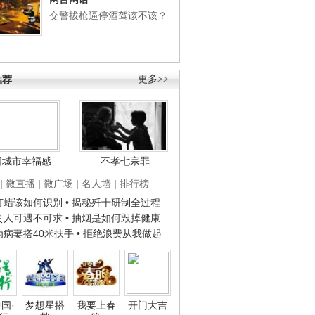
交警拔枪逼停酒驾该不该？
推荐
更多>>
国城市幸福感
不孝七宗罪
|
微直播
|
微广场
|
名人墙
|
排行榜
子打蜡该如何识别
• 揭秘歼十研制全过程
种贵人可遇不可求
• 抽烟是如何毁掉健康
人为病妻搭40米扶手
• 拒绝浪费从我做起
国·
梦想星搭
我要上春
开门大吉