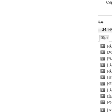
80
锘�
24小
国内
[
1
[
2
[
3
[
4
[
5
[
6
[焦
7
[
8
[
9
[
10
[
1