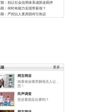
47期：别让社会信用体系成医改羁绊
46期：何时有能力实现带薪假？
45期：严控以人查房因何引热议
话题
更多
网言网语
病童候诊痛苦躺地无人让，
悲！
民声调查
您还看国足比赛吗？
网言网语