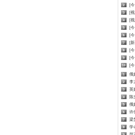
[
2
[
3
[
4
[
5
[
6
[新
7
[
8
[
9
[
10
俄
1
李
2
英
3
陈
4
俄
5
许
6
梁
7
学
8
范
9