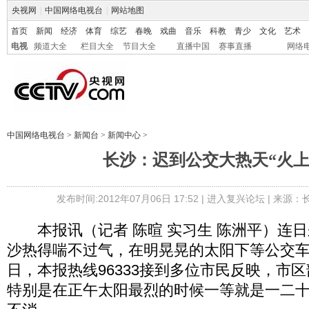
央视网
|
中国网络电视台
|
网站地图
首页
新闻
经济
体育
综艺
春晚
戏曲
音乐
科教
青少
文化
艺术
电视
频道大全
栏目大全
节目大全
直播中国
赛事直播
网络
中国网络电视台
>
新闻台
>
新闻中心
>
长沙：迟到公交大热天“火上
发布时间:2012年07月06日 17:52 |
进入复兴论坛
| 来源：
本报讯（记者 陈暄 实习生 陈洲平）连日
沙热得喘不过气，在明晃晃的太阳下等公交
日，本报热线96333接到多位市民反映，市
特别是在正午太阳最烈的时候一等就是一二