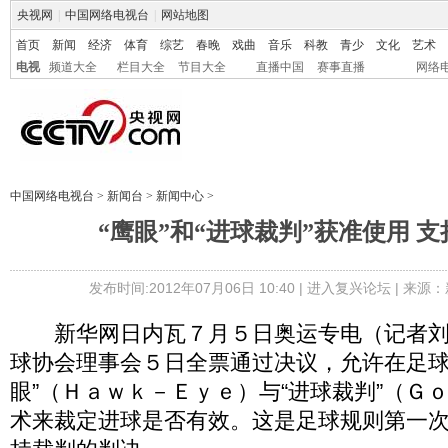
央视网
|
中国网络电视台
|
网站地图
首页
新闻
经济
体育
综艺
春晚
戏曲
音乐
科教
青少
文化
艺术
电视
频道大全
栏目大全
节目大全
直播中国
赛事直播
网络
中国网络电视台
>
新闻台
>
新闻中心
>
“鹰眼”和“进球裁判”获准使用 
发布时间:2012年07月06日 10:40 |
进入复兴论坛
| 来源：
新华网日内瓦７月５日奥运专电（记者刘
球协会理事会５日全票通过决议，允许在足球
眼”（Ｈａｗｋ－Ｅｙｅ）与“进球裁判”（Ｇ
术来裁定进球是否有效。这是足球规则第一