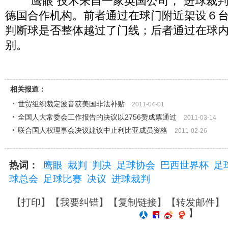
“鹰眼”技术来自一家英国公司，“进球裁判
德国合作机构。前者通过在球门附近架设６
判断球是否整体越过了门线；后者通过在球
别。
相关报道：
世贸组织裁定波音获美国非法补贴
2011-04-01
全国人大常委会工作报告的决议以2756赞成票通过
2011-03-14
联合国人权理事会决议建议中止利比亚成员资格
2011-02-26
热词：
鹰眼
裁判
判决
足球协会
巴西世界杯
足
球总会
足球比赛
决议
进球裁判
【
打印
】【
我要纠错
】【
复制链接
】【
转发邮件
】
】