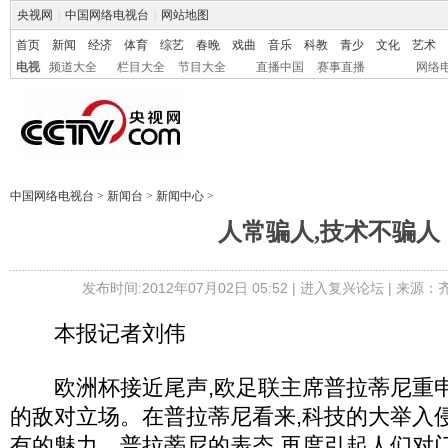
央视网
|
中国网络电视台
|
网站地图
首页
新闻
经济
体育
综艺
春晚
戏曲
音乐
科教
青少
文化
艺术
电视
频道大全
栏目大全
节目大全
直播中国
赛事直播
网络
中国网络电视台
>
新闻台
>
新闻中心
>
人常骗人,技术不骗人
发布时间:2012年07月02日 05:52 |
进入复兴论坛
| 来源：
本报记者刘伟
欧洲杯接近尾声,欧足联主席普拉蒂尼重申
的敌对立场。在普拉蒂尼看来,科技的大举入
有的魅力。普拉蒂尼的表态,再度引起人们对