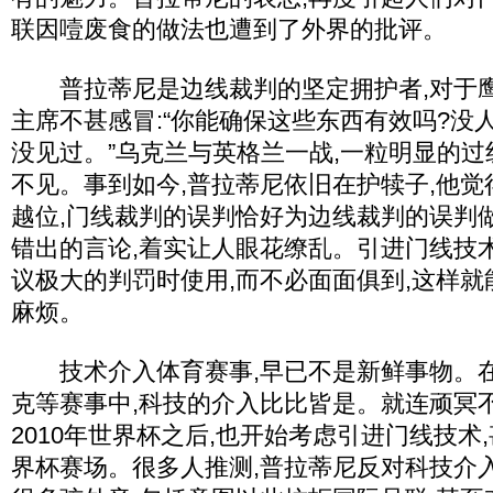
联因噎废食的做法也遭到了外界的批评。
普拉蒂尼是边线裁判的坚定拥护者,对于鹰
主席不甚感冒:“你能确保这些东西有效吗?没
没见过。”乌克兰与英格兰一战,一粒明显的过
不见。事到如今,普拉蒂尼依旧在护犊子,他
越位,门线裁判的误判恰好为边线裁判的误判
错出的言论,着实让人眼花缭乱。引进门线技
议极大的判罚时使用,而不必面面俱到,这样
麻烦。
技术介入体育赛事,早已不是新鲜事物。在
克等赛事中,科技的介入比比皆是。就连顽冥
2010年世界杯之后,也开始考虑引进门线技术,
界杯赛场。很多人推测,普拉蒂尼反对科技介