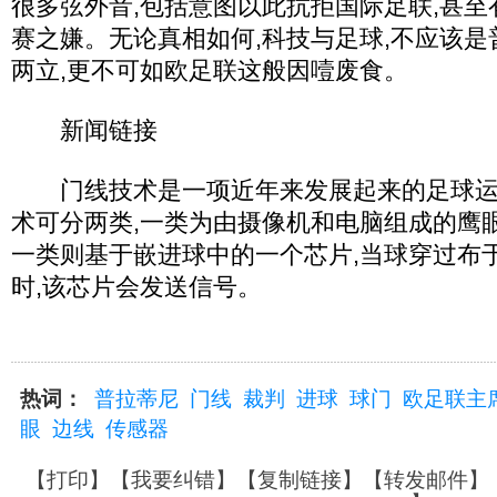
很多弦外音,包括意图以此抗拒国际足联,甚
赛之嫌。无论真相如何,科技与足球,不应该
两立,更不可如欧足联这般因噎废食。
新闻链接
门线技术是一项近年来发展起来的足球运
术可分两类,一类为由摄像机和电脑组成的鹰眼
一类则基于嵌进球中的一个芯片,当球穿过布
时,该芯片会发送信号。
热词：
普拉蒂尼
门线
裁判
进球
球门
欧足联主
眼
边线
传感器
【
打印
】【
我要纠错
】【
复制链接
】【
转发邮件
】