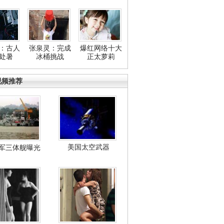
：古人
张泉灵：完成
爆红网络十大
处暑
冰桶挑战
正太萝莉
视频推荐
美国太空武器
军三体舰曝光