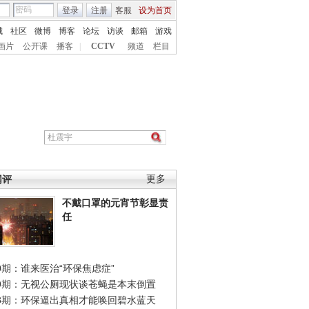
登录
注册
客服
设为首页
城
社区
微博
博客
论坛
访谈
邮箱
游戏
画片
公开课
播客
|
CCTV
频道
栏目
网评
更多
不戴口罩的元宵节彰显责
任
0期：谁来医治“环保焦虑症”
49期：无视公厕现状谈苍蝇是本末倒置
48期：环保逼出真相才能唤回碧水蓝天