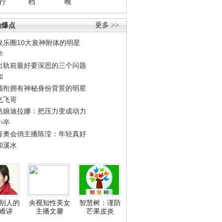
行
档
晚
劲爆点
更多 >>
娱乐圈10大衰神附体的明星
学
出轨前最好要深思的三个问题
和
领衔拥有神秘身份背景的明星
飞飞哥
姑娘迪拉娜：把压力变成动力
小卒
青奥会俏主播陈滢：年轻真好
和溪水
别人的
央视知性美女
智慧树：谨防
难讲
主播文馨
芒果皮炎