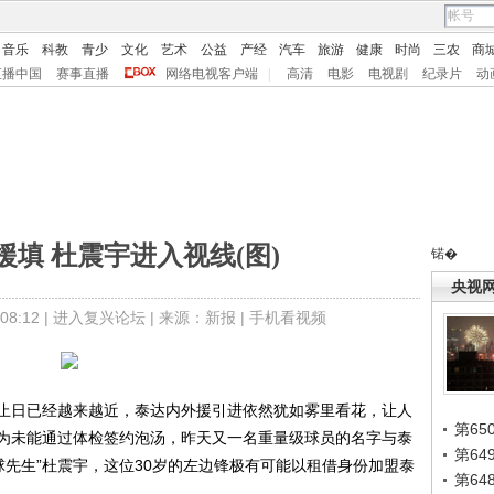
音乐
科教
青少
文化
艺术
公益
产经
汽车
旅游
健康
时尚
三农
商
直播中国
赛事直播
网络电视客户端
|
高清
电影
电视剧
纪录片
动
填 杜震宇进入视线(图)
锘�
央视
8:12 |
进入复兴论坛
| 来源：新报 |
手机看视频
止日已经越来越近，泰达内外援引进依然犹如雾里看花，让人
第65
为未能通过体检签约泡汤，昨天又一名重量级球员的名字与泰
第6
足球先生”杜震宇，这位30岁的左边锋极有可能以租借身份加盟泰
第6