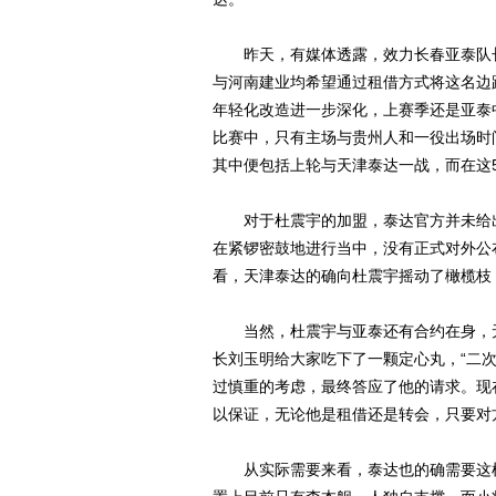
昨天，有媒体透露，效力长春亚泰队长
与河南建业均希望通过租借方式将这名边
年轻化改造进一步深化，上赛季还是亚泰
比赛中，只有主场与贵州人和一役出场时
其中便包括上轮与天津泰达一战，而在这
对于杜震宇的加盟，泰达官方并未给出
在紧锣密鼓地进行当中，没有正式对外公
看，天津泰达的确向杜震宇摇动了橄榄枝
当然，杜震宇与亚泰还有合约在身，无
长刘玉明给大家吃下了一颗定心丸，“二
过慎重的考虑，最终答应了他的请求。现
以保证，无论他是租借还是转会，只要对
从实际需要来看，泰达也的确需要这样