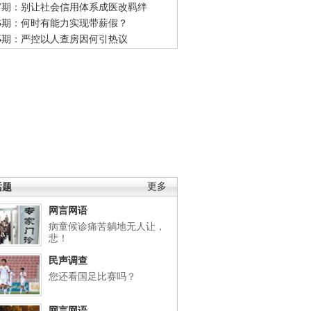
47期：别让社会信用体系成医改羁绊
46期：何时有能力实现带薪假？
45期：严控以人查房因何引热议
话题
更多
网言网语
病童候诊痛苦躺地无人让，
悲！
民声调查
您还看国足比赛吗？
网言网语