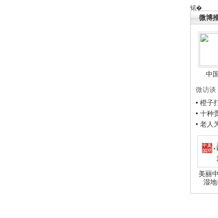
锘�
微博
中
微访谈
• 橙
• 十
• 老
美丽中
湿地