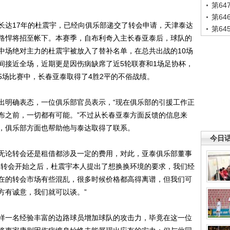
第6
第6
达17年的杜震宇，已经向俱乐部递交了转会申请，天津泰达
第6
路悍将招至帐下。本赛季，自布利奇入主长春亚泰后，球队的
中场绝对主力的杜震宇被放入了替补名单，在总共出战的10场
间接近全场，近期更是因伤病缺席了近5轮联赛和1场足协杯，
5场比赛中，长春亚泰取得了4胜2平的不俗战绩。
明确表态，一位俱乐部官员表示，“现在俱乐部的引援工作正
布之前，一切都有可能。”不过从长春亚泰方面反馈的信息来
，俱乐部方面也帮助他与泰达取得了联系。
今日
论转会还是租借都涉及一定的费用，对此，亚泰俱乐部董事
次转会开始之后，杜震宇本人提出了想换换环境的要求，我们经
在的转会市场有些混乱，很多时候价格都高得离谱，但我们可
方有诚意，我们就可以谈。”
一名经验丰富的边路球员增加球队的攻击力，毕竟在这一位