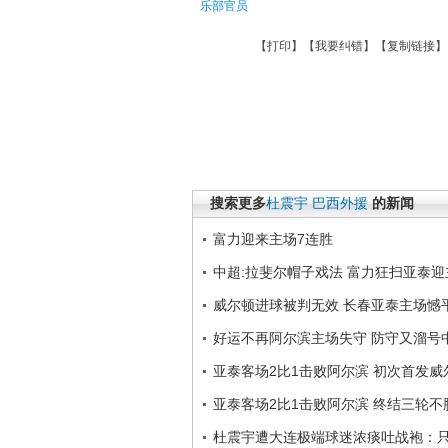
乐部官员
【
打印
】【
我要纠错
】【
复制链接
】
搜索更多
杜震宇
巴西外援
的新闻
富力迎来主场7连胜
中超:拉斐尔帽子戏法 富力狂扫亚泰迎
威尔顿进球被判无效 长春亚泰主场憾
好运不再阿尔滨主场失守 防守又溜号
亚泰客场2比1击败阿尔滨 初次首发
亚泰客场2比1击败阿尔滨 终结三轮不
杜震宇遭大连极端球迷浓痰吐战袍：