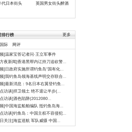
年代日本街头
英国男女街头醉酒
时排行榜
更多
国际
网评
视频]温家宝答记者问·王立军事件
东方夜新闻]香港黑帮内讧持刀追砍警...
视频]日政府实施所谓钓鱼岛“国有化...
视频]我钓鱼岛领海基线声明交存联合...
视频]最新消息：9名日本右翼登钓鱼...
焦点访谈]捍卫领土 绝不退让半步(...
点访谈]酒色陷阱(2012080...
视频]中国海监船舶编队 抵钓鱼岛海...
焦点访谈]钓鱼岛：中国主权不容侵犯...
今日关注]海监巡航 军队威慑 中国...