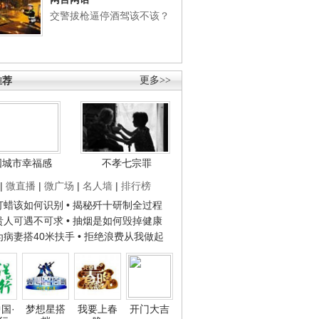
交警拔枪逼停酒驾该不该？
推荐
更多>>
国城市幸福感
不孝七宗罪
|
微直播
|
微广场
|
名人墙
|
排行榜
子打蜡该如何识别
• 揭秘歼十研制全过程
种贵人可遇不可求
• 抽烟是如何毁掉健康
人为病妻搭40米扶手
• 拒绝浪费从我做起
国·
梦想星搭
我要上春
开门大吉