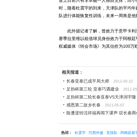
置上目前只有李本舰一人独自支撑，而小
时，随着杜震宇的到来，天津队的平均年
队进行体能恢复性训练，未来一周将是他
此外据记者了解，曾效力于意甲卡利亚
赛季拉里维以租借球员身份效力于阿根廷
权威媒体《转会市场》为其估价为100万
相关报道：
长春亚泰已成平局大师
2011-05-22
足协杯第三轮 亚泰巧遇建业
2011-05
足协杯第二轮长春亚泰VS天津润宇隆
感恩第二故乡长春
2011-05-07
险遭逆转沈祥福再闻下课声 叹长春两
热词：
杜震宇
巴西外援
竞技队
阿根廷射