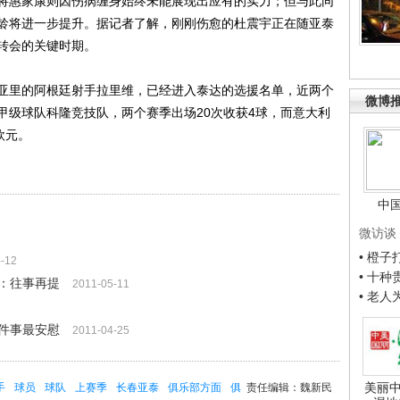
将惠家康则因伤病缠身始终未能展现出应有的实力；但与此同
龄将进一步提升。据记者了解，刚刚伤愈的杜震宇正在随亚泰
转会的关键时期。
里的阿根廷射手拉里维，已经进入泰达的选援名单，近两个
微博
甲级球队科隆竞技队，两个赛季出场20次收获4球，而意大利
欧元。
中
微访谈
• 橙
-12
• 十
：往事再提
2011-05-11
• 老
件事最安慰
2011-04-25
美丽中
手
球员
球队
上赛季
长春亚泰
俱乐部方面
俱
责任编辑：魏新民