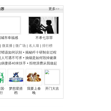
推荐
更多>>
国城市幸福感
不孝七宗罪
|
微直播
|
微广场
|
名人墙
|
排行榜
子打蜡该如何识别
• 揭秘歼十研制全过程
种贵人可遇不可求
• 抽烟是如何毁掉健康
人为病妻搭40米扶手
• 拒绝浪费从我做起
国·
梦想星搭
我要上春
开门大吉
行
档
晚