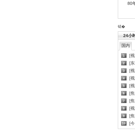
80
锘�
24小
国内
[
1
[
2
[
3
[
4
[
5
[
6
[焦
7
[
8
[
9
[
10