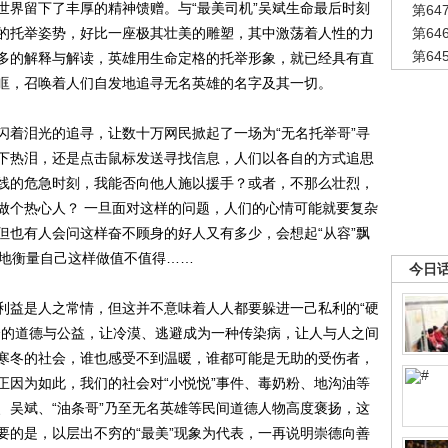
界留下了丰厚的精神馈赠。与“最美司机”吴斌生命最后时刻
第6
的托举姿势，好比一座极其壮美的雕塑，其中激荡着人性的力
第6
第6
多的解释与解读，英雄用生命定格的托举形象，就已经具有直
眶，召唤着人们自发地追寻无名英雄的名字及其一切。
着泪光的追寻，让数十万网民掀起了一场为“无名托举哥”寻
下热泪，还是点击鼠标发送寻找信息，人们以各自的方式追思
线的危急时刻，我能否向他人施以援手？或者，不那么壮烈，
做个热心人？ 一旦面对这样的问题，人们的心情可能就要复杂
但也有人会问这样奋不顾身的好人又有多少，会想起“从容”飘
识地衡量自己这样做值不值得……
今日
益是人之常情，但这并不意味着人人都要躲进一己私利的“硬
会的道德与公益，让冷漠、逃避成为一种传染病，让人与人之间
寒冬的社会，谁也感受不到温暖，谁都可能是无助的受伤者，
 正因为如此，我们的社会对“小悦悦”事件、毒奶粉、地沟油等
、吴斌、“油条哥”乃至无名英雄等民间道德人物高度褒扬，这
要的是，以层出不穷的“最美”现象为代表，一再说明崇德向善