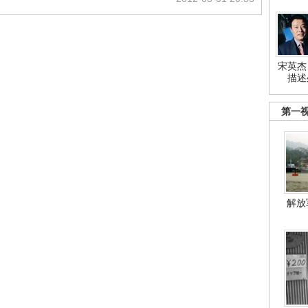
宋英杰
描述
第一
解放