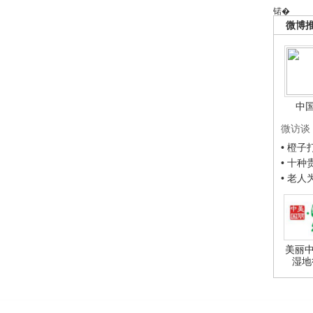
锘�
微博
中
微访谈
• 橙
• 十
• 老
美丽中
湿地