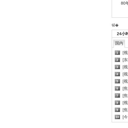
80
锘�
24小
国内
[
1
[
2
[
3
[
4
[
5
[
6
[焦
7
[
8
[
9
[
10