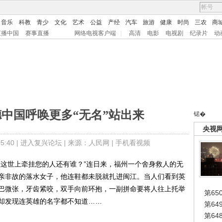
音乐
科教
青少
文化
艺术
公益
产经
汽车
旅游
健康
时尚
三农
商
直播中国
赛事直播
网络电视客户端
|
高清
电影
电视剧
纪录片
动
中国呼唤更多“无名”站出来
锘�
央视
:40 |
进入复兴论坛
| 来源：人民网 |
手机看视频
这世上牵挂您的人还有谁？”连日来，福州一个舍身救人的无
亲非故的落水女子，他连鞋都未脱就扎进闽江。当人们看到英
巴微张，牙齿紧咬，双手向前环抱，一副拼命要将人往上托举
第65
却发现连英雄的名字都不知道……
第6
第6