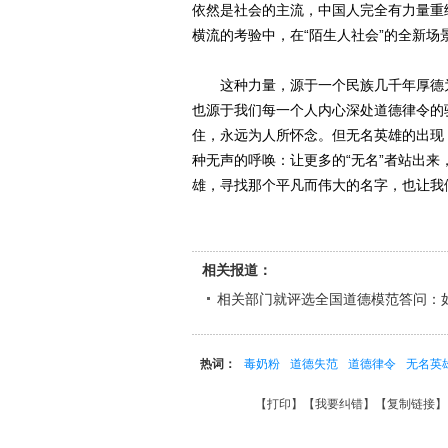
依然是社会的主流，中国人完全有力量重
横流的考验中，在“陌生人社会”的全新场
这种力量，源于一个民族几千年厚德为
也源于我们每一个人内心深处道德律令的
住，永远为人所怀念。但无名英雄的出现
种无声的呼唤：让更多的“无名”者站出
雄，寻找那个平凡而伟大的名字，也让我
相关报道：
相关部门就评选全国道德模范答问：
热词：
毒奶粉
道德失范
道德律令
无名英
【
打印
】【
我要纠错
】【
复制链接
】