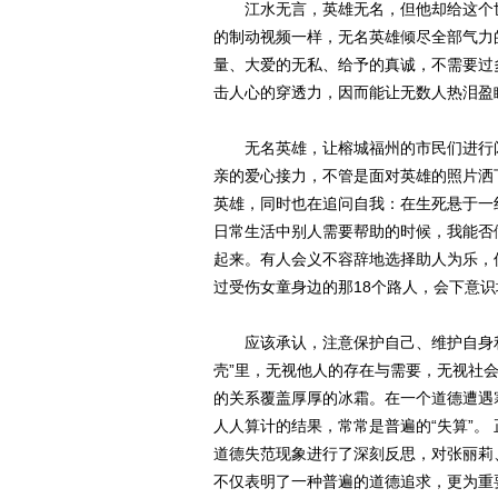
江水无言，英雄无名，但他却给这个世
的制动视频一样，无名英雄倾尽全部气力
量、大爱的无私、给予的真诚，不需要过
击人心的穿透力，因而能让无数人热泪盈
无名英雄，让榕城福州的市民们进行闪
亲的爱心接力，不管是面对英雄的照片洒
英雄，同时也在追问自我：在生死悬于一
日常生活中别人需要帮助的时候，我能否
起来。有人会义不容辞地选择助人为乐，
过受伤女童身边的那18个路人，会下意
应该承认，注意保护自己、维护自身利
壳”里，无视他人的存在与需要，无视社
的关系覆盖厚厚的冰霜。在一个道德遭遇
人人算计的结果，常常是普遍的“失算”。
道德失范现象进行了深刻反思，对张丽莉
不仅表明了一种普遍的道德追求，更为重