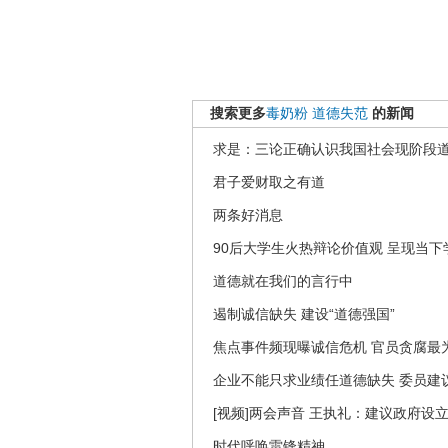
搜索更多
毒奶粉
道德失范
的新闻
求是：三论正确认识我国社会现阶段
君子爱财取之有道
两条好消息
90后大学生火热辩论价值观 呈现当
道德就在我们的言行中
遏制诚信缺失 建设“道德强国”
焦点事件频现曝诚信危机 官员贪腐最
企业不能只求业绩任道德缺失 委员建
[视频]两会声音 王执礼：建议政府设
时代呼唤雷锋精神