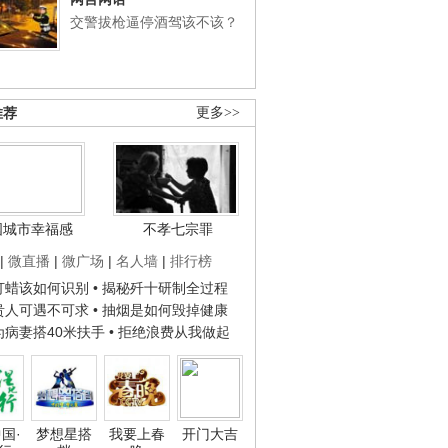
交警拔枪逼停酒驾该不该？
推荐
更多>>
国城市幸福感
不孝七宗罪
|
微直播
|
微广场
|
名人墙
|
排行榜
子打蜡该如何识别
• 揭秘歼十研制全过程
种贵人可遇不可求
• 抽烟是如何毁掉健康
人为病妻搭40米扶手
• 拒绝浪费从我做起
国·
梦想星搭
我要上春
开门大吉