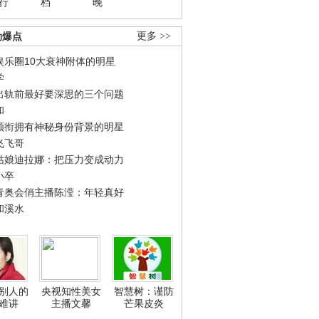
行
档
晚
劲爆点
更多 >>
娱乐圈10大衰神附体的明星
学
出轨前最好要深思的三个问题
和
领衔拥有神秘身份背景的明星
飞飞哥
姑娘迪拉娜：把压力变成动力
小卒
青奥会俏主播陈滢：年轻真好
和溪水
别人的
央视知性美女
智慧树：谨防
难讲
主播文馨
芒果皮炎