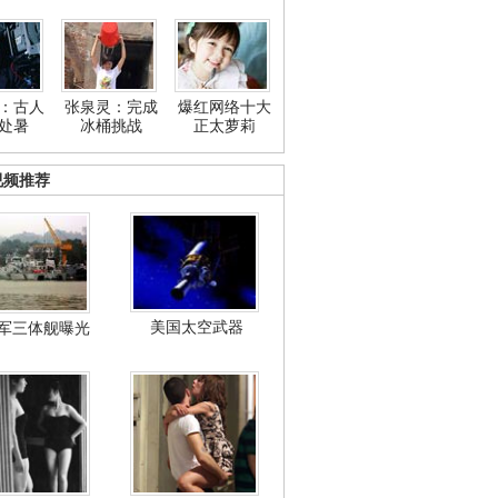
：古人
张泉灵：完成
爆红网络十大
处暑
冰桶挑战
正太萝莉
视频推荐
美国太空武器
军三体舰曝光