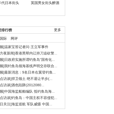
年代日本街头
英国男女街头醉酒
时排行榜
更多
国际
网评
视频]温家宝答记者问·王立军事件
东方夜新闻]香港黑帮内讧持刀追砍警...
视频]日政府实施所谓钓鱼岛“国有化...
视频]我钓鱼岛领海基线声明交存联合...
视频]最新消息：9名日本右翼登钓鱼...
焦点访谈]捍卫领土 绝不退让半步(...
点访谈]酒色陷阱(2012080...
视频]中国海监船舶编队 抵钓鱼岛海...
焦点访谈]钓鱼岛：中国主权不容侵犯...
今日关注]海监巡航 军队威慑 中国...