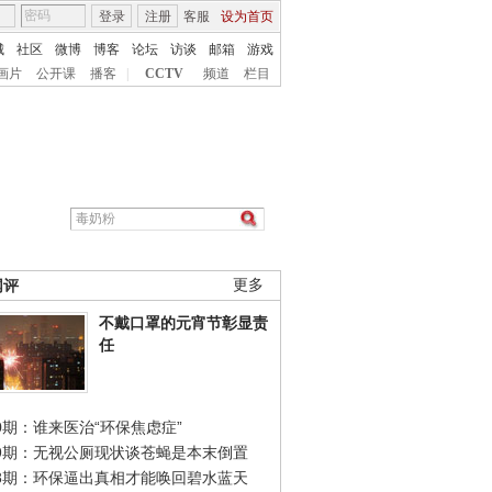
登录
注册
客服
设为首页
城
社区
微博
博客
论坛
访谈
邮箱
游戏
画片
公开课
播客
|
CCTV
频道
栏目
网评
更多
不戴口罩的元宵节彰显责
任
0期：谁来医治“环保焦虑症”
49期：无视公厕现状谈苍蝇是本末倒置
48期：环保逼出真相才能唤回碧水蓝天