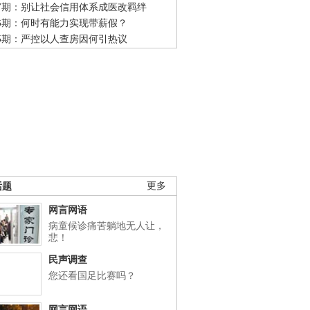
47期：别让社会信用体系成医改羁绊
46期：何时有能力实现带薪假？
45期：严控以人查房因何引热议
话题
更多
网言网语
病童候诊痛苦躺地无人让，
悲！
民声调查
您还看国足比赛吗？
网言网语