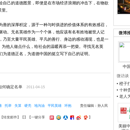
绘自己的道德图景，即便是在市场经济浪潮的冲击下，在物欲
景里。
善的深厚积淀，源于一种与时俱进的价值体系的有效感召，
驱动。无名英雄作为一个个体，他应该有名有姓地被世人记
微博
，乃至大量平民英雄、平凡的善行、身边的感动涌现，也是一
来，为他人做点什么，给社会的温暖再添一把柴。寻找无名英
们为道德正名，为道德中国的挺立写下自己的证明。
中
微访谈
• 橙
如何确定名单
2011-04-15
• 十
• 老
雄
托举
失算
硬壳
地沟油
平民英雄
环抱
责任编辑：孙人民
【
转发邮件
】【
】
【一键分享
】
美丽中