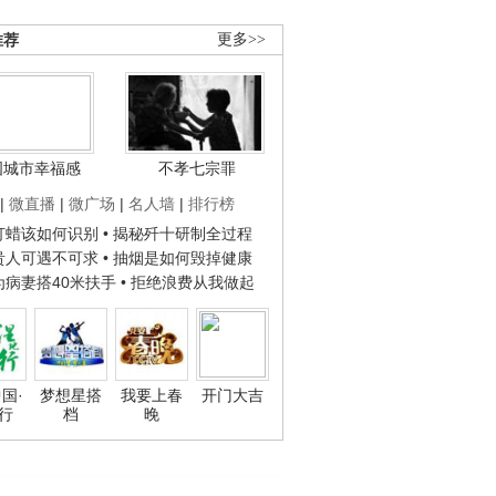
推荐
更多>>
国城市幸福感
不孝七宗罪
|
微直播
|
微广场
|
名人墙
|
排行榜
子打蜡该如何识别
• 揭秘歼十研制全过程
种贵人可遇不可求
• 抽烟是如何毁掉健康
人为病妻搭40米扶手
• 拒绝浪费从我做起
国·
梦想星搭
我要上春
开门大吉
行
档
晚