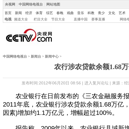
央视网
|
中国网络电视台
|
网站地图
首页
新闻
经济
体育
综艺
春晚
戏曲
音乐
科教
青少
文化
艺术
电视
频道大全
栏目大全
节目大全
直播中国
赛事直播
网络
中国网络电视台
>
新闻台
>
新闻中心
>
农行涉农贷款余额1.68
发布时间:2012年06月20日 08:56 |
进入复兴论坛
| 来源：经
农业银行在日前发布的《三农金融服务报
2011年底，农业银行涉农贷款余额1.68万亿，
因素)增加约1.1万亿元，增幅超过100%。
报告称，2009年以来，农业银行县域新