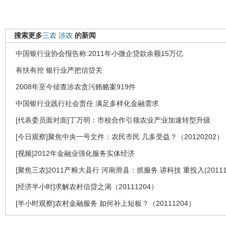
搜索更多
三农
涉农
的新闻
中国银行业协会报告称:2011年小微企贷款余额15万亿
有扶有控 银行业严把信贷关
2008年至今侦查涉农贪污贿赂案919件
中国银行业践行社会责任 满足多样化金融需求
[代表委员面对面]丁万明：市校合作引领农业产业加速转型升级
[今日观察]聚焦中央一号文件：农民市民 几多受益？（20120202）
[视频]2012年金融业强化服务实体经济
[聚焦三农]2011产粮大县行 河南滑县：抓服务 讲科技 重投入(201112
[经济半小时]求解农村信贷之渴（20111204）
[半小时观察]农村金融服务 如何补上短板？（20111204）