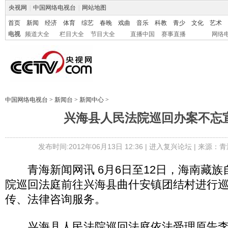
央视网
|
中国网络电视台
|
网站地图
首页
新闻
经济
体育
综艺
春晚
戏曲
音乐
科教
青少
文化
艺术
电视
频道大全
栏目大全
节目大全
直播中国
赛事直播
网络
中国网络电视台
>
新闻台
>
新闻中心
>
兴海县人民法院巡回办案不忘
发布时间:2012年06月13日 12:36 |
进入复兴论坛
| 来源：青
青海新闻网讯 6月6日至12日，海南藏族
院巡回法庭前往兴海县曲什安镇团结村进行
传、法律咨询服务。
兴海县人民法院巡回法庭依法受理原告李