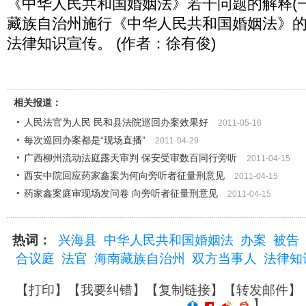
《中华人民共和国婚姻法》若干问题的解释(一)
藏族自治州施行《中华人民共和国婚姻法》
法律知识宣传。 (作者：徐有俊)
相关报道：
人民法官为人民 民和县法院巡回办案效果好
2011-05-16
每次巡回办案都是“现场直播”
2011-04-29
广西柳州流动法庭露天审判 保安受审数百同行旁听
2011-04-15
西安中院回应药家鑫案为何向旁听者征量刑意见
2011-04-15
药家鑫案庭审现场发问卷 向旁听者征量刑意见
2011-04-15
热词：
兴海县
中华人民共和国婚姻法
办案
被告
合议庭
法官
海南藏族自治州
双方当事人
法律知
【
打印
】【
我要纠错
】【
复制链接
】【
转发邮件
】
】