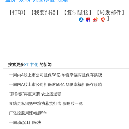
【
打印
】【
我要纠错
】【
复制链接
】【
转发邮件
】
】
搜索更多
ST
甘化
的新闻
一周内A股上市公司担保58亿 华夏幸福两担保存蹊跷
一周内A股上市公司担保逾58亿 华夏幸福担保存蹊跷
“蒜你狠”再度来袭 农业股逞强
食糖走私猖獗中糖协悬赏打击 影响股一览
广弘控股周涨幅超5%
一周动态江门板块