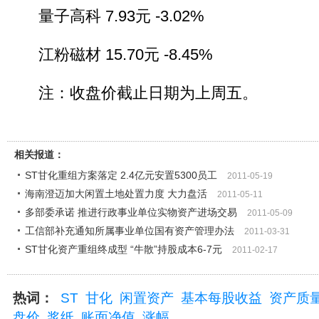
量子高科 7.93元 -3.02%
江粉磁材 15.70元 -8.45%
注：收盘价截止日期为上周五。
相关报道：
ST甘化重组方案落定 2.4亿元安置5300员工
2011-05-19
海南澄迈加大闲置土地处置力度 大力盘活
2011-05-11
多部委承诺 推进行政事业单位实物资产进场交易
2011-05-09
工信部补充通知所属事业单位国有资产管理办法
2011-03-31
ST甘化资产重组终成型 “牛散”持股成本6-7元
2011-02-17
热词：
ST
甘化
闲置资产
基本每股收益
资产质
盘价
浆纸
账面净值
涨幅