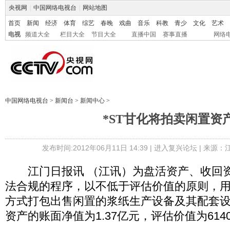
央视网
|
中国网络电视台
|
网站地图
首页
新闻
经济
体育
综艺
春晚
戏曲
音乐
科教
青少
文化
艺术
电视
频道大全
栏目大全
节目大全
直播中国
赛事直播
网络
中国网络电视台
>
新闻台
>
新闻中心
>
*ST甘化将拍卖闲置资
发布时间:2012年06月11日 14:39 |
进入复兴论坛
| 来源：
江门日报讯 （江讯）为盘活资产、收回资
法合规的程序，以不低于评估价值的原则，
方式打包出售闲置的浆纸生产设备及其配套
资产的账面净值为1.37亿元，评估价值为614