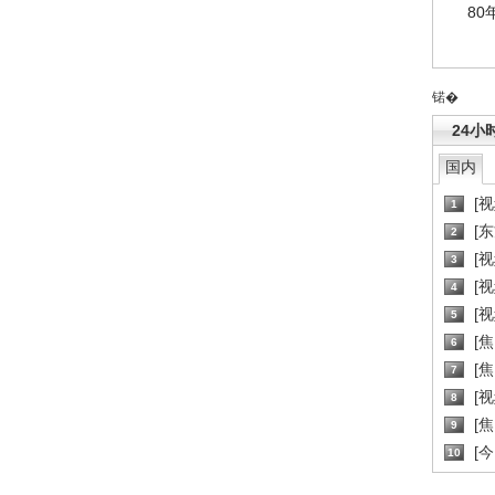
80
锘�
24小
国内
[
1
[
2
[
3
[
4
[
5
[
6
[焦
7
[
8
[
9
[
10