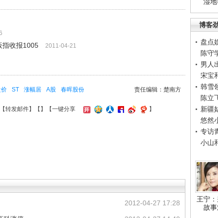
湿地
博客
6
盘点
指收报1005
2011-04-21
陈守
男人
宋宝
韩雪
盘价
ST
涨幅居
A股
春晖股份
责任编辑：楚南方
陈立
新疆
【
转发邮件
】【
】
【一键分享
】
悠然
专访
小山
王宁：
2012-04-27 17:28
故事