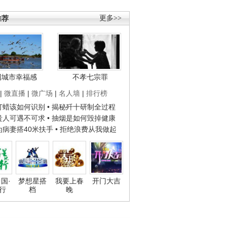
推荐
更多>>
国城市幸福感
不孝七宗罪
|
微直播
|
微广场
|
名人墙
|
排行榜
子打蜡该如何识别
• 揭秘歼十研制全过程
种贵人可遇不可求
• 抽烟是如何毁掉健康
人为病妻搭40米扶手
• 拒绝浪费从我做起
国·
梦想星搭
我要上春
开门大吉
行
档
晚