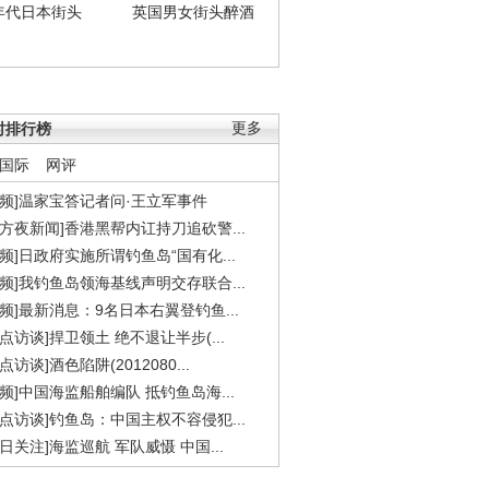
年代日本街头
英国男女街头醉酒
时排行榜
更多
国际
网评
视频]温家宝答记者问·王立军事件
东方夜新闻]香港黑帮内讧持刀追砍警...
视频]日政府实施所谓钓鱼岛“国有化...
视频]我钓鱼岛领海基线声明交存联合...
视频]最新消息：9名日本右翼登钓鱼...
焦点访谈]捍卫领土 绝不退让半步(...
点访谈]酒色陷阱(2012080...
视频]中国海监船舶编队 抵钓鱼岛海...
焦点访谈]钓鱼岛：中国主权不容侵犯...
今日关注]海监巡航 军队威慑 中国...