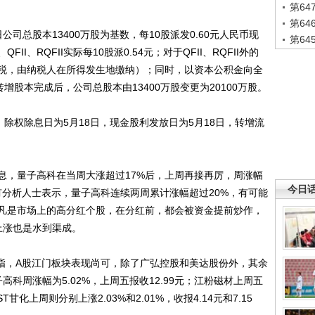
第6
第6
公司总股本13400万股为基数，每10股派发0.60元人民币现
第6
I、RQFII实际每10股派0.54元；对于QFII、RQFII外的
税，由纳税人在所得发生地缴纳）；同时，以资本公积金向全
增股本完成后，公司总股本由13400万股变更为20100万股。
权除息日为5月18日，现金股利发放日为5月18日，转增流
，量子高科在当周大涨超过17%后，上周再接再厉，周涨幅
今日
。有分析人士表示，量子高科连续两周累计涨幅超过20%，有可能
凡是市场上的高分红个股，在分红前，都会被资金提前炒作，
上涨也是水到渠成。
指，A股江门板块表现尚可，除了广弘控股和美达股份外，其余
科周涨幅为5.02%，上周五报收12.99元；江粉磁材上周五
T甘化上周则分别上涨2.03%和2.01%，收报4.14元和7.15