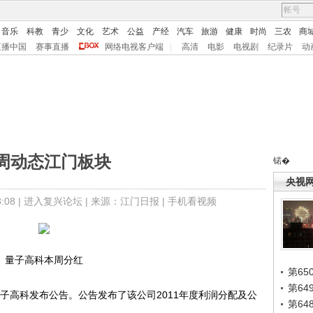
音乐
科教
青少
文化
艺术
公益
产经
汽车
旅游
健康
时尚
三农
商
直播中国
赛事直播
网络电视客户端
|
高清
电影
电视剧
纪录片
动
周动态江门板块
锘�
央视
08 |
进入复兴论坛
| 来源：江门日报 |
手机看视频
量子高科本周分红
第65
第6
子高科发布公告。公告发布了该公司2011年度利润分配及公
第6