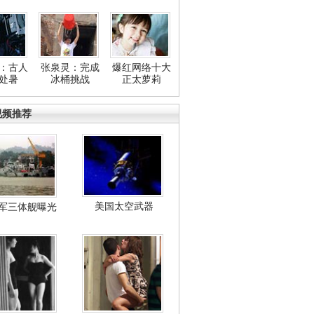
：古人
张泉灵：完成
爆红网络十大
处暑
冰桶挑战
正太萝莉
视频推荐
美国太空武器
军三体舰曝光