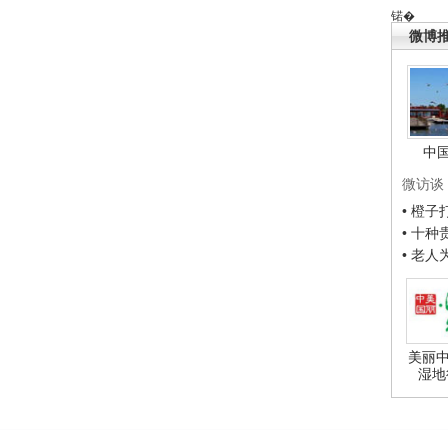
锘�
微博
中
微访谈
• 橙
• 十
• 老
美丽中
湿地