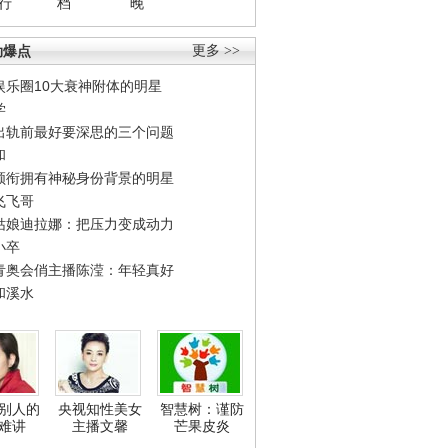
行
档
晚
劲爆点
更多 >>
娱乐圈10大衰神附体的明星
学
出轨前最好要深思的三个问题
和
领衔拥有神秘身份背景的明星
飞飞哥
姑娘迪拉娜：把压力变成动力
小卒
青奥会俏主播陈滢：年轻真好
和溪水
别人的
央视知性美女
智慧树：谨防
难讲
主播文馨
芒果皮炎