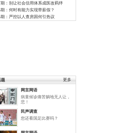
47期：别让社会信用体系成医改羁绊
46期：何时有能力实现带薪假？
45期：严控以人查房因何引热议
话题
更多
网言网语
病童候诊痛苦躺地无人让，
悲！
民声调查
您还看国足比赛吗？
网言网语