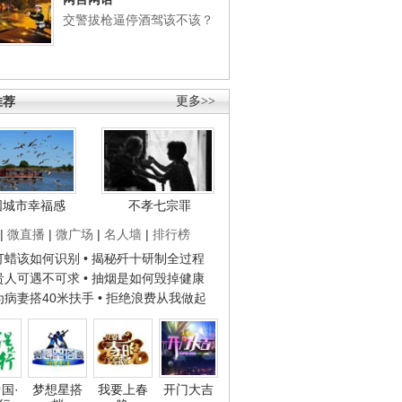
交警拔枪逼停酒驾该不该？
推荐
更多>>
国城市幸福感
不孝七宗罪
|
微直播
|
微广场
|
名人墙
|
排行榜
子打蜡该如何识别
• 揭秘歼十研制全过程
种贵人可遇不可求
• 抽烟是如何毁掉健康
人为病妻搭40米扶手
• 拒绝浪费从我做起
国·
梦想星搭
我要上春
开门大吉