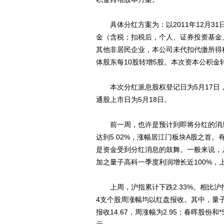
具体分红方案为：以2011年12月31日
金（含税；扣税后，个人、证券投资基金、QFI
其他非居民企业，本公司未代扣代缴所得
体股东每10股转增5股。本次资本公积金转
本次分红派息股权登记日为5月17日，除
通股上市日为5月18日。
前一周，也许是预计到即将分红的消息
达到5.02%，涨幅居江门板块A股之首
是资金受到分红消息的鼓舞。一般来说，
加之量子高科一季度利润增长近100%，
上周，沪指累计下跌2.33%。相比沪
4支个股周涨幅均以红盘报收。其中，量子高
报收14.67，周涨幅为2.95；春晖股份和*S