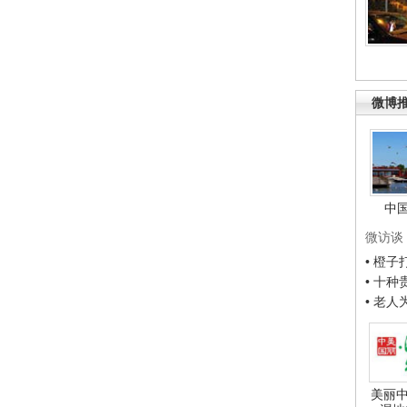
微博
中
微访谈
• 橙
• 十
• 老
美丽中