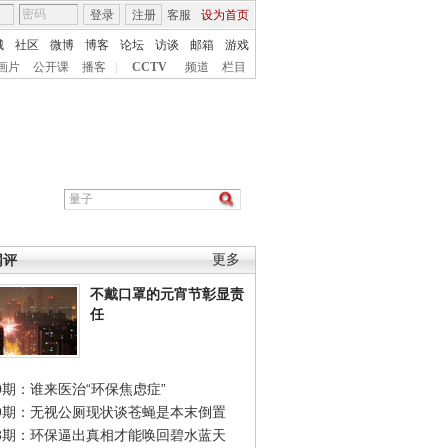
登录
注册
客服
设为首页
城
社区
微博
博客
论坛
访谈
邮箱
游戏
画片
公开课
播客
|
CCTV
频道
栏目
网评
更多
不戴口罩的元宵节彰显责
任
0期：谁来医治“环保焦虑症”
49期：无视公厕现状谈苍蝇是本末倒置
48期：环保逼出真相才能唤回碧水蓝天