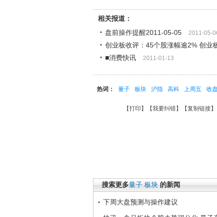
相关报道：
盘前操作提醒2011-05-05
2011-05-0
创业板收评：45个股涨幅逾2% 创业板
■消费快讯
2011-01-13
热词：
量子
板块
沪指
高科
上周五
收
【
打印
】【
我要纠错
】【
复制链接
】
搜索更多
量子
板块
的新闻
下周大盘预测与操作建议