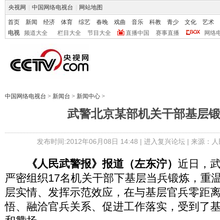
央视网
|
中国网络电视台
|
网站地图
首页
新闻
经济
体育
综艺
春晚
戏曲
音乐
科教
青少
文化
艺术
电视
频道大全
栏目大全
节目大全
直播中国
赛事直播
网络
中国网络电视台
>
新闻台
>
新闻中心
>
武警北京某部机关干部基层
发布时间:2012年06月08日 14:48 |
进入复兴论坛
| 来源：人
《人民武警报》报道（左东泞）
近日，
严密组织17名机关干部下基层当兵锻炼，重
层实情、发挥示范效应，在与基层官兵零距
悟、融洽官兵关系、促进工作落实，受到了