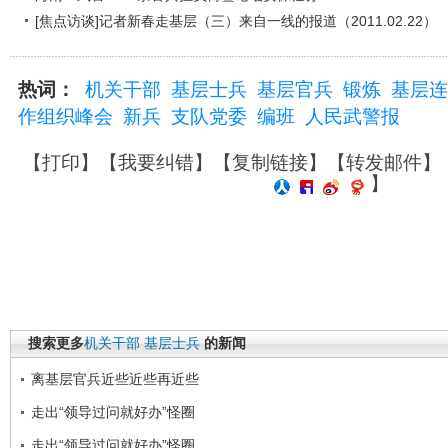
[焦点访谈]记者新春走基层（三）来自一线的报道（2011.02.22）
热词：
机关干部
基层士兵
基层官兵
锻炼
基层连
作组织峰会
新兵
支队党委
编班
人民武警报
【
打印
】【
我要纠错
】【
复制链接
】【
转发邮件
】
】
搜索更多
机关干部
基层士兵
的新闻
离基层官兵近些近些再近些
走出“领导过问就好办”怪圈
走出“领导过问就好办”怪圈