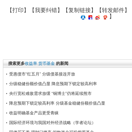
【
打印
】【
我要纠错
】【
复制链接
】【
转发邮件
】
】
搜索更多
收益率
货币基金
的新闻
受惠债市“红五月” 分级债基接连开放
分级稳健份额价值凸显 降息预期下锁定较高利率
央行宽松难敌需求放缓 “铜博士”仍将延续熊市
降息预期下锁定较高利率 分级基金稳健份额价值凸显
收益明确基金产品更受青睐
国际经济环境与我国对外经济战略（学者论坛）