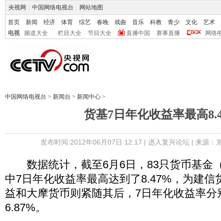
央视网
|
中国网络电视台
|
网站地图
首页
新闻
经济
体育
综艺
春晚
戏曲
音乐
科教
青少
文化
艺术
电视
频道大全
栏目大全
节目大全
直播中国
赛事直播
网络
中国网络电视台
>
新闻台
>
新闻中心
>
货基7日年化收益率最高8.4
发布时间:2012年06月07日 12:17 |
进入复兴论坛
| 来源：
数据统计，截至6月6日，83只货币基金（
中7日年化收益率最高达到了8.47%，为建
益和大摩货币则紧随其后，7日年化收益率分别
6.87%。