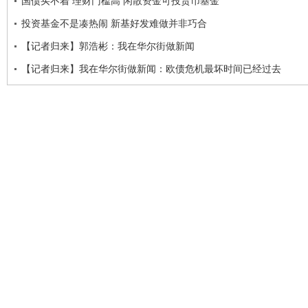
国债买不着 理财门槛高 闲散资金可投货币基金
投资基金不是凑热闹 新基好发难做并非巧合
【记者归来】郭浩彬：我在华尔街做新闻
【记者归来】我在华尔街做新闻：欧债危机最坏时间已经过去