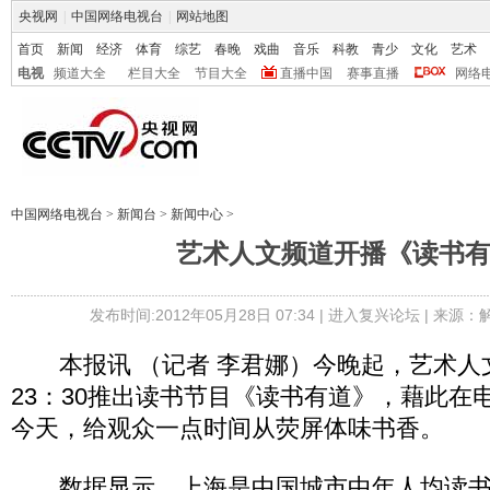
央视网
|
中国网络电视台
|
网站地图
首页
新闻
经济
体育
综艺
春晚
戏曲
音乐
科教
青少
文化
艺术
电视
频道大全
栏目大全
节目大全
直播中国
赛事直播
网络
中国网络电视台
>
新闻台
>
新闻中心
>
艺术人文频道开播《读书
发布时间:2012年05月28日 07:34 |
进入复兴论坛
| 来源：
本报讯 （记者 李君娜）今晚起，艺术人
23：30推出读书节目《读书有道》，藉此在
今天，给观众一点时间从荧屏体味书香。
数据显示，上海是中国城市中年人均读书