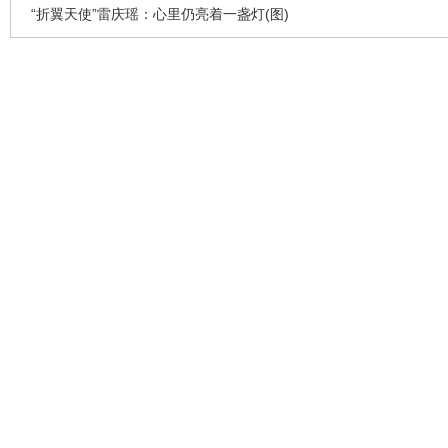
“折翼天使”雷庆瑶：心里仍亮着一盏灯(图)