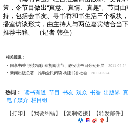
策，令节目做出“真意、真情、真趣”。节目
持，包括会书友、寻书香和书生活三个板块
播室访谈形式，由主持人与两位嘉宾结合当
推荐书籍。 （记者 韩垒）
相关报道：
同享书香 悦读精彩 奉贤阅读节、静安读书日分别开展
2011-04-24
新闻出版总署：推动全民阅读 构建书香社会
2011-03-24
热词：
读书有道
节目
书友
观众
书香
出版界
电子媒介
栏目组
【
打印
】【
我要纠错
】【
复制链接
】【
转发邮件
】
】