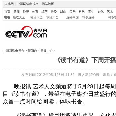
央视网
|
中国网络电视台
|
网站地图
首页
新闻
经济
体育
综艺
春晚
戏曲
音乐
科教
青少
文化
艺术
电视
频道大全
栏目大全
节目大全
直播中国
赛事直播
网络
中国网络电视台
>
新闻台
>
新闻中心
>
《读书有道》下周开
发布时间:2012年05月26日 11:39 |
进入复兴论坛
| 来源：
晚报讯 艺术人文频道将于5月28日起每周一
目《读书有道》，希望在电子媒介日益盛行
众留一点时间给阅读，体味书香。
《读书有道》栏目组邀请出版界、文化界