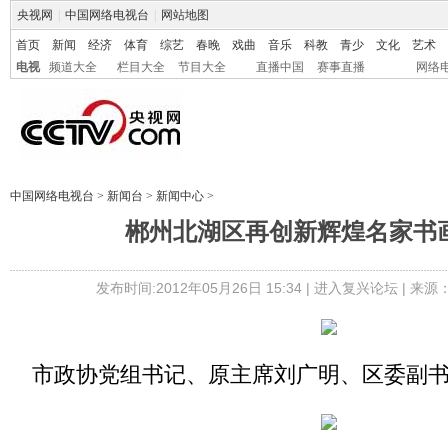
央视网
|
中国网络电视台
|
网站地图
首页
新闻
经济
体育
综艺
春晚
戏曲
音乐
科教
青少
文化
艺术
电视
频道大全
栏目大全
节目大全
直播中国
赛事直播
网络
中国网络电视台
>
新闻台
>
新闻中心
>
郴州北湖区再创新辉煌名家书
发布时间:2012年05月26日 15:34 |
进入复兴论坛
| 来源
市政协党组书记、原主席刘广明、区委副