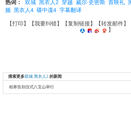
热词：
双城
黑衣人2
穿越
威尔·史密斯
首映礼
频
黑衣人4
碟中谍4
字幕翻译
【
打印
】【
我要纠错
】【
复制链接
】【
转发邮件
】
】
搜索更多
双城
黑衣人2
的新闻
柏寒告别仪式八宝山举行