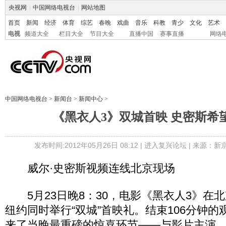
央视网
|
中国网络电视台
|
网站地图
首页
新闻
经济
体育
综艺
春晚
戏曲
音乐
科教
青少
文化
艺术
电视
频道大全
栏目大全
节目大全
直播中国
赛事直播
网络
中国网络电视台
>
新闻台
>
新闻中心
>
《黑衣人3》双城首映 史密斯希
发布时间:2012年05月26日 08:12 |
进入复兴论坛
| 来源：新
威尔·史密斯视频连线北京现场
5月23日晚8：30，电影《黑衣人3》在北
纽约同时举行“双城”首映礼。结束106分钟
来了当晚最重磅的惊喜环节——与影片主演、