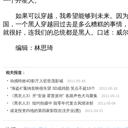
一个外星人。
如果可以穿越，我希望能够到未来。因为
国，一个黑人穿越回过去是多么糟糕的事情
就很好，连我们的总统都是黑人。口述：威尔
编辑：林思琦
相关报道：
动感特效4D影厅入驻世茂影城
2011-05-18
"海盗4"戛纳首映很失望 3D成鸡肋 笑点不超10个
2011-05-16
《黑衣人3》开“安迪 霍普派对” 各路声色犬马聚集
2011-05-11
《黑衣人3》纽约拍摄中 陆零年代复古风情浓郁
2011-05-04
成龙投资内地的第四家影院在沈开业(图)
2011-04-21