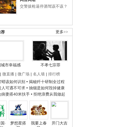
交警拔枪逼停酒驾该不该？
推荐
更多>>
国城市幸福感
不孝七宗罪
|
微直播
|
微广场
|
名人墙
|
排行榜
子打蜡该如何识别
• 揭秘歼十研制全过程
种贵人可遇不可求
• 抽烟是如何毁掉健康
人为病妻搭40米扶手
• 拒绝浪费从我做起
国·
梦想星搭
我要上春
开门大吉