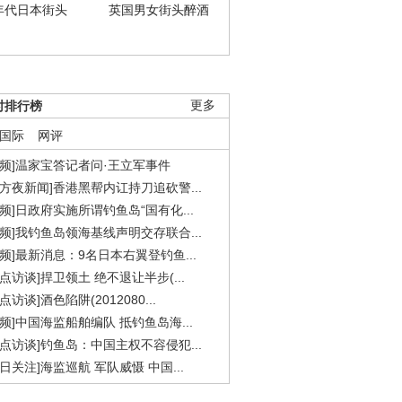
年代日本街头
英国男女街头醉酒
时排行榜
更多
国际
网评
视频]温家宝答记者问·王立军事件
东方夜新闻]香港黑帮内讧持刀追砍警...
视频]日政府实施所谓钓鱼岛“国有化...
视频]我钓鱼岛领海基线声明交存联合...
视频]最新消息：9名日本右翼登钓鱼...
焦点访谈]捍卫领土 绝不退让半步(...
点访谈]酒色陷阱(2012080...
视频]中国海监船舶编队 抵钓鱼岛海...
焦点访谈]钓鱼岛：中国主权不容侵犯...
今日关注]海监巡航 军队威慑 中国...