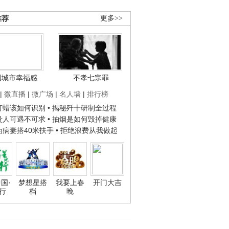
推荐
更多>>
国城市幸福感
不孝七宗罪
|
微直播
|
微广场
|
名人墙
|
排行榜
子打蜡该如何识别
• 揭秘歼十研制全过程
种贵人可遇不可求
• 抽烟是如何毁掉健康
人为病妻搭40米扶手
• 拒绝浪费从我做起
国·
梦想星搭
我要上春
开门大吉
行
档
晚