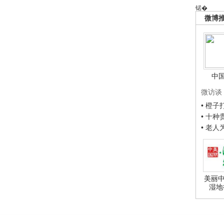
锘�
微博
中
微访谈
• 橙
• 十
• 老
美丽中
湿地