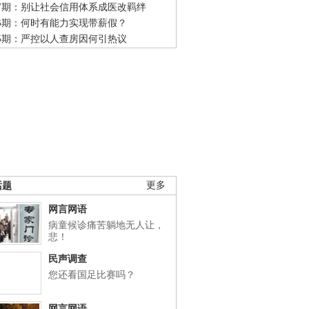
47期：别让社会信用体系成医改羁绊
46期：何时有能力实现带薪假？
45期：严控以人查房因何引热议
话题
更多
网言网语
病童候诊痛苦躺地无人让，
悲！
民声调查
您还看国足比赛吗？
网言网语