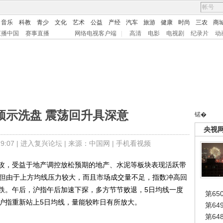
音乐
科教
青少
文化
艺术
公益
产经
汽车
旅游
健康
时尚
三农
商
直播中国
赛事直播
网络电视客户端
|
高清
电影
电视剧
纪录片
动
预示洗盘 震荡回升具深意
锘�
央视
:07 |
进入复兴论坛
| 来源：中国网 |
手机看视频
，受益于地产调控放松预期的地产、水泥等板块表现活跃带
，但由于上方均线压力较大，而且市场成交量不足，指数冲高回
跌。午后，沪指午后加速下探，多方节节败退，5日均线一度
第65
沪指重新站上5日均线，量能较昨日有所放大。
第6
第6