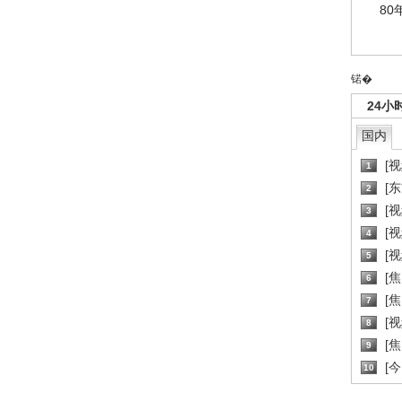
80
锘�
24小
国内
[
1
[
2
[
3
[
4
[
5
[
6
[焦
7
[
8
[
9
[
10