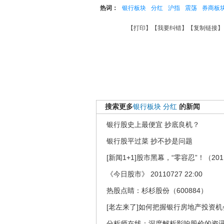
热词：
银行板块
分红
沪指
震荡
券商板
【
打印
】【
我要纠错
】【
复制链接
】
搜索更多
银行板块
分红
的新闻
银行股史上最便宜 抄底良机？
银行股平过菜 抄不抄是问题
[新闻1+1]股市黑幕，“零容忍”！（201
《今日股市》 20110727 22:00
热股点睛：杉杉股份（600884）
[老左来了]如何把握银行房地产投资机会(20
分析师在线：深度解析影响股价的资讯 201