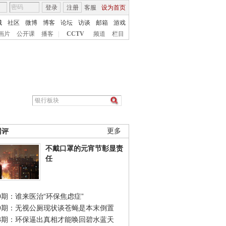
登录
注册
客服
设为首页
城
社区
微博
博客
论坛
访谈
邮箱
游戏
画片
公开课
播客
|
CCTV
频道
栏目
网评
更多
不戴口罩的元宵节彰显责
任
0期：谁来医治“环保焦虑症”
49期：无视公厕现状谈苍蝇是本末倒置
48期：环保逼出真相才能唤回碧水蓝天