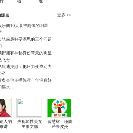
行
档
晚
劲爆点
更多 >>
娱乐圈10大衰神附体的明星
学
出轨前最好要深思的三个问题
和
领衔拥有神秘身份背景的明星
飞飞哥
姑娘迪拉娜：把压力变成动力
小卒
青奥会俏主播陈滢：年轻真好
和溪水
别人的
央视知性美女
智慧树：谨防
难讲
主播文馨
芒果皮炎