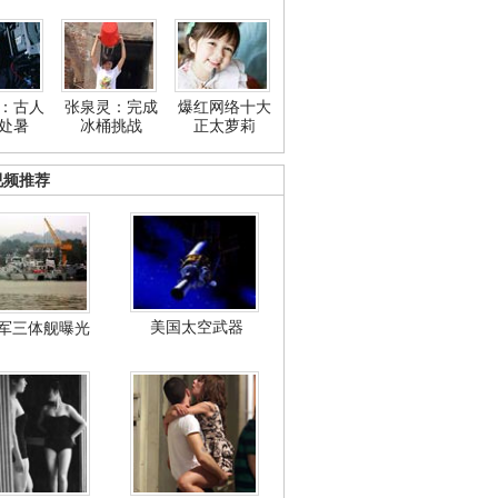
：古人
张泉灵：完成
爆红网络十大
处暑
冰桶挑战
正太萝莉
视频推荐
美国太空武器
军三体舰曝光