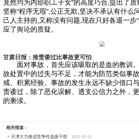
竟然均为内部职工子女”的高度巧合,提出了质
坚称“程序无瑕”,公正无欺,坚决不承认有什
己人主持的,又称没有问题,现在只好各退一步“
应了舆论的质疑。
甘肃日报：推责诿过比事故更可怕
面对事故，首先应该吸取的是血的教训。
故处置中的过失与不足，才能为防范类似事
戒、积累经验。事故的发生永远不缺少借口
责诿过，除了恶化误解、透支公信力之外，
的亵渎。
相关报道：
天津大力推进竞争性选拔干部
2011-02-15