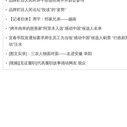
品牌栏目人民时评干部选任离不开群众参与
品牌栏目人民论坛“悦读”的“姿势”
【记者归来】周宇：邻家兄弟——越南
“烤羊肉串的慈善家“阿里木入选“感动中国“候选人名单
宜春学院发通知要求师生员工为当地“感动中国”候选人刷票 “行政刷票
动”注水
[图文实录]：三农人物面对面——走进安徽·阜阳
[视频][见证履职]代表履职故事感动网友 观众