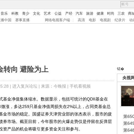
音乐
科教
青少
文化
艺术
公益
产经
汽车
旅游
健康
时尚
三农
商
直播中国
赛事直播
网络电视客户端
|
高清
电影
电视剧
纪录片
动
金转向 避险为上
锘�
央视
:28 |
进入复兴论坛
| 来源：今晚报 |
手机看视频
金净值集体缩水。数据显示，包括可统计的QDII基金在
微涨，多达259只基金净值周损失在2%以上，占同类基金总
基金市场的稳定。国盛证券天津营业部的张杰表示，股市的疲
第65
债券市场。截至目前，今年股市的火爆走势仅是停留在反弹层
第6
投资产品的机会将吸引更多资金关注和参与。
第6