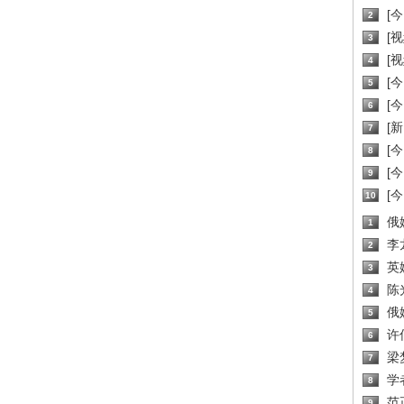
[
2
[
3
[
4
[
5
[
6
[新
7
[
8
[
9
[
10
俄
1
李
2
英
3
陈
4
俄
5
许
6
梁
7
学
8
范
9