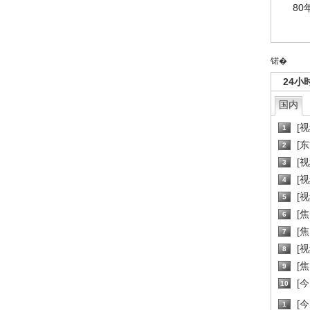
80
锘�
24小
国内
[
1
[
2
[
3
[
4
[
5
[
6
[焦
7
[
8
[
9
[
10
[
1