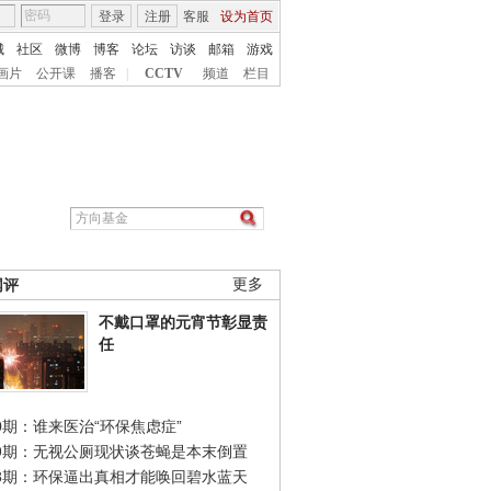
登录
注册
客服
设为首页
城
社区
微博
博客
论坛
访谈
邮箱
游戏
画片
公开课
播客
|
CCTV
频道
栏目
网评
更多
不戴口罩的元宵节彰显责
任
0期：谁来医治“环保焦虑症”
49期：无视公厕现状谈苍蝇是本末倒置
48期：环保逼出真相才能唤回碧水蓝天