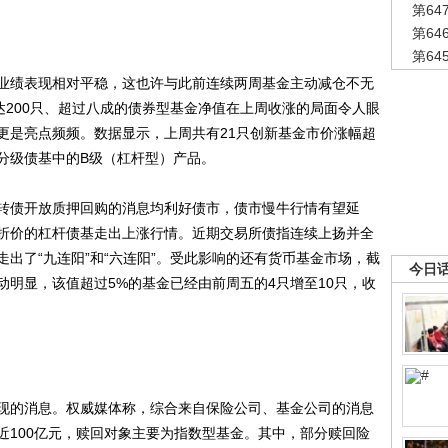
第6
第6
第6
绩表现相对平稳，这也许与此前连续两周基金主动减仓不无
达200只、超过八成的债券型基金净值在上周收涨的局面令人眼
更是亮点频频。数据显示，上周共有21只创新基金市价涨幅超
于分级债基中的B级（杠杆型）产品。
债开放质押回购的消息均利好债市，债市慢牛行情有望延
折价的杠杆债基走出上涨行情。近期交易所债指连续上扬并全
出了“九连阳”和“六连阳”。受此影响的还有货币基金市场，截
今日
明显，该值超过5%的基金已经由前周五的4只增至10只，收
的消息。权威媒体称，综合来自保险公司、基金公司的消息
近100亿元，赎回对象主要为指数型基金。其中，部分赎回险