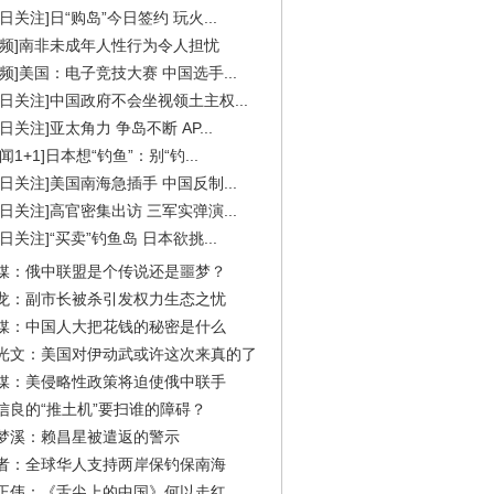
今日关注]日“购岛”今日签约 玩火...
视频]南非未成年人性行为令人担忧
视频]美国：电子竞技大赛 中国选手...
今日关注]中国政府不会坐视领土主权...
今日关注]亚太角力 争岛不断 AP...
闻1+1]日本想“钓鱼”：别“钓...
今日关注]美国南海急插手 中国反制...
今日关注]高官密集出访 三军实弹演...
今日关注]“买卖”钓鱼岛 日本欲挑...
媒：俄中联盟是个传说还是噩梦？
龙：副市长被杀引发权力生态之忧
媒：中国人大把花钱的秘密是什么
光文：美国对伊动武或许这次来真的了
媒：美侵略性政策将迫使俄中联手
信良的“推土机”要扫谁的障碍？
梦溪：赖昌星被遣返的警示
者：全球华人支持两岸保钓保南海
正伟：《舌尖上的中国》何以走红