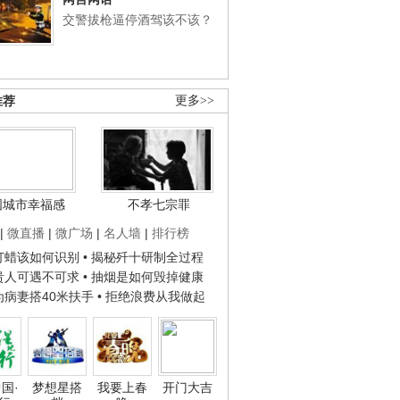
交警拔枪逼停酒驾该不该？
推荐
更多>>
国城市幸福感
不孝七宗罪
|
微直播
|
微广场
|
名人墙
|
排行榜
子打蜡该如何识别
• 揭秘歼十研制全过程
种贵人可遇不可求
• 抽烟是如何毁掉健康
人为病妻搭40米扶手
• 拒绝浪费从我做起
国·
梦想星搭
我要上春
开门大吉