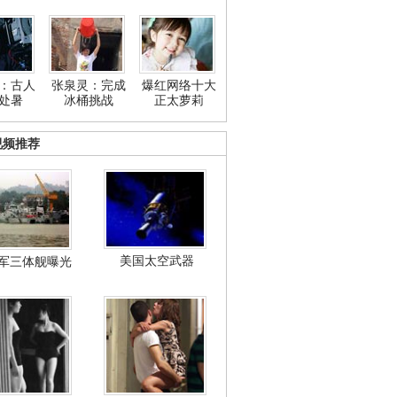
：古人
张泉灵：完成
爆红网络十大
处暑
冰桶挑战
正太萝莉
视频推荐
美国太空武器
军三体舰曝光