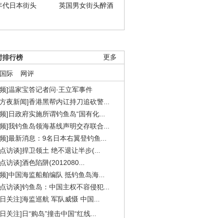
年代日本街头
英国男女街头醉酒
时排行榜
更多
国际
网评
视频]温家宝答记者问·王立军事件
东方夜新闻]香港黑帮内讧持刀追砍警...
视频]日政府实施所谓钓鱼岛“国有化...
视频]我钓鱼岛领海基线声明交存联合...
视频]最新消息：9名日本右翼登钓鱼...
焦点访谈]捍卫领土 绝不退让半步(...
点访谈]酒色陷阱(2012080...
视频]中国海监船舶编队 抵钓鱼岛海...
焦点访谈]钓鱼岛：中国主权不容侵犯...
今日关注]海监巡航 军队威慑 中国...
今日关注]日“购岛”撞击中国“红线...