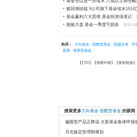
基金仓位进一步缩水 六成以上调仓幅
赎回潮凶猛 9公司旗下基金缩水151
基金赢利六大思维 基金投资须谨记
跑输大盘 基金一季度亏损多
2011-04
热词：
方向基金
指数型基金
国盛证券
开
股票
债券型基金
【
打印
】【
我要纠错
】【
复制链接
】
搜索更多
方向基金
指数型基金
的新闻
偏股型产品正降温 次新基金集体申报
月光族定投理财规划