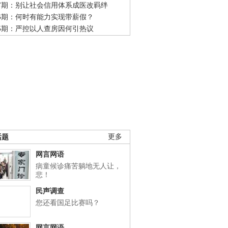
47期：别让社会信用体系成医改羁绊
46期：何时有能力实现带薪假？
45期：严控以人查房因何引热议
话题
更多
网言网语
病童候诊痛苦躺地无人让，
悲！
民声调查
您还看国足比赛吗？
网言网语