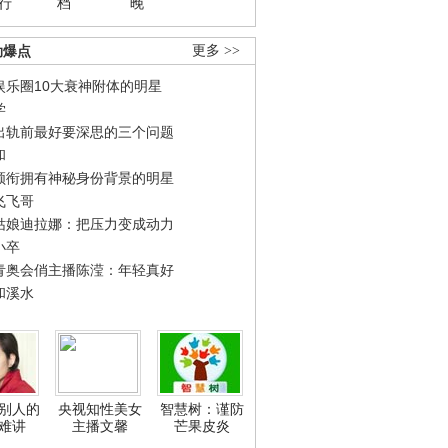
行
档
晚
劲爆点
更多 >>
娱乐圈10大衰神附体的明星
学
出轨前最好要深思的三个问题
和
领衔拥有神秘身份背景的明星
飞飞哥
姑娘迪拉娜：把压力变成动力
小卒
青奥会俏主播陈滢：年轻真好
和溪水
别人的
央视知性美女
智慧树：谨防
难讲
主播文馨
芒果皮炎