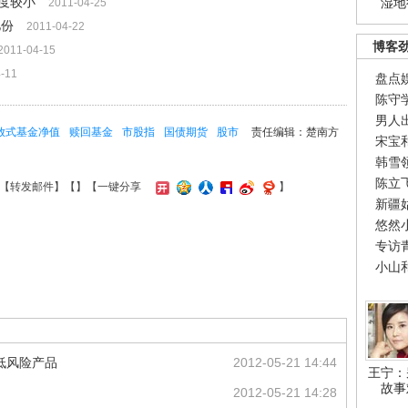
度较小
湿地
2011-04-25
亿份
2011-04-22
博客
2011-04-15
-11
盘点
陈守
男人
放式基金净值
赎回基金
市股指
国债期货
股市
责任编辑：楚南方
宋宝
韩雪
陈立
【
转发邮件
】【
】
【一键分享
】
新疆
悠然
专访
小山
低风险产品
2012-05-21 14:44
王宁：
故事
2012-05-21 14:28