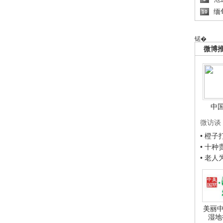
缅
10
锘�
微博
中
微访谈
• 橙
• 十
• 老
美丽中
湿地