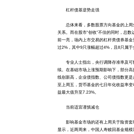
杠杆债基逆势走强
总体来看，多数股票方向基金的上周业
关系。而在股市“创收”不佳的同时，总数
前一亮，场内上市交易的杠杆类债券基金
过2%，其中9只涨幅超过4%，且8只属
专业人士指出，央行调降存准率及可转
续。在基础市场上涨预期影响下，部分高
线创新高，企业债指数、公司债指数更是走
至上周五，货币基金的七日年化收益率变动
益最大值升至7.23%。
当前适宜谨慎减仓
影响基金市场的还有上周关于险资套现
显示，近两周来，中国人寿赎回基金规模