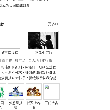
甸成为大国博弈对象
推荐
更多>>
国城市幸福感
不孝七宗罪
|
微直播
|
微广场
|
名人墙
|
排行榜
子打蜡该如何识别
• 揭秘歼十研制全过程
种贵人可遇不可求
• 抽烟是如何毁掉健康
人为病妻搭40米扶手
• 拒绝浪费从我做起
国·
梦想星搭
我要上春
开门大吉
行
档
晚