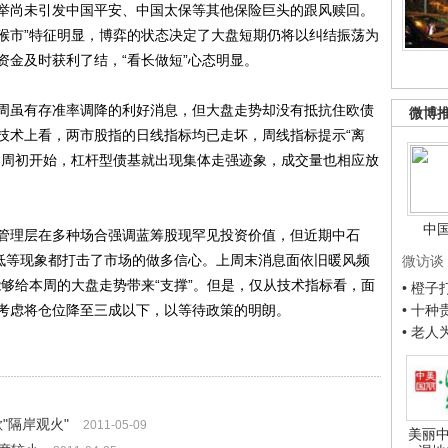
举尚未引发中国平安、中国太保等其他保险巨头的跟风赎回。
“猴市”特征明显，博弈的状态决定了大盘短期仍将以纠结振荡为
资金及时获利了结，“看长做短”心态明显。
虽有存准率调降的利好消息，但大盘走势却没有抵抗住欧债
微博
技术上看，两市股指的日线指标均已走坏，周线指标提示“离
自周初开始，杠杆型债基就出现集体走强迹象，成交量也相应放
中
理层在多种场合强调蓝筹股现罕见投资价值，但近期中石
新低等现象都打击了市场的做多信心。上周末消息面依旧暖风频
微访谈
够给本周的大盘走势带来“支撑”。但是，仅从技术指标看，面
• 橙
考虑将仓位降至三成以下，以等待政策的明朗。
• 十
• 老
"隔岸观火"
2011-05-09
美丽中