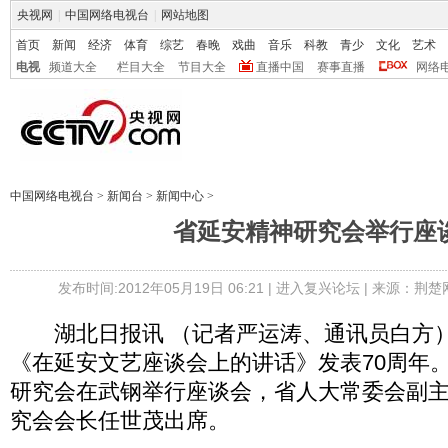
央视网
|
中国网络电视台
|
网站地图
首页
新闻
经济
体育
综艺
春晚
戏曲
音乐
科教
青少
文化
艺术
电视
频道大全
栏目大全
节目大全
直播中国
赛事直播
网络
中国网络电视台
>
新闻台
>
新闻中心
>
省延安精神研究会举行座
发布时间:2012年05月19日 06:21 |
进入复兴论坛
| 来源：荆楚
湖北日报讯 （记者严运涛、通讯员白方）
《在延安文艺座谈会上的讲话》发表70周年
研究会在武钢举行座谈会，省人大常委会副
究会会长任世茂出席。