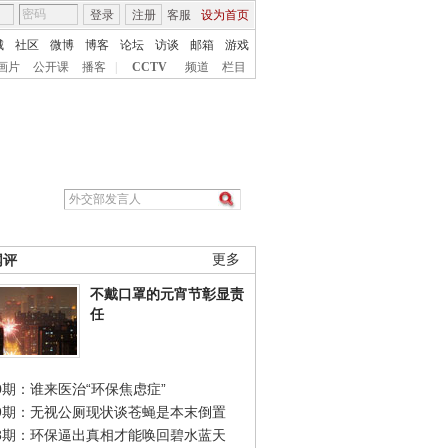
登录
注册
客服
设为首页
城
社区
微博
博客
论坛
访谈
邮箱
游戏
画片
公开课
播客
|
CCTV
频道
栏目
网评
更多
不戴口罩的元宵节彰显责
任
0期：谁来医治“环保焦虑症”
49期：无视公厕现状谈苍蝇是本末倒置
48期：环保逼出真相才能唤回碧水蓝天