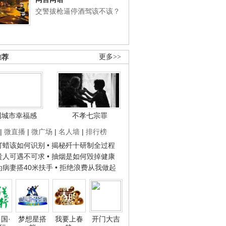
交警拔枪逼停酒驾该不该？
推荐
更多>>
国城市幸福感
不孝七宗罪
|
微直播
|
微广场
|
名人墙
|
排行榜
子打蜡该如何识别
• 揭秘歼十研制全过程
种贵人可遇不可求
• 抽烟是如何毁掉健康
人为病妻搭40米扶手
• 拒绝浪费从我做起
国·
梦想星搭
我要上春
开门大吉