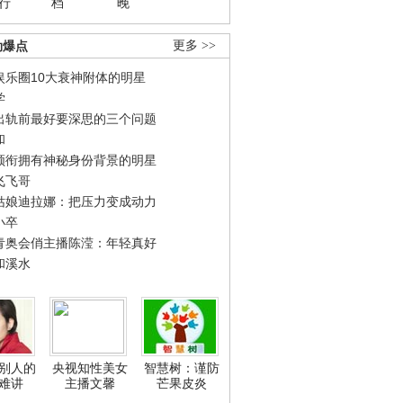
行
档
晚
劲爆点
更多 >>
娱乐圈10大衰神附体的明星
学
出轨前最好要深思的三个问题
和
领衔拥有神秘身份背景的明星
飞飞哥
姑娘迪拉娜：把压力变成动力
小卒
青奥会俏主播陈滢：年轻真好
和溪水
别人的
央视知性美女
智慧树：谨防
难讲
主播文馨
芒果皮炎