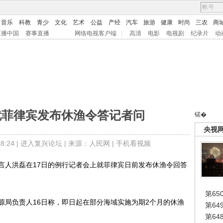
音乐
科教
青少
文化
艺术
公益
产经
汽车
旅游
健康
时尚
三农
商
直播中国
赛事直播
网络电视客户端
|
高清
电影
电视剧
纪录片
动
就菲律宾发布休渔令答记者问
锘�
央视
:24 |
进入复兴论坛
| 来源：人民网 |
手机看视频
言人洪磊在17日的例行记者会上就菲律宾日前发布休渔令回答
第65
局负责人16日称，即日起在部分海域实施为期2个月的休渔
第6
第6