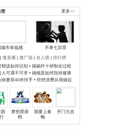
推荐
更多>>
国城市幸福感
不孝七宗罪
|
微直播
|
微广场
|
名人墙
|
排行榜
子打蜡该如何识别
• 揭秘歼十研制全过程
种贵人可遇不可求
• 抽烟是如何毁掉健康
人为病妻搭40米扶手
• 拒绝浪费从我做起
国·
梦想星搭
我要上春
开门大吉
行
档
晚