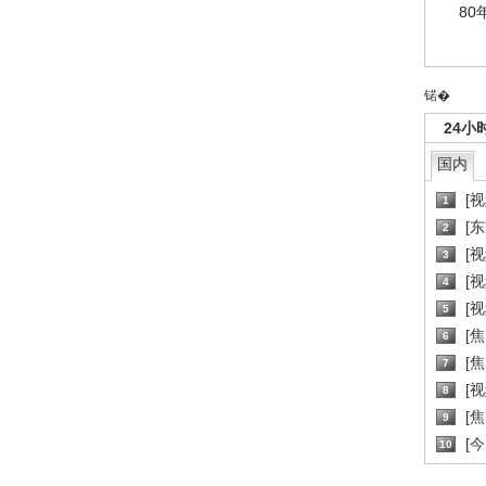
80
锘�
24小
国内
[
1
[
2
[
3
[
4
[
5
[
6
[焦
7
[
8
[
9
[
10