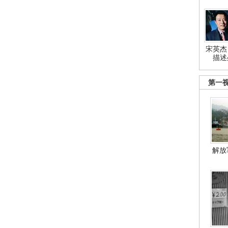
宋英杰
描述
第一
解放