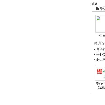
锘�
微博
中
微访谈
• 橙
• 十
• 老
美丽中
湿地