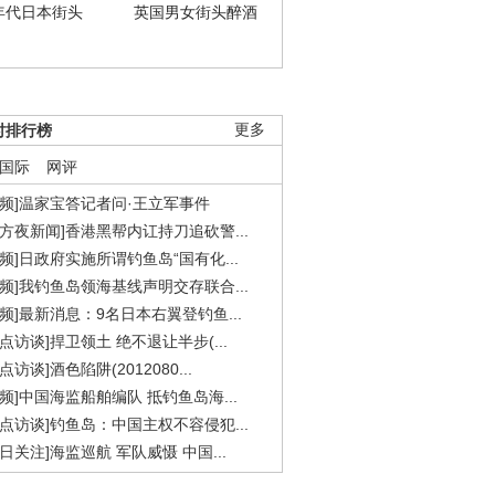
年代日本街头
英国男女街头醉酒
时排行榜
更多
国际
网评
视频]温家宝答记者问·王立军事件
东方夜新闻]香港黑帮内讧持刀追砍警...
视频]日政府实施所谓钓鱼岛“国有化...
视频]我钓鱼岛领海基线声明交存联合...
视频]最新消息：9名日本右翼登钓鱼...
焦点访谈]捍卫领土 绝不退让半步(...
点访谈]酒色陷阱(2012080...
视频]中国海监船舶编队 抵钓鱼岛海...
焦点访谈]钓鱼岛：中国主权不容侵犯...
今日关注]海监巡航 军队威慑 中国...