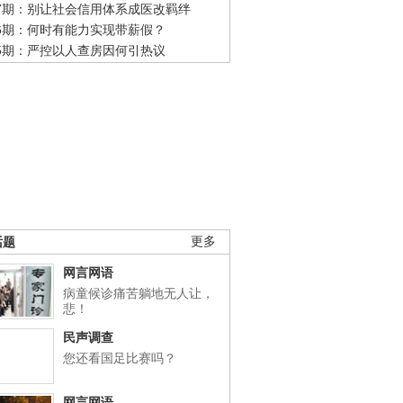
47期：别让社会信用体系成医改羁绊
46期：何时有能力实现带薪假？
45期：严控以人查房因何引热议
话题
更多
网言网语
病童候诊痛苦躺地无人让，
悲！
民声调查
您还看国足比赛吗？
网言网语