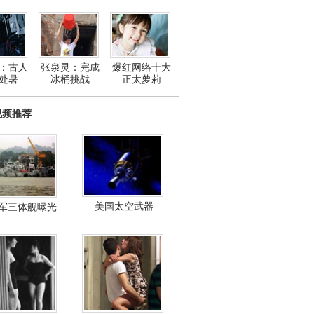
：古人
张泉灵：完成
爆红网络十大
处暑
冰桶挑战
正太萝莉
视频推荐
美国太空武器
军三体舰曝光