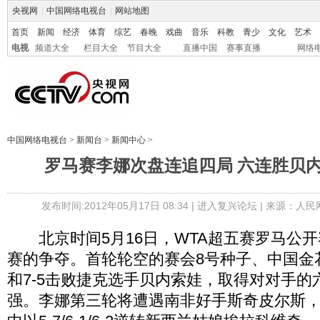
央视网
|
中国网络电视台
|
网站地图
首页
新闻
经济
体育
综艺
春晚
戏曲
音乐
科教
青少
文化
艺术
电视
频道大全
栏目大全
节目大全
直播中国
赛事直播
网络
中国网络电视台
>
新闻台
>
新闻中心
>
罗马赛李娜次盘连追四局 六连胜贝内
发布时间:2012年05月17日 08:34 |
进入复兴论坛
| 来源：人民
北京时间5月16日，WTA超五赛罗马公开
赛的争夺。首轮轮空的赛会8号种子、中国金花
和7-5击败捷克选手贝内索娃，取得对对手的
强。李娜第三轮将遭遇南非好手斯奇皮尔斯