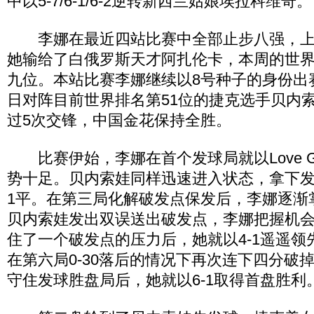
中以5-7/6-1/6-2逆转新西兰姑娘埃拉科维奇。
李娜在最近四站比赛中全部止步八强，上
她输给了白俄罗斯天才阿扎伦卡，本周的世
九位。本站比赛李娜继续以8号种子的身份出
日对阵目前世界排名第51位的捷克选手贝内
过5次交锋，中国金花保持全胜。
比赛伊始，李娜在首个发球局就以Love G
势十足。贝内索娃同样迅速进入状态，拿下发
1平。在第三局化解破发点保发后，李娜逐渐
贝内索娃发出双误送出破发点，李娜把握机
住了一个破发点的压力后，她就以4-1遥遥领
在第六局0-30落后的情况下再次连下四分破
守住发球胜盘局后，她就以6-1取得首盘胜利