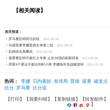
【相关阅读】
相关报道：
罗马赛彭帅郑洁折桂
2011-05-16
马德里赛李娜晋级女单第二轮
2011-05-04
彭帅排名再攀高
2011-04-16
索爱赛彭帅不敌红土专家 止步16强仍刷新排名
2011-03-29
挥霍4个赛点不敌比利时小将 李娜兔年首战被逆转
2011-02-18
热词：
李娜
贝内索娃
发球局
晋级
退赛
破发点
比分
罗马赛
比分追
【
打印
】【
我要纠错
】【
复制链接
】【
转发邮件
】
】