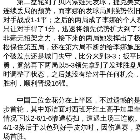
第二盘轮到了贝内索娃先发球，捷克美女
连续丢局的颓势，而李娜的发球局则强势依
对手战成1-1平；之后的两局成了李娜的个人
只让对手得了1分，迅速将领先优势扩大到了3
非毫无招架之力，接下来的两局她发挥出了
松保住第五局，还在第六局不断的给李娜施压
个破发点还是城门失守，比分来到3-3；扳平
勇，竟然再下两局以5-3领先拿到了发球胜盘
时调整了状态，之后她没有给对手任何机会，连
胜利，顺利晋级16强。
中国三位金花分在上半区，不过遗憾的是
步首轮，其中郑洁面对西班牙红土高手加里
情况下以2-6/1-6惨遭横扫，遭遇土场三连败。而彭
4/1-3落后于以色列好手皮尔时，因伤退赛
场首胜。