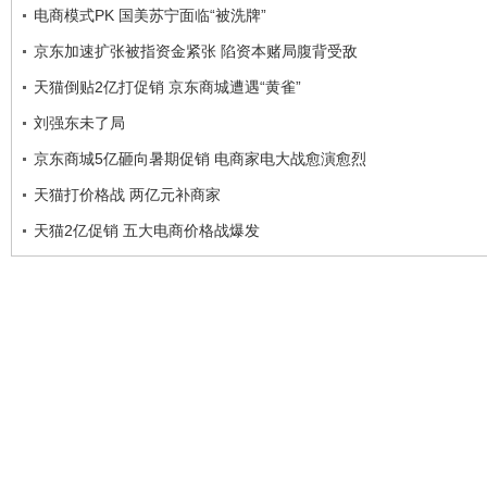
电商模式PK 国美苏宁面临“被洗牌”
京东加速扩张被指资金紧张 陷资本赌局腹背受敌
天猫倒贴2亿打促销 京东商城遭遇“黄雀”
刘强东未了局
京东商城5亿砸向暑期促销 电商家电大战愈演愈烈
天猫打价格战 两亿元补商家
天猫2亿促销 五大电商价格战爆发