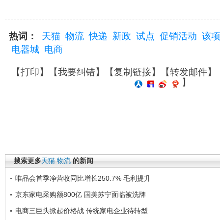
热词：
天猫
物流
快递
新政
试点
促销活动
该
电器城
电商
【
打印
】【
我要纠错
】【
复制链接
】【
转发邮件
】
】
搜索更多
天猫
物流
的新闻
唯品会首季净营收同比增长250.7% 毛利提升
京东家电采购额800亿 国美苏宁面临被洗牌
电商三巨头掀起价格战 传统家电企业待转型