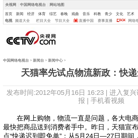
央视网
|
中国网络电视台
|
网站地图
首页
新闻
经济
体育
综艺
春晚
戏曲
音乐
科教
青少
文化
艺术
电视
频道大全
栏目大全
节目大全
直播中国
赛事直播
网络
中国网络电视台
>
新闻台
>
新闻中心
>
天猫率先试点物流新政：快递
发布时间:2012年05月16日 16:23 |
进入复兴
报 |
手机看视频
在网上购物，物流一直是问题，各大电商
最快把商品送到消费者手中。昨日，天猫宣
点“快递迟到即免单”：从5月24日—27日期