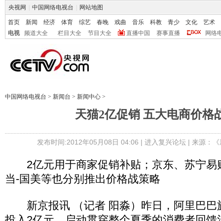
央视网
|
中国网络电视台
|
网站地图
首页
新闻
经济
体育
综艺
春晚
戏曲
音乐
科教
青少
文化
艺术
电视
频道大全
栏目大全
节目大全
直播中国
赛事直播
网络
中国网络电视台
>
新闻台
>
新闻中心
>
天猫2亿促销 五大电商价格
发布时间:2012年05月08日 04:06 |
进入复兴论坛
| 来源：《
2亿元用于商家促销补贴；京东、苏宁易
当-国美等也分别推出价格战策略
新京报讯 （记者 阳淼）昨日，阿里巴巴
投入2亿元，启动贯穿整个夏季的消费者回馈活