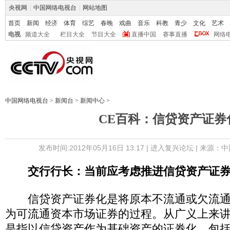
央视网
|
中国网络电视台
|
网站地图
首页
新闻
经济
体育
综艺
春晚
戏曲
音乐
科教
青少
文化
艺术
电视
频道大全
栏目大全
节目大全
直播中国
赛事直播
网络
中国网络电视台
>
新闻台
>
新闻中心
>
CE百科：信贷资产证券
发布时间:2012年05月16日 13:17 |
进入复兴论坛
| 来源：中
交行行长：当前应考虑推进信贷资产证
信贷资产证券化是将原本不流通或欠流通
为可流通资本市场证券的过程。从广义上来
是指以信贷资产作为基础资产的证券化，包