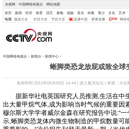
央视网
|
中国网络电视台
|
网站地图
首页
新闻
经济
体育
综艺
春晚
戏曲
音乐
科教
青少
文化
艺术
电视
频道大全
栏目大全
节目大全
直播中国
赛事直播
网络
中国网络电视台
>
新闻台
>
新闻中心
>
蜥脚类恐龙放屁或致全球
发布时间:2012年05月09日 14:44 |
进入复兴论坛
| 来源：大众
据新华社电英国研究人员推测,生活在中生
出大量甲烷气体,成为影响当时气候的重要因
穆尔斯大学学者威尔金森在研究报告中说:“
示,蜥脚类恐龙体内微生物制造的甲烷数量可