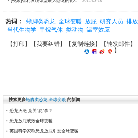
[视频]智利发现体型最大恐龙的化石
2011-03-18
热词：
蜥脚类恐龙
全球变暖
放屁
研究人员
排放
当代生物学
甲烷气体
类动物
温室效应
【
打印
】【
我要纠错
】【
复制链接
】【
转发邮件
】
】
搜索更多
蜥脚类恐龙
全球变暖
的新闻
恐龙灭绝 竟关“屁”事？
恐龙放屁或致全球变暖
英国科学家称恐龙放屁引发全球变暖