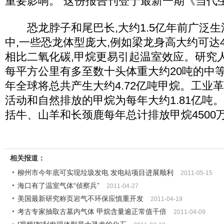
重要影响。”这份报告刊登于最新一期《当代
恐龙脖子和尾巴长,大约1.5亿年前广泛生
中,一些恐龙体型庞大,例如梁龙身高大约可达4
相比二氧化碳,甲烷更易引起温室效应。研究
每平方公里有多至数十头体重大约20吨的中等
年全球将总共产生大约4.72亿吨甲烷。工业
活动和自然排放的甲烷为每年大约1.81亿吨
括牛、山羊和长颈鹿每年总计排放甲烷4500万
相关报道：
柳州市今年底可实现垃圾发电 发电站项目进展顺利
2011-05-15
海口有了温室气体“侦察兵”
2011-04-27
美国最新研究称页岩气不环保应慎重开发
2011-04-19
考古专家抽取古墓内气体 甲烷含量逾正常值千倍
2011-04-09