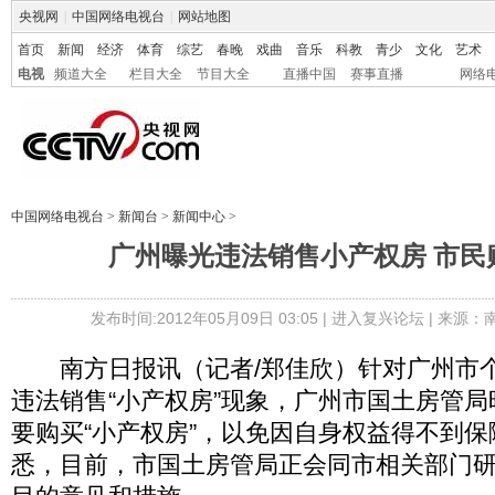
央视网
|
中国网络电视台
|
网站地图
首页
新闻
经济
体育
综艺
春晚
戏曲
音乐
科教
青少
文化
艺术
电视
频道大全
栏目大全
节目大全
直播中国
赛事直播
网络
中国网络电视台
>
新闻台
>
新闻中心
>
广州曝光违法销售小产权房 市民
发布时间:2012年05月09日 03:05 |
进入复兴论坛
| 来源：
南方日报讯（记者/郑佳欣）针对广州市个
违法销售“小产权房”现象，广州市国土房管
要购买“小产权房”，以免因自身权益得不到
悉，目前，市国土房管局正会同市相关部门研