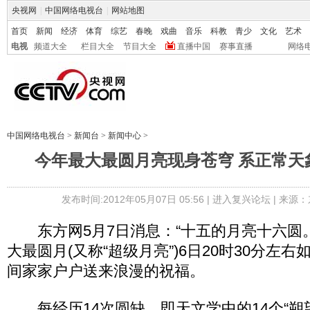
央视网
|
中国网络电视台
|
网站地图
首页
新闻
经济
体育
综艺
春晚
戏曲
音乐
科教
青少
文化
艺术
电视
频道大全
栏目大全
节目大全
直播中国
赛事直播
网络
中国网络电视台
>
新闻台
>
新闻中心
>
今年最大最圆月亮现身苍穹 系正常天
发布时间:2012年05月07日 05:56 |
进入复兴论坛
| 来源：
东方网5月7日消息：“十五的月亮十六圆。
大最圆月(又称“超级月亮”)6日20时30分左
间家家户户送来浪漫的祝福。
每经历14次圆缺，即天文学中的14个“朔望月