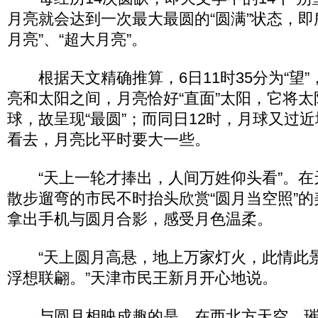
月亮就会达到一次最大最圆的“圆满”状态，即所
月亮”、“超大月亮”。
根据天文精确推算，6日11时35分为“望”
亮和太阳之间，月亮恰好“直面”太阳，它将
球，故呈现“最圆”；而同日12时，月球又过
看去，月亮比平时要大一些。
“天上一轮才捧出，人间万姓仰头看”。在
散步遛弯的市民不时抬头欣赏“圆月当空照”
拿出手机与圆月合影，感受月色温柔。
“天上圆月高悬，地上万家灯火，此情此
浮想联翩。”天津市民王新月开心地说。
与圆月相映成趣的是，在西北方天空，璀