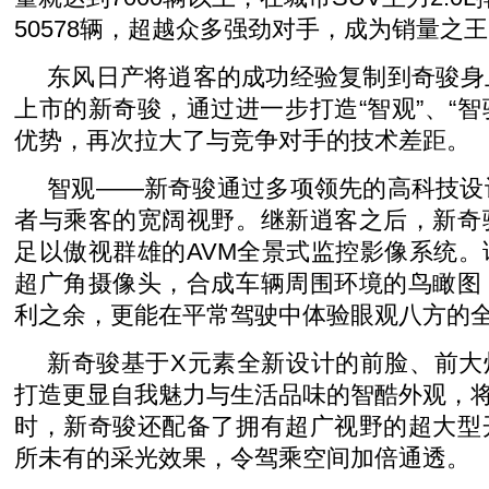
50578辆，超越众多强劲对手，成为销量之
东风日产将逍客的成功经验复制到奇骏身
上市的新奇骏，通过进一步打造“智观”、“智驱
优势，再次拉大了与竞争对手的技术差距。
智观――新奇骏通过多项领先的高科技设
者与乘客的宽阔视野。继新逍客之后，新奇
足以傲视群雄的AVM全景式监控影像系统
超广角摄像头，合成车辆周围环境的鸟瞰图
利之余，更能在平常驾驶中体验眼观八方的
新奇骏基于X元素全新设计的前脸、前大
打造更显自我魅力与生活品味的智酷外观，
时，新奇骏还配备了拥有超广视野的超大型
所未有的采光效果，令驾乘空间加倍通透。