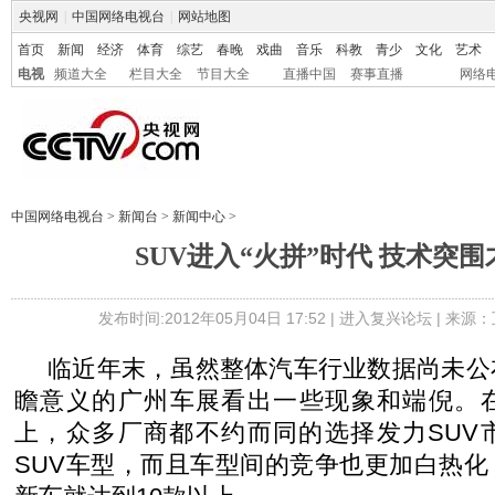
央视网
|
中国网络电视台
|
网站地图
首页
新闻
经济
体育
综艺
春晚
戏曲
音乐
科教
青少
文化
艺术
电视
频道大全
栏目大全
节目大全
直播中国
赛事直播
网络
中国网络电视台
>
新闻台
>
新闻中心
>
SUV进入“火拼”时代 技术突
发布时间:2012年05月04日 17:52 |
进入复兴论坛
| 来源：
临近年末，虽然整体汽车行业数据尚未公
瞻意义的广州车展看出一些现象和端倪。
上，众多厂商都不约而同的选择发力SUV
SUV车型，而且车型间的竞争也更加白热