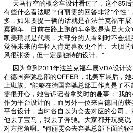
天马行空的概念车设计看过了，这个85
有些什么看法呢？何丽雯的回答非常“个性”
多，如果要提一辆的话就是在法兰克福车展
翼跑车。目前在路上跑的车多数是满足大众
凯美瑞就是代表，大部分的人看到时不会想
觉得未来的年轻人肯定喜欢更个性、大胆的
风很张扬，但一定是独特的设计。”
因为拿到2011年法兰克福车展VDA设计
在德国奔驰总部的OFFER，北美车展后，
上班族。“能够在德国奔驰总部工作真是了不
雯很开心，她告诉记者拿奖时的趣事：“我
作为平台设计的，而另外一位来自德国的获
平台设计，当时各自以为会去对应的公司。
他去了宝马，我去了奔驰。大家都开玩笑说
对方挖角啊。”何丽雯会去奔驰总部下面的轿