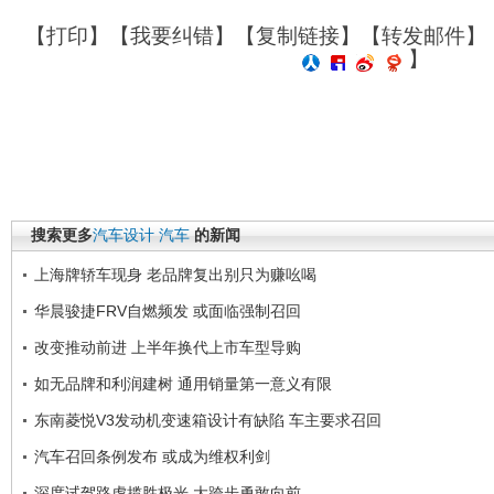
【
打印
】【
我要纠错
】【
复制链接
】【
转发邮件
】
】
搜索更多
汽车设计
汽车
的新闻
上海牌轿车现身 老品牌复出别只为赚吆喝
华晨骏捷FRV自燃频发 或面临强制召回
改变推动前进 上半年换代上市车型导购
如无品牌和利润建树 通用销量第一意义有限
东南菱悦V3发动机变速箱设计有缺陷 车主要求召回
汽车召回条例发布 或成为维权利剑
深度试驾路虎揽胜极光 大跨步勇敢向前