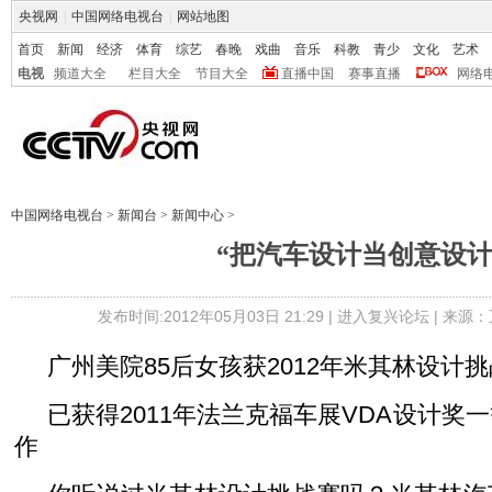
央视网
|
中国网络电视台
|
网站地图
首页
新闻
经济
体育
综艺
春晚
戏曲
音乐
科教
青少
文化
艺术
电视
频道大全
栏目大全
节目大全
直播中国
赛事直播
网络
中国网络电视台
>
新闻台
>
新闻中心
>
“把汽车设计当创意设计
发布时间:2012年05月03日 21:29 |
进入复兴论坛
| 来源：
广州美院85后女孩获2012年米其林设计
已获得2011年法兰克福车展VDA设计奖
作