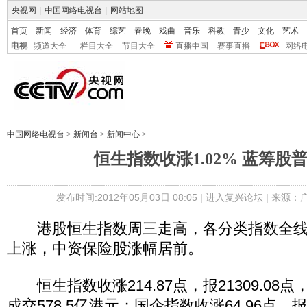
央视网
|
中国网络电视台
|
网站地图
首页
新闻
经济
体育
综艺
春晚
戏曲
音乐
科教
青少
文化
艺术
电视
频道大全
栏目大全
节目大全
直播中国
赛事直播
网络
中国网络电视台
>
新闻台
>
新闻中心
>
恒生指数收涨1.02% 蓝筹股
发布时间:2012年05月03日 08:05 |
进入复兴论坛
| 来源：
港股恒生指数周三走高，各分类指数全线
上涨，中资保险股涨幅居前。
恒生指数收涨214.87点，报21309.08点
成交578.5亿港元；国企指数收涨64.96点，报1