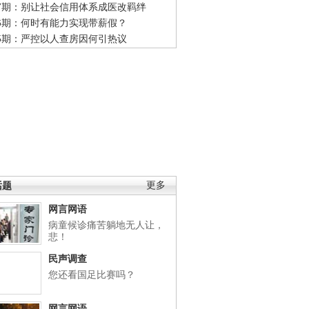
47期：别让社会信用体系成医改羁绊
46期：何时有能力实现带薪假？
45期：严控以人查房因何引热议
话题
更多
网言网语
病童候诊痛苦躺地无人让，
悲！
民声调查
您还看国足比赛吗？
网言网语