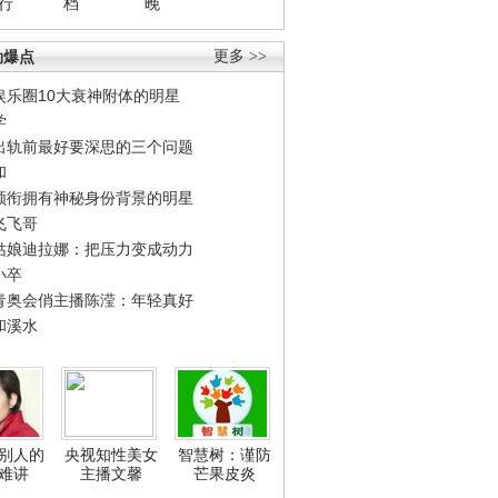
行
档
晚
劲爆点
更多 >>
娱乐圈10大衰神附体的明星
学
出轨前最好要深思的三个问题
和
领衔拥有神秘身份背景的明星
飞飞哥
姑娘迪拉娜：把压力变成动力
小卒
青奥会俏主播陈滢：年轻真好
和溪水
别人的
央视知性美女
智慧树：谨防
难讲
主播文馨
芒果皮炎