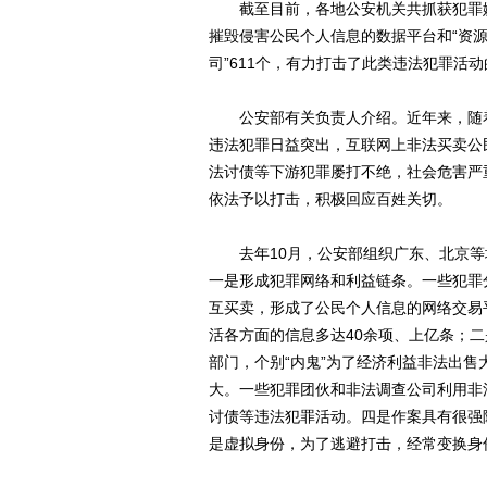
截至目前，各地公安机关共抓获犯罪嫌疑人
摧毁侵害公民个人信息的数据平台和“资源
司”611个，有力打击了此类违法犯罪活
公安部有关负责人介绍。近年来，随着
违法犯罪日益突出，互联网上非法买卖公
法讨债等下游犯罪屡打不绝，社会危害严
依法予以打击，积极回应百姓关切。
去年10月，公安部组织广东、北京等
一是形成犯罪网络和利益链条。一些犯罪
互买卖，形成了公民个人信息的网络交易
活各方面的信息多达40余项、上亿条；
部门，个别“内鬼”为了经济利益非法出
大。一些犯罪团伙和非法调查公司利用非
讨债等违法犯罪活动。四是作案具有很强
是虚拟身份，为了逃避打击，经常变换身