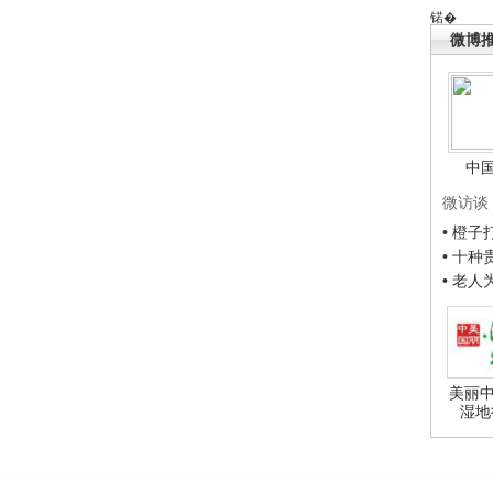
锘�
微博
中
微访谈
• 橙
• 十
• 老
美丽中
湿地