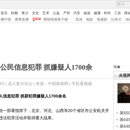
音乐
科教
青少
文化
艺术
公益
产经
汽车
旅游
健康
时尚
三农
商
直播中国
赛事直播
网络电视客户端
|
高清
电影
电视剧
纪录片
动
民信息犯罪 抓嫌疑人1700余
锘�
央视
2 |
进入复兴论坛
| 来源：中国新闻网 |
手机看视频
信息犯罪 抓获犯罪嫌疑人1700余名
一部署指挥下，北京、河北、山西等20个省区市公安机关开
第65
违法犯罪活动并取得重大战果。
第6
第6