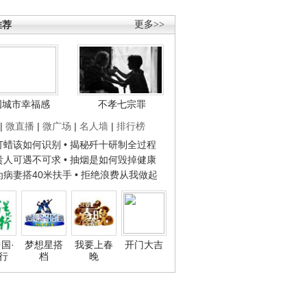
推荐
更多>>
国城市幸福感
不孝七宗罪
|
微直播
|
微广场
|
名人墙
|
排行榜
子打蜡该如何识别
• 揭秘歼十研制全过程
种贵人可遇不可求
• 抽烟是如何毁掉健康
人为病妻搭40米扶手
• 拒绝浪费从我做起
国·
梦想星搭
我要上春
开门大吉
行
档
晚