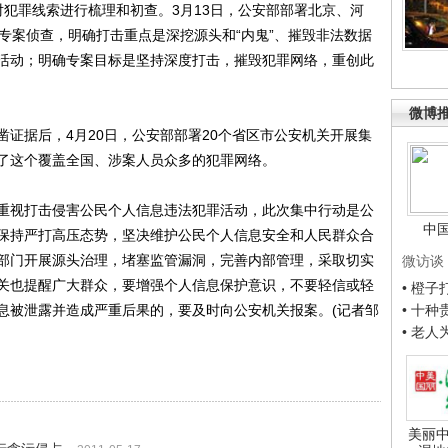
罪线索进行梳理和初查。3月13日，公安部部署北京、河
专案侦查，明确打击重点是深挖源头和“内鬼”、摧毁非法数据
活动；明确专案目标是坚持深度打击，摧毁犯罪网络，重创此
微博
据后，4月20日，公安部部署20个省区市公安机关开展集
了这个覆盖全国、涉案人员众多的犯罪网络。
视打击侵害公民个人信息违法犯罪活动，此次集中行动是公
中
保持严打高压态势，坚决维护公民个人信息安全和人民群众合
部门开展源头治理，堵塞监管漏洞，完善内部管理，采取切实
微访谈
关也提醒广大群众，要增强个人信息保护意识，不要轻信或轻
• 橙
息被泄露并造成严重后果的，要及时向公安机关报案。(记者邹
• 十
• 老
美丽中