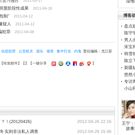
行贪污侵占
2011-05-17
湿地
明显阶段性成果
2011-04-18
博客
包制”
2011-04-12
嫌疑人
2011-04-12
盘点
骗犯罪
2011-04-08
陈守
男人
宋宝
信息犯罪
公安机关
源头
侵害
集中打击
内鬼
责任编辑：尤江苏
韩雪
陈立
【
转发邮件
】【
】
【一键分享
】
新疆
悠然
专访
小山
！(20120426)
2012-04-26 22:16
王宁：
故事
询 实则非法私人调查
2012-04-26 15:46