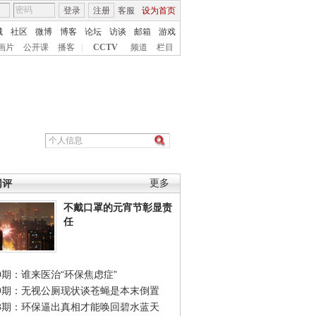
登录
注册
客服
设为首页
城
社区
微博
博客
论坛
访谈
邮箱
游戏
画片
公开课
播客
|
CCTV
频道
栏目
网评
更多
不戴口罩的元宵节彰显责
任
0期：谁来医治“环保焦虑症”
49期：无视公厕现状谈苍蝇是本末倒置
48期：环保逼出真相才能唤回碧水蓝天