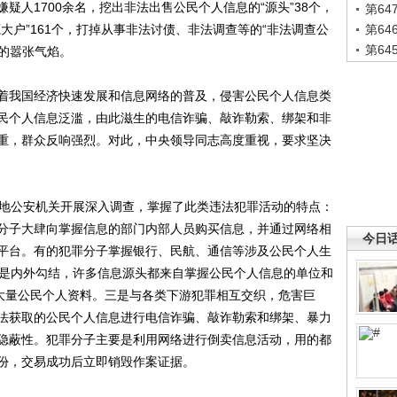
1700余名，挖出非法出售公民个人信息的“源头”38个，
第6
大户”161个，打掉从事非法讨债、非法调查等的“非法调查公
第6
第6
动的嚣张气焰。
我国经济快速发展和信息网络的普及，侵害公民个人信息类
民个人信息泛滥，由此滋生的电信诈骗、敲诈勒索、绑架和非
重，群众反响强烈。对此，中央领导同志高度重视，要求坚决
地公安机关开展深入调查，掌握了此类违法犯罪活动的特点：
分子大肆向掌握信息的部门内部人员购买信息，并通过网络相
今日
平台。有的犯罪分子掌握银行、民航、通信等涉及公民个人生
二是内外勾结，许多信息源头都来自掌握公民个人信息的单位和
售大量公民个人资料。三是与各类下游犯罪相互交织，危害巨
法获取的公民个人信息进行电信诈骗、敲诈勒索和绑架、暴力
隐蔽性。犯罪分子主要是利用网络进行倒卖信息活动，用的都
份，交易成功后立即销毁作案证据。