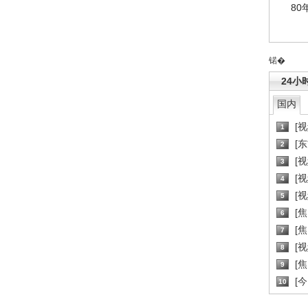
80
锘�
24小
国内
[
1
[
2
[
3
[
4
[
5
[
6
[焦
7
[
8
[
9
[
10