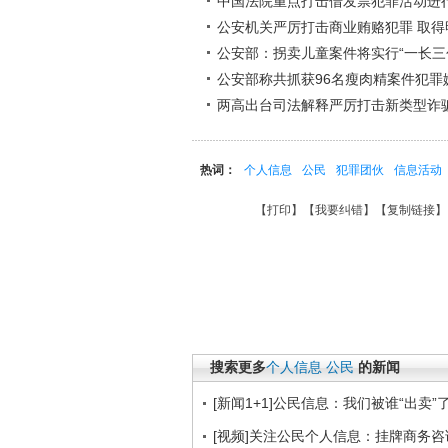
中国法院重点打击借发票犯罪活动进
公安机关严厉打击商业贿赂犯罪 取得
公安部：拐卖儿童案件将实行“一长三
公安部称共抓获96名瘦肉精案件犯罪
两高出台司法解释严厉打击新类型诈
热词：
个人信息
公民
犯罪团伙
信息活动
【
打印
】【
我要纠错
】【
复制链接
】
搜索更多
个人信息
公民
的新闻
[新闻1+1]公民信息：我们被谁“出卖”了？
[视频]关注公民个人信息：挂牌商务咨