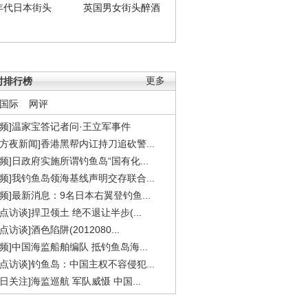
年代日本街头
英国男女街头醉酒
时排行榜
更多
国际
网评
视频]温家宝答记者问·王立军事件
东方夜新闻]香港黑帮内讧持刀追砍警...
视频]日政府实施所谓钓鱼岛“国有化...
视频]我钓鱼岛领海基线声明交存联合...
视频]最新消息：9名日本右翼登钓鱼...
焦点访谈]捍卫领土 绝不退让半步(...
点访谈]酒色陷阱(2012080...
视频]中国海监船舶编队 抵钓鱼岛海...
焦点访谈]钓鱼岛：中国主权不容侵犯...
今日关注]海监巡航 军队威慑 中国...