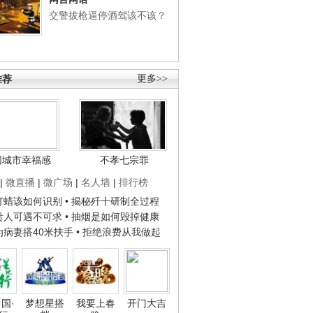
交警拔枪逼停酒驾该不该？
推荐
更多>>
国城市幸福感
不孝七宗罪
|
微直播
|
微广场
|
名人墙
|
排行榜
子打蜡该如何识别
• 揭秘歼十研制全过程
种贵人可遇不可求
• 抽烟是如何毁掉健康
人为病妻搭40米扶手
• 拒绝浪费从我做起
国·
梦想星搭
我要上春
开门大吉