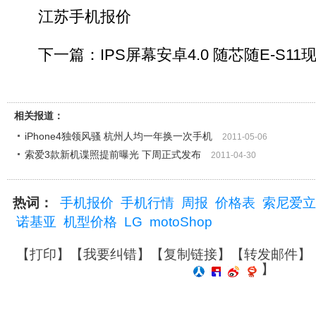
江苏手机报价
下一篇：IPS屏幕安卓4.0 随芯随E-S11现
相关报道：
iPhone4独领风骚 杭州人均一年换一次手机
2011-05-06
索爱3款新机谍照提前曝光 下周正式发布
2011-04-30
热词：
手机报价
手机行情
周报
价格表
索尼爱立
诺基亚
机型价格
LG
motoShop
【
打印
】【
我要纠错
】【
复制链接
】【
转发邮件
】
】