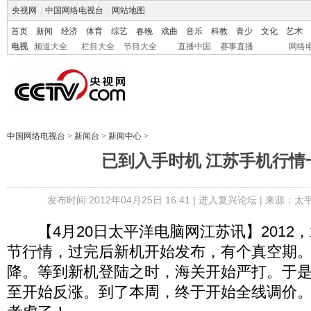
央视网
|
中国网络电视台
|
网站地图
首页
新闻
经济
体育
综艺
春晚
戏曲
音乐
科教
青少
文化
艺术
电视
频道大全
栏目大全
节目大全
直播中国
赛事直播
网络
中国网络电视台
>
新闻台
>
新闻中心
>
已到入手时机 江苏手机行情
发布时间:2012年04月25日 16:41 |
进入复兴论坛
| 来源：太
【4月20日太平洋电脑网江苏讯】2012
节行情，过完后新机开始发布，有个真空期
降。等到新机登陆之时，海关开始严打。于
至开始反涨。到了本周，终于开始全线调价