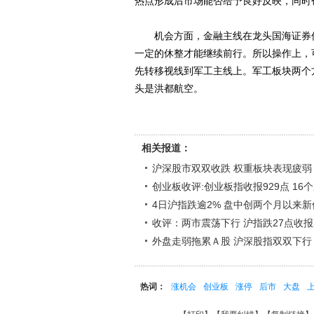
热点形成后市场能否给予良好反映，同时
机会方面，金融主线在龙头国海证券低档
一定的休整才能继续前行。所以操作上，
先转移视线到军工主线上。军工板块两个
头是洪都航空。
相关报道：
沪深股市双双收跌 权重板块表现疲弱
创业板收评:创业板指收报929点 16
4日沪指跌逾2% 盘中创两个月以来新
收评：两市震荡下行 沪指跌27点收报2
外盘走弱拖累Ａ股 沪深股指双双下
热词：
涨机会
创业板
涨停
后市
大盘