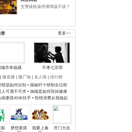
交警拔枪逼停酒驾该不该？
推荐
更多>>
国城市幸福感
不孝七宗罪
|
微直播
|
微广场
|
名人墙
|
排行榜
子打蜡该如何识别
• 揭秘歼十研制全过程
种贵人可遇不可求
• 抽烟是如何毁掉健康
人为病妻搭40米扶手
• 拒绝浪费从我做起
国·
梦想星搭
我要上春
开门大吉