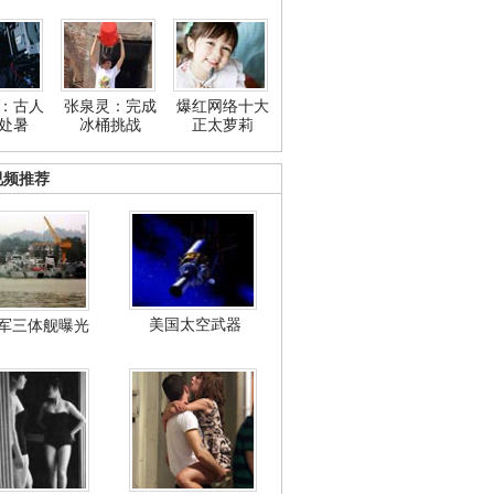
：古人
张泉灵：完成
爆红网络十大
处暑
冰桶挑战
正太萝莉
视频推荐
美国太空武器
军三体舰曝光