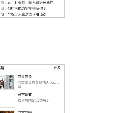
47期：别让社会信用体系成医改羁绊
46期：何时有能力实现带薪假？
45期：严控以人查房因何引热议
话题
更多
网言网语
病童候诊痛苦躺地无人让，
悲！
民声调查
您还看国足比赛吗？
网言网语