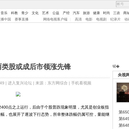
音乐
科教
青少
文化
艺术
公益
产经
汽车
旅游
健康
时尚
三农
商
直播中国
赛事直播
网络电视客户端
|
高清
电影
电视剧
纪录片
动
两类股或成后市领涨先锋
锘�
央视
9 |
进入复兴论坛
| 来源：东方网综合 |
手机看视频
00点之上运行，后由于个股普跌现象明显，尤其是创业板指
第65
涨幅，也展开了逐波下行态势，所幸整体跌幅仍属可控，量能继
第6
第6