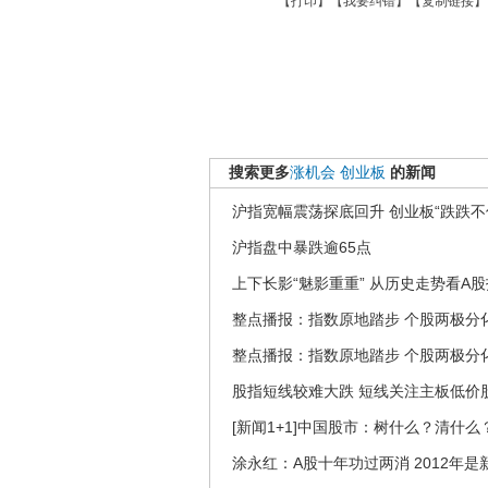
【
打印
】【
我要纠错
】【
复制链接
】
搜索更多
涨机会
创业板
的新闻
沪指宽幅震荡探底回升 创业板“跌跌不
沪指盘中暴跌逾65点
上下长影“魅影重重” 从历史走势看A
整点播报：指数原地踏步 个股两极分
整点播报：指数原地踏步 个股两极分
股指短线较难大跌 短线关注主板低价
[新闻1+1]中国股市：树什么？清什么？(2
涂永红：A股十年功过两消 2012年