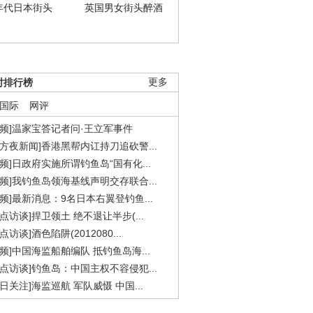
年代日本街头
英国男女街头醉酒
时排行榜
更多
国际
网评
视频]温家宝答记者问·王立军事件
东方夜新闻]香港黑帮内讧持刀追砍警...
视频]日政府实施所谓钓鱼岛“国有化...
视频]我钓鱼岛领海基线声明交存联合...
视频]最新消息：9名日本右翼登钓鱼...
焦点访谈]捍卫领土 绝不退让半步(...
点访谈]酒色陷阱(2012080...
视频]中国海监船舶编队 抵钓鱼岛海...
焦点访谈]钓鱼岛：中国主权不容侵犯...
今日关注]海监巡航 军队威慑 中国...