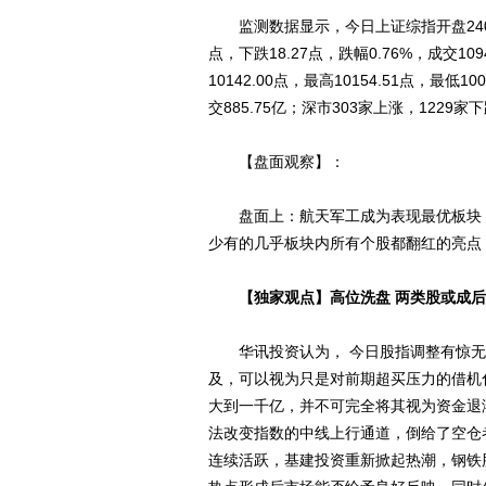
监测数据显示，今日上证综指开盘2403.52
点，下跌18.27点，跌幅0.76%，成交1
10142.00点，最高10154.51点，最低10
交885.75亿；深市303家上涨，1229家
【盘面观察】：
盘面上：航天军工成为表现最优板块，
少有的几乎板块内所有个股都翻红的亮点
【独家观点】高位洗盘 两类股或成
华讯投资认为， 今日股指调整有惊无
及，可以视为只是对前期超买压力的借机
大到一千亿，并不可完全将其视为资金退
法改变指数的中线上行通道，倒给了空仓
连续活跃，基建投资重新掀起热潮，钢铁