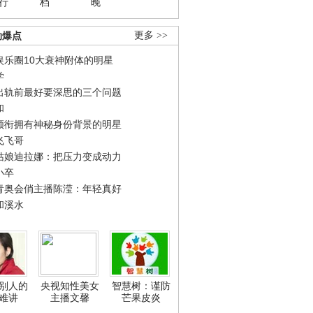
行
档
晚
劲爆点
更多 >>
娱乐圈10大衰神附体的明星
学
出轨前最好要深思的三个问题
和
领衔拥有神秘身份背景的明星
飞飞哥
姑娘迪拉娜：把压力变成动力
小卒
青奥会俏主播陈滢：年轻真好
和溪水
别人的
央视知性美女
智慧树：谨防
难讲
主播文馨
芒果皮炎