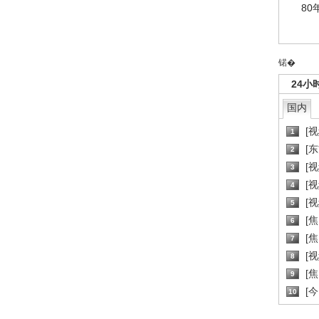
80
锘�
24小
国内
[
1
[
2
[
3
[
4
[
5
[
6
[焦
7
[
8
[
9
[
10