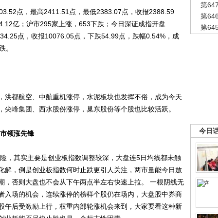
第6
点，最高2411.51点，最低2383.07点，收报2388.59
第6
094.12亿；沪市295家上涨，653下跌；今日深证成指开盘
第6
034.25点，收报10076.05点，下跌54.99点，跌幅0.54%，成
下跌。
洪都航空、中航重机涨停，水泥板块也发挥不俗，成为今天
，尖峰集团、西水股份涨停，巢东股份等个股也比较活跃。
今日
后市领涨先锋
险，其实主要是创业板指数调整较深，大盘连5日均线都未触
化解，倒是创业板指数何时止跌更引人关注，两市量能今日放
潮，否则大盘也不会从下午两点半左右快速上拉。 一根阴线无
者入场的机会，连续涨停的榜样个股仍在场内，大盘股中券商
股午后受激励上行，权重内部轮涨机会来到，大家要看这种新