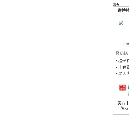
锘�
微博
中
微访谈
• 橙
• 十
• 老
美丽中
湿地