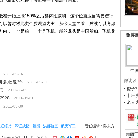
创业板能否尽快止跌也是一个标志性因素。
开始上涨150%之后群体性减弱，这个位置应当需要进行
可以暂时对此类个股观望为主，从今天盘面看，后续可以考虑
方向，一个是船，一个是飞机。船的龙头是中国船舶、飞机龙
微博
中
2011-05-16
微访谈
个股跌幅逾2%
2011-05-11
• 橙
低
2011-05-05
• 十
928
2011-04-01
• 老
行
2011-03-30
上证综指
深证成指
量能
洪都航空
航天军工
责任编辑：陈东方
美丽中