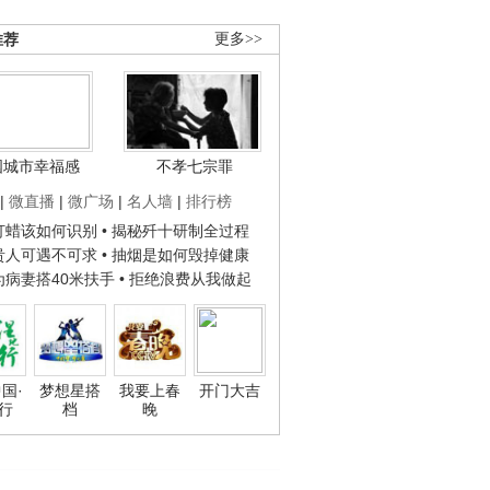
推荐
更多>>
国城市幸福感
不孝七宗罪
|
微直播
|
微广场
|
名人墙
|
排行榜
子打蜡该如何识别
• 揭秘歼十研制全过程
种贵人可遇不可求
• 抽烟是如何毁掉健康
人为病妻搭40米扶手
• 拒绝浪费从我做起
国·
梦想星搭
我要上春
开门大吉
行
档
晚