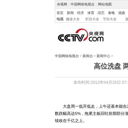
央视网
|
中国网络电视台
|
网站地图
首页
新闻
经济
体育
综艺
春晚
戏曲
电视
频道大全
栏目大全
节目大全
中国网络电视台
>
新闻台
>
新闻中心
>
高位洗盘 
发布时间:2012年04月25日 07:4
大盘周一低开低走，上午还基本能在24
数跌幅高达5%，拖累主板回吐前期部分
续收在千亿之上。