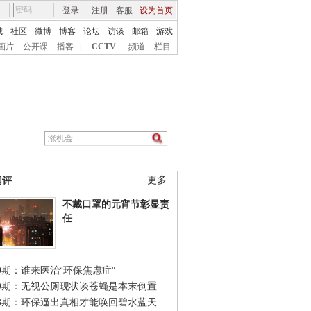
登录
注册
客服
设为首页
城
社区
微博
博客
论坛
访谈
邮箱
游戏
画片
公开课
播客
|
CCTV
频道
栏目
网评
更多
不戴口罩的元宵节彰显责
任
0期：谁来医治“环保焦虑症”
49期：无视公厕现状谈苍蝇是本末倒置
48期：环保逼出真相才能唤回碧水蓝天